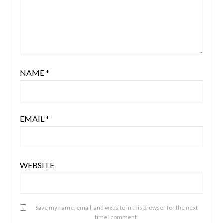
NAME
*
EMAIL
*
WEBSITE
Save my name, email, and website in this browser for the next
time I comment.