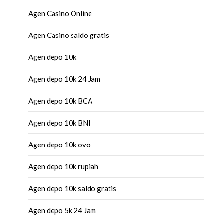
Agen Casino Online
Agen Casino saldo gratis
Agen depo 10k
Agen depo 10k 24 Jam
Agen depo 10k BCA
Agen depo 10k BNI
Agen depo 10k ovo
Agen depo 10k rupiah
Agen depo 10k saldo gratis
Agen depo 5k 24 Jam