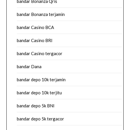
bandar Bonanza Qris
bandar Bonanza terjamin
bandar Casino BCA
bandar Casino BRI
bandar Casino tergacor
bandar Dana
bandar depo 10k terjamin
bandar depo 10k terjitu
bandar depo 5k BNI
bandar depo 5k tergacor