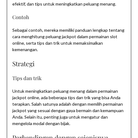
efektif, dan tips untuk meningkatkan peluang menang.
Contoh
Sebagai contoh, mereka memiliki panduan lengkap tentang
cara menghitung peluang jackpot dalam permainan slot
online, serta tips dan trik untuk memaksimalkan
kemenangan.
Strategi
Tips dan trik
Untuk meningkatkan peluang menang dalam permainan
jackpot online, ada beberapa tips dan trik yang bisa Anda
terapkan. Salah satunya adalah dengan memilih permainan
jackpot yang sesuai dengan gaya bermain dan kemampuan
Anda. Selain itu, penting juga untuk mengatur dan
mengelola modal dengan bijak.
Perbandingan dengan sejenisnya