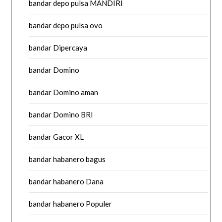
bandar depo pulsa MANDIRI
bandar depo pulsa ovo
bandar Dipercaya
bandar Domino
bandar Domino aman
bandar Domino BRI
bandar Gacor XL
bandar habanero bagus
bandar habanero Dana
bandar habanero Populer