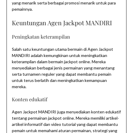
yang menarik serta berbagai promosi menarik untuk para
pemainnya.
Keuntungan Agen Jackpot MANDIRI
Peningkatan keterampilan
Salah satu keuntungan utama bermain di Agen Jackpot
MANDIRI adalah kemungkinan untuk meningkatkan
keterampilan dalam bermain jackpot online. Mereka
menyediakan berbagai jenis permainan yang menantang
serta turnamen reguler yang dapat membantu pemain
untuk terus berlatih dan meningkatkan kemampuan
mereka.
Konten edukatif
Agen Jackpot MANDIRI juga menyediakan konten edukatif
tentang permainan jackpot online. Mereka memiliki artikel-
artikel informatif dan video tutorial yang dapat membantu
pemain untuk memahami aturan permainan, strategi yang