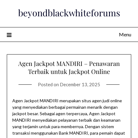
Skip
beyondblackwhiteforums
to
content
Menu
Agen Jackpot MANDIRI – Penawaran
Terbaik untuk Jackpot Online
Posted on
December 13, 2025
Agen Jackpot MANDIRI merupakan situs agen judi online
yang menyediakan berbagai permainan menarik dengan
jackpot besar. Sebagai agen terpercaya, Agen Jackpot
MANDIRI menyediakan pelayanan terbaik dan keamanan
yang terjamin untuk para membernya. Dengan sistem
transaksi menggunakan Bank MANDIRI, para pemain dapat