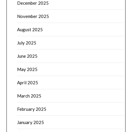
December 2025
November 2025
August 2025
July 2025
June 2025
May 2025
April 2025
March 2025
February 2025
January 2025