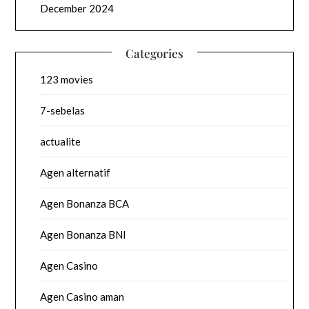
December 2024
Categories
123 movies
7-sebelas
actualite
Agen alternatif
Agen Bonanza BCA
Agen Bonanza BNI
Agen Casino
Agen Casino aman