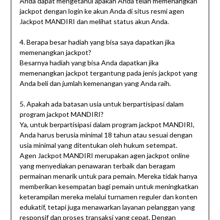
Anda dapat mengetahui apakah Anda telah memenangkan
jackpot dengan login ke akun Anda di situs resmi agen
Jackpot MANDIRI dan melihat status akun Anda.
4. Berapa besar hadiah yang bisa saya dapatkan jika
memenangkan jackpot?
Besarnya hadiah yang bisa Anda dapatkan jika
memenangkan jackpot tergantung pada jenis jackpot yang
Anda beli dan jumlah kemenangan yang Anda raih.
5. Apakah ada batasan usia untuk berpartisipasi dalam
program jackpot MANDIRI?
Ya, untuk berpartisipasi dalam program jackpot MANDIRI,
Anda harus berusia minimal 18 tahun atau sesuai dengan
usia minimal yang ditentukan oleh hukum setempat.
Agen Jackpot MANDIRI merupakan agen jackpot online
yang menyediakan penawaran terbaik dan beragam
permainan menarik untuk para pemain. Mereka tidak hanya
memberikan kesempatan bagi pemain untuk meningkatkan
keterampilan mereka melalui turnamen reguler dan konten
edukatif, tetapi juga menawarkan layanan pelanggan yang
responsif dan proses transaksi yang cepat. Dengan