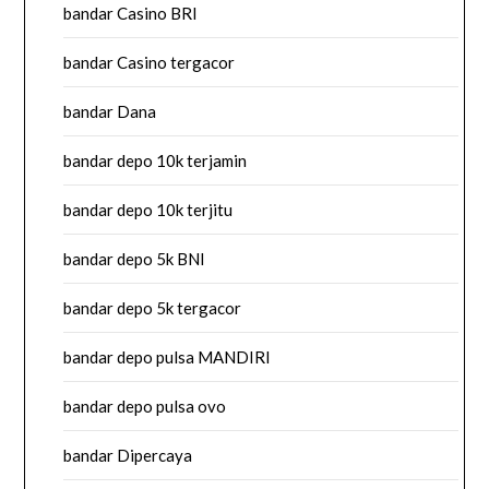
bandar Casino BRI
bandar Casino tergacor
bandar Dana
bandar depo 10k terjamin
bandar depo 10k terjitu
bandar depo 5k BNI
bandar depo 5k tergacor
bandar depo pulsa MANDIRI
bandar depo pulsa ovo
bandar Dipercaya