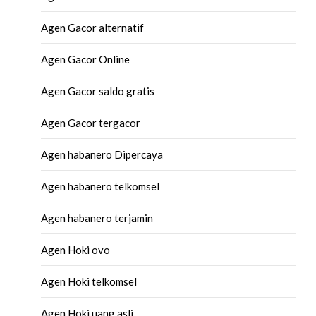
Agen Gacor alternatif
Agen Gacor Online
Agen Gacor saldo gratis
Agen Gacor tergacor
Agen habanero Dipercaya
Agen habanero telkomsel
Agen habanero terjamin
Agen Hoki ovo
Agen Hoki telkomsel
Agen Hoki uang asli