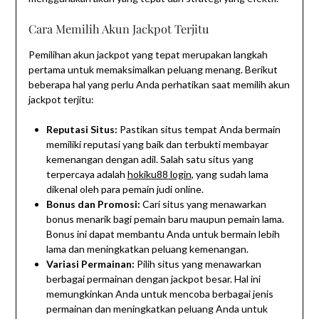
Cara Memilih Akun Jackpot Terjitu
Pemilihan akun jackpot yang tepat merupakan langkah
pertama untuk memaksimalkan peluang menang. Berikut
beberapa hal yang perlu Anda perhatikan saat memilih akun
jackpot terjitu:
Reputasi Situs:
Pastikan situs tempat Anda bermain
memiliki reputasi yang baik dan terbukti membayar
kemenangan dengan adil. Salah satu situs yang
terpercaya adalah
hokiku88 login
, yang sudah lama
dikenal oleh para pemain judi online.
Bonus dan Promosi:
Cari situs yang menawarkan
bonus menarik bagi pemain baru maupun pemain lama.
Bonus ini dapat membantu Anda untuk bermain lebih
lama dan meningkatkan peluang kemenangan.
Variasi Permainan:
Pilih situs yang menawarkan
berbagai permainan dengan jackpot besar. Hal ini
memungkinkan Anda untuk mencoba berbagai jenis
permainan dan meningkatkan peluang Anda untuk