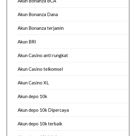
Akun Bonanza BCA
Akun Bonanza Dana
Akun Bonanza terjamin
Akun BRI
Akun Casino anti rungkat
Akun Casino telkomsel
Akun Casino XL
Akun depo 10k
Akun depo 10k Dipercaya
Akun depo 10k terbaik