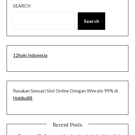
SEARCH
Search
12hoki Indonesia
Rasakan Sensasi Slot Online Dengan Winrate 99% di
Hokiku88
.
Recent Posts