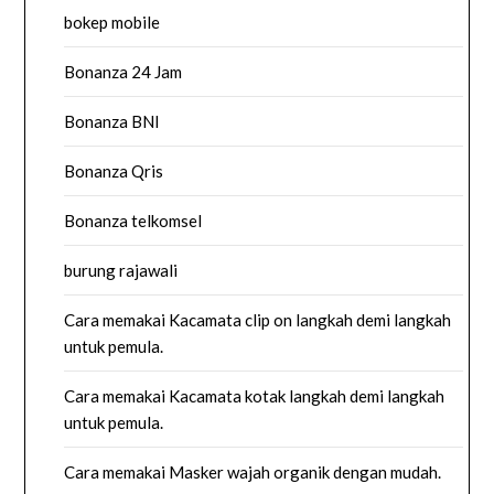
bokep mobile
Bonanza 24 Jam
Bonanza BNI
Bonanza Qris
Bonanza telkomsel
burung rajawali
Cara memakai Kacamata clip on langkah demi langkah
untuk pemula.
Cara memakai Kacamata kotak langkah demi langkah
untuk pemula.
Cara memakai Masker wajah organik dengan mudah.