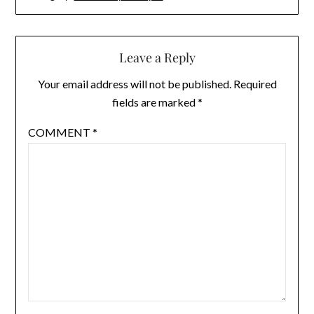
Leave a Reply
Your email address will not be published.
Required
fields are marked
*
COMMENT
*