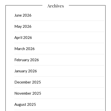
Archives
June 2026
May 2026
April 2026
March 2026
February 2026
January 2026
December 2025
November 2025
August 2025