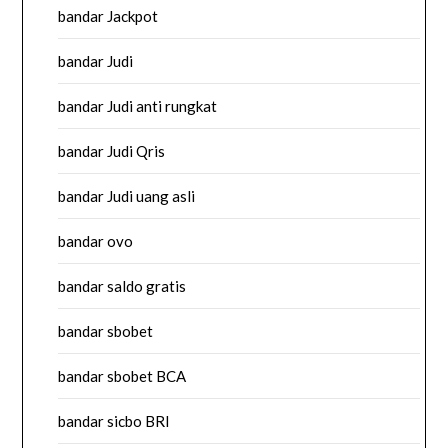
bandar Jackpot
bandar Judi
bandar Judi anti rungkat
bandar Judi Qris
bandar Judi uang asli
bandar ovo
bandar saldo gratis
bandar sbobet
bandar sbobet BCA
bandar sicbo BRI