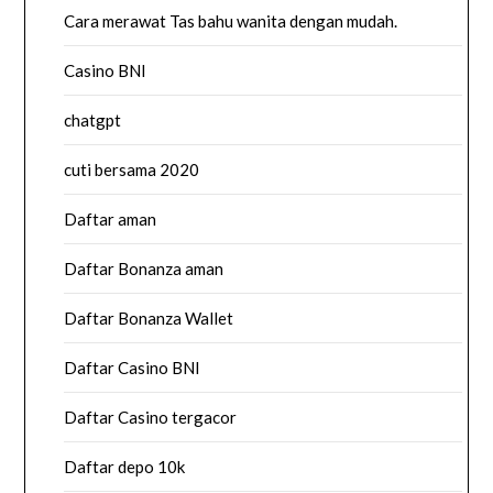
Cara merawat Tas bahu wanita dengan mudah.
Casino BNI
chatgpt
cuti bersama 2020
Daftar aman
Daftar Bonanza aman
Daftar Bonanza Wallet
Daftar Casino BNI
Daftar Casino tergacor
Daftar depo 10k