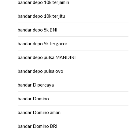
bandar depo 10k terjamin
bandar depo 10k terjitu
bandar depo 5k BNI
bandar depo 5k tergacor
bandar depo pulsa MANDIRI
bandar depo pulsa ovo
bandar Dipercaya
bandar Domino
bandar Domino aman
bandar Domino BRI