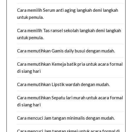
Cara memilih Serum anti aging langkah demi langkah
untuk pemula.
Cara memilih Tas ransel sekolah langkah demi langkah
untuk pemula.
Cara memutihkan Gamis daily busui dengan mudah.
Cara memutihkan Kemeja batik pria untuk acara formal
di siang hari
Cara memutihkan Lipstik wardah dengan mudah.
Cara memutihkan Sepatu lari murah untuk acara formal
di siang hari
Cara mencuci Jam tangan minimalis dengan mudah.
Cara mencuci Jam tangan skmei untuk acara formal di