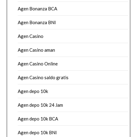
Agen Bonanza BCA
Agen Bonanza BNI
Agen Casino
Agen Casino aman
Agen Casino Online
Agen Casino saldo gratis
Agen depo 10k
Agen depo 10k 24 Jam
Agen depo 10k BCA
Agen depo 10k BNI