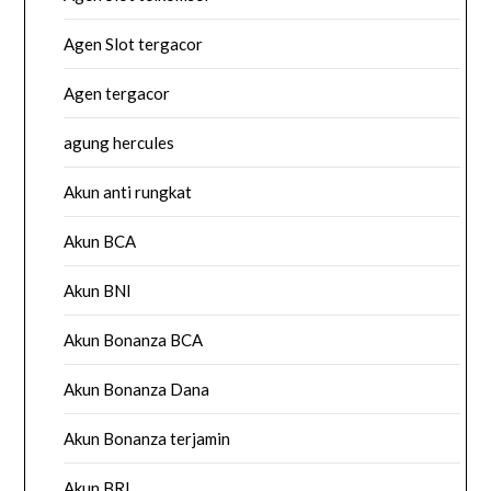
Agen Slot tergacor
Agen tergacor
agung hercules
Akun anti rungkat
Akun BCA
Akun BNI
Akun Bonanza BCA
Akun Bonanza Dana
Akun Bonanza terjamin
Akun BRI