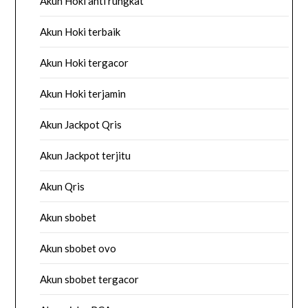
Akun Hoki anti rungkat
Akun Hoki terbaik
Akun Hoki tergacor
Akun Hoki terjamin
Akun Jackpot Qris
Akun Jackpot terjitu
Akun Qris
Akun sbobet
Akun sbobet ovo
Akun sbobet tergacor