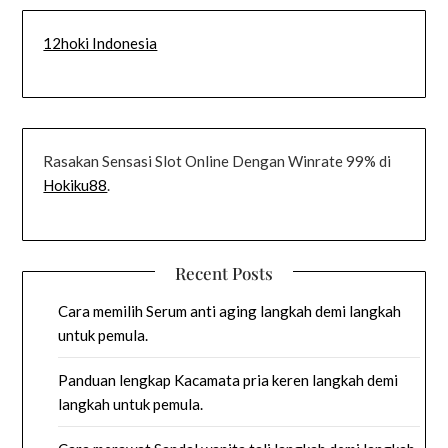
12hoki Indonesia
Rasakan Sensasi Slot Online Dengan Winrate 99% di
Hokiku88
.
Recent Posts
Cara memilih Serum anti aging langkah demi langkah
untuk pemula.
Panduan lengkap Kacamata pria keren langkah demi
langkah untuk pemula.