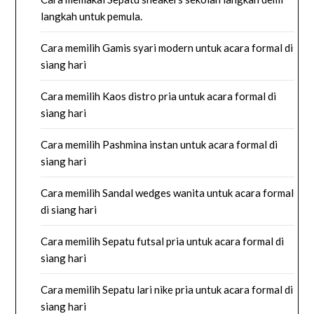
langkah untuk pemula.
Cara memilih Gamis syari modern untuk acara formal di
siang hari
Cara memilih Kaos distro pria untuk acara formal di
siang hari
Cara memilih Pashmina instan untuk acara formal di
siang hari
Cara memilih Sandal wedges wanita untuk acara formal
di siang hari
Cara memilih Sepatu futsal pria untuk acara formal di
siang hari
Cara memilih Sepatu lari nike pria untuk acara formal di
siang hari