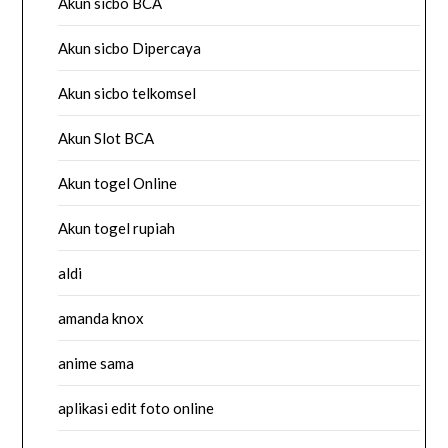
Akun sicbo BCA
Akun sicbo Dipercaya
Akun sicbo telkomsel
Akun Slot BCA
Akun togel Online
Akun togel rupiah
aldi
amanda knox
anime sama
aplikasi edit foto online