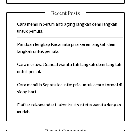
Recent Posts
Cara memilih Serum anti aging langkah demi langkah
untuk pemula.
Panduan lengkap Kacamata pria keren langkah demi
langkah untuk pemula.
Cara merawat Sandal wanita tali langkah demi langkah
untuk pemula.
Cara memilih Sepatu lari nike pria untuk acara formal di
siang hari
Daftar rekomendasi Jaket kulit sintetis wanita dengan
mudah.
Recent Comments