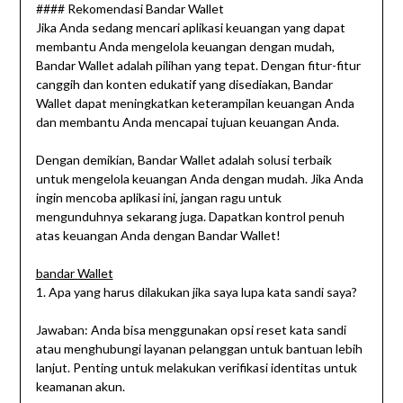
#### Rekomendasi Bandar Wallet
Jika Anda sedang mencari aplikasi keuangan yang dapat
membantu Anda mengelola keuangan dengan mudah,
Bandar Wallet adalah pilihan yang tepat. Dengan fitur-fitur
canggih dan konten edukatif yang disediakan, Bandar
Wallet dapat meningkatkan keterampilan keuangan Anda
dan membantu Anda mencapai tujuan keuangan Anda.
Dengan demikian, Bandar Wallet adalah solusi terbaik
untuk mengelola keuangan Anda dengan mudah. Jika Anda
ingin mencoba aplikasi ini, jangan ragu untuk
mengunduhnya sekarang juga. Dapatkan kontrol penuh
atas keuangan Anda dengan Bandar Wallet!
bandar Wallet
1. Apa yang harus dilakukan jika saya lupa kata sandi saya?
Jawaban: Anda bisa menggunakan opsi reset kata sandi
atau menghubungi layanan pelanggan untuk bantuan lebih
lanjut. Penting untuk melakukan verifikasi identitas untuk
keamanan akun.