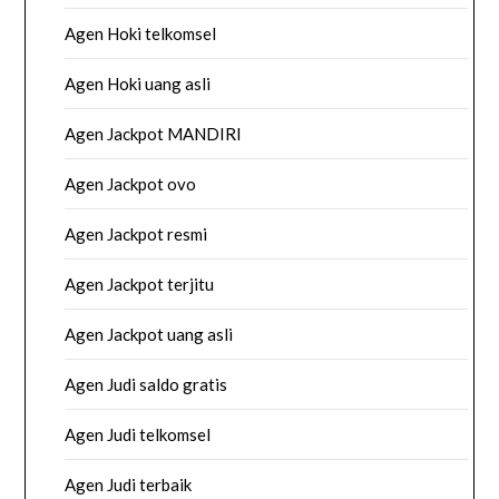
Agen Hoki telkomsel
Agen Hoki uang asli
Agen Jackpot MANDIRI
Agen Jackpot ovo
Agen Jackpot resmi
Agen Jackpot terjitu
Agen Jackpot uang asli
Agen Judi saldo gratis
Agen Judi telkomsel
Agen Judi terbaik