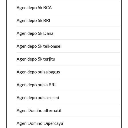
Agen depo 5k BCA
Agen depo 5k BRI
Agen depo 5k Dana
Agen depo 5k telkomsel
Agen depo 5k terjitu
Agen depo pulsa bagus
Agen depo pulsa BRI
Agen depo pulsa resmi
Agen Domino alternatif
Agen Domino Dipercaya