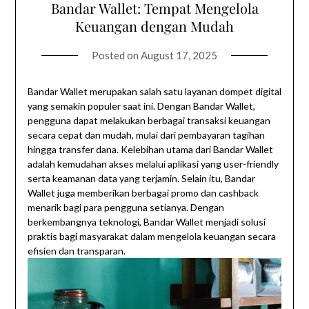
Bandar Wallet: Tempat Mengelola
Keuangan dengan Mudah
Posted on
August 17, 2025
Bandar Wallet merupakan salah satu layanan dompet digital
yang semakin populer saat ini. Dengan Bandar Wallet,
pengguna dapat melakukan berbagai transaksi keuangan
secara cepat dan mudah, mulai dari pembayaran tagihan
hingga transfer dana. Kelebihan utama dari Bandar Wallet
adalah kemudahan akses melalui aplikasi yang user-friendly
serta keamanan data yang terjamin. Selain itu, Bandar
Wallet juga memberikan berbagai promo dan cashback
menarik bagi para pengguna setianya. Dengan
berkembangnya teknologi, Bandar Wallet menjadi solusi
praktis bagi masyarakat dalam mengelola keuangan secara
efisien dan transparan.