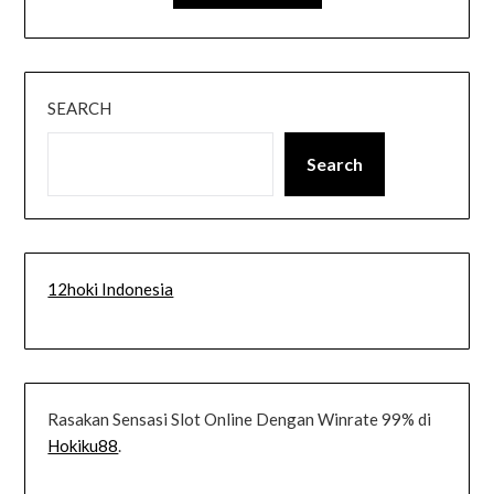
SEARCH
Search
12hoki Indonesia
Rasakan Sensasi Slot Online Dengan Winrate 99% di
Hokiku88
.