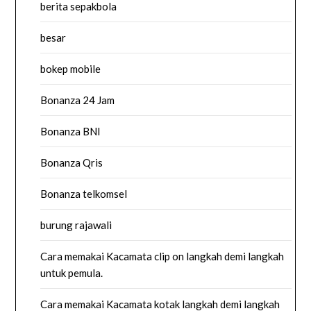
berita sepakbola
besar
bokep mobile
Bonanza 24 Jam
Bonanza BNI
Bonanza Qris
Bonanza telkomsel
burung rajawali
Cara memakai Kacamata clip on langkah demi langkah
untuk pemula.
Cara memakai Kacamata kotak langkah demi langkah