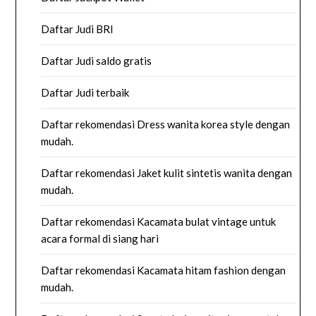
Daftar Judi BRI
Daftar Judi saldo gratis
Daftar Judi terbaik
Daftar rekomendasi Dress wanita korea style dengan
mudah.
Daftar rekomendasi Jaket kulit sintetis wanita dengan
mudah.
Daftar rekomendasi Kacamata bulat vintage untuk
acara formal di siang hari
Daftar rekomendasi Kacamata hitam fashion dengan
mudah.