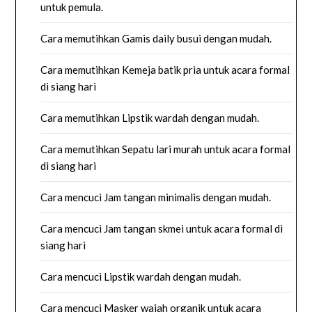
untuk pemula.
Cara memutihkan Gamis daily busui dengan mudah.
Cara memutihkan Kemeja batik pria untuk acara formal
di siang hari
Cara memutihkan Lipstik wardah dengan mudah.
Cara memutihkan Sepatu lari murah untuk acara formal
di siang hari
Cara mencuci Jam tangan minimalis dengan mudah.
Cara mencuci Jam tangan skmei untuk acara formal di
siang hari
Cara mencuci Lipstik wardah dengan mudah.
Cara mencuci Masker wajah organik untuk acara