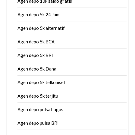
Agen depo 10k saldo gratis
Agen depo 5k 24 Jam
Agen depo 5k alternatif
Agen depo 5k BCA
Agen depo 5k BRI
Agen depo 5k Dana
Agen depo 5k telkomsel
Agen depo 5k terjitu
Agen depo pulsa bagus
Agen depo pulsa BRI