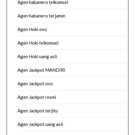
Agen habanero telkomsel
Agen habanero terjamin
Agen Hoki ovo
Agen Hoki telkomsel
Agen Hoki uang asli
Agen Jackpot MANDIRI
Agen Jackpot ovo
Agen Jackpot resmi
Agen Jackpot terjitu
Agen Jackpot uang asli