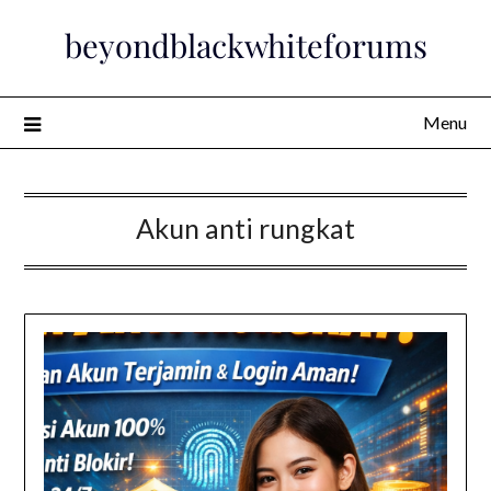
Skip
beyondblackwhiteforums
to
content
Menu
Akun anti rungkat