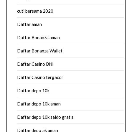
cuti bersama 2020
Daftar aman
Daftar Bonanza aman
Daftar Bonanza Wallet
Daftar Casino BNI
Daftar Casino tergacor
Daftar depo 10k
Daftar depo 10k aman
Daftar depo 10k saldo gratis
Daftar depo 5k aman