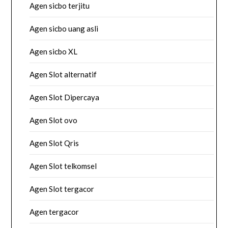
Agen sicbo terjitu
Agen sicbo uang asli
Agen sicbo XL
Agen Slot alternatif
Agen Slot Dipercaya
Agen Slot ovo
Agen Slot Qris
Agen Slot telkomsel
Agen Slot tergacor
Agen tergacor