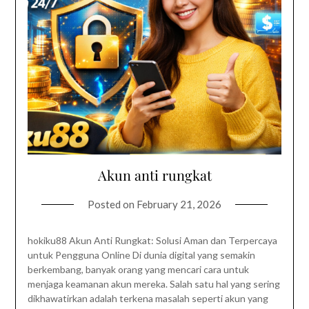
Akun anti rungkat
Posted on
February 21, 2026
hokiku88 Akun Anti Rungkat: Solusi Aman dan Terpercaya
untuk Pengguna Online Di dunia digital yang semakin
berkembang, banyak orang yang mencari cara untuk
menjaga keamanan akun mereka. Salah satu hal yang sering
dikhawatirkan adalah terkena masalah seperti akun yang