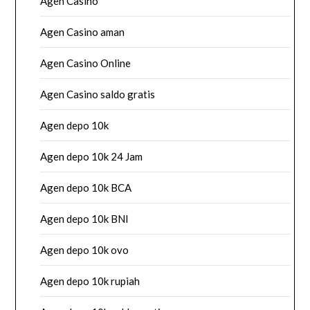
Agen Casino
Agen Casino aman
Agen Casino Online
Agen Casino saldo gratis
Agen depo 10k
Agen depo 10k 24 Jam
Agen depo 10k BCA
Agen depo 10k BNI
Agen depo 10k ovo
Agen depo 10k rupiah