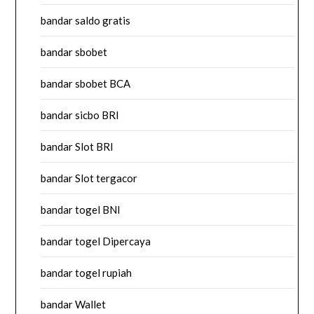
bandar saldo gratis
bandar sbobet
bandar sbobet BCA
bandar sicbo BRI
bandar Slot BRI
bandar Slot tergacor
bandar togel BNI
bandar togel Dipercaya
bandar togel rupiah
bandar Wallet