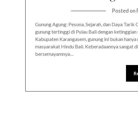
Posted on
Gunung Agung: Pesona, Sejarah, dan Daya Tarik
gunung tertinggi di Pulau Bali dengan ketinggian 
Kabupaten Karangasem, gunung ini bukan hanya men
masyarakat Hindu Bali. Keberadaannya sangat d
bersemayamnya…
R