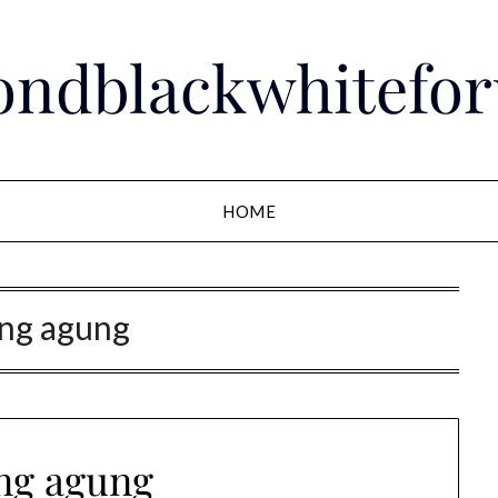
ondblackwhitefo
HOME
ng agung
ng agung