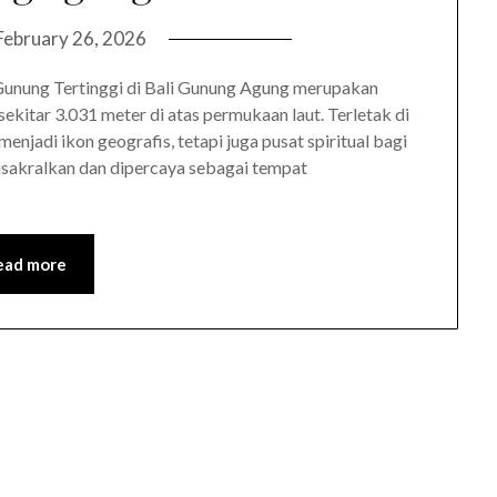
February 26, 2026
 Gunung Tertinggi di Bali Gunung Agung merupakan
sekitar 3.031 meter di atas permukaan laut. Terletak di
jadi ikon geografis, tetapi juga pusat spiritual bagi
isakralkan dan dipercaya sebagai tempat
ead more