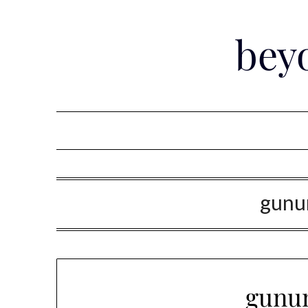
Skip
to
bey
content
gunu
gunu