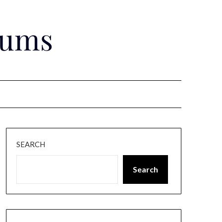
rums
SEARCH
Search