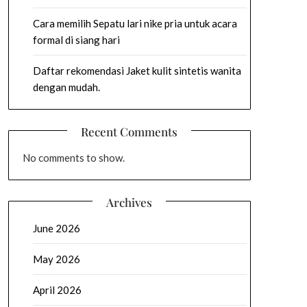
Cara memilih Sepatu lari nike pria untuk acara
formal di siang hari
Daftar rekomendasi Jaket kulit sintetis wanita
dengan mudah.
Recent Comments
No comments to show.
Archives
June 2026
May 2026
April 2026