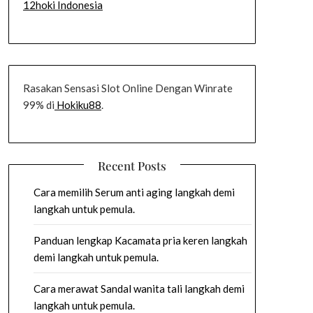
12hoki Indonesia
Rasakan Sensasi Slot Online Dengan Winrate
99% di
Hokiku88
.
Recent Posts
Cara memilih Serum anti aging langkah demi
langkah untuk pemula.
Panduan lengkap Kacamata pria keren langkah
demi langkah untuk pemula.
Cara merawat Sandal wanita tali langkah demi
langkah untuk pemula.