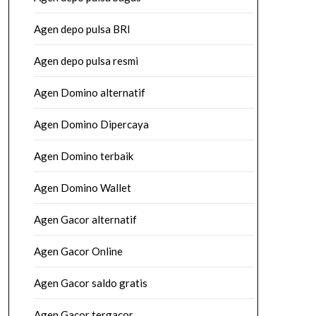
Agen depo pulsa BRI
Agen depo pulsa resmi
Agen Domino alternatif
Agen Domino Dipercaya
Agen Domino terbaik
Agen Domino Wallet
Agen Gacor alternatif
Agen Gacor Online
Agen Gacor saldo gratis
Agen Gacor tergacor