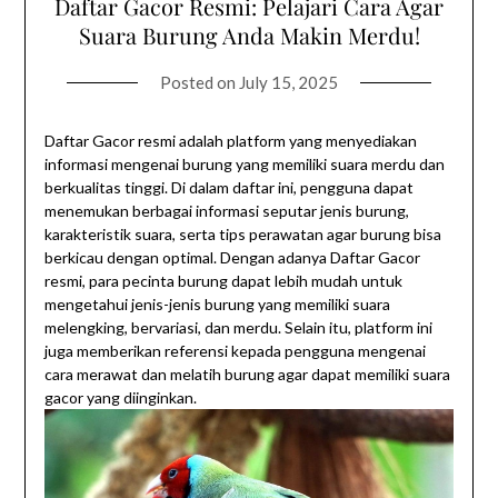
Daftar Gacor Resmi: Pelajari Cara Agar
Suara Burung Anda Makin Merdu!
Posted on
July 15, 2025
Daftar Gacor resmi adalah platform yang menyediakan
informasi mengenai burung yang memiliki suara merdu dan
berkualitas tinggi. Di dalam daftar ini, pengguna dapat
menemukan berbagai informasi seputar jenis burung,
karakteristik suara, serta tips perawatan agar burung bisa
berkicau dengan optimal. Dengan adanya Daftar Gacor
resmi, para pecinta burung dapat lebih mudah untuk
mengetahui jenis-jenis burung yang memiliki suara
melengking, bervariasi, dan merdu. Selain itu, platform ini
juga memberikan referensi kepada pengguna mengenai
cara merawat dan melatih burung agar dapat memiliki suara
gacor yang diinginkan.