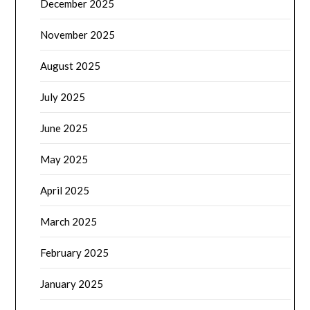
December 2025
November 2025
August 2025
July 2025
June 2025
May 2025
April 2025
March 2025
February 2025
January 2025