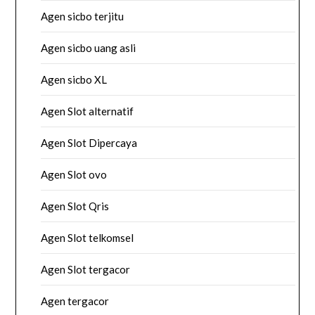
Agen sicbo terjitu
Agen sicbo uang asli
Agen sicbo XL
Agen Slot alternatif
Agen Slot Dipercaya
Agen Slot ovo
Agen Slot Qris
Agen Slot telkomsel
Agen Slot tergacor
Agen tergacor