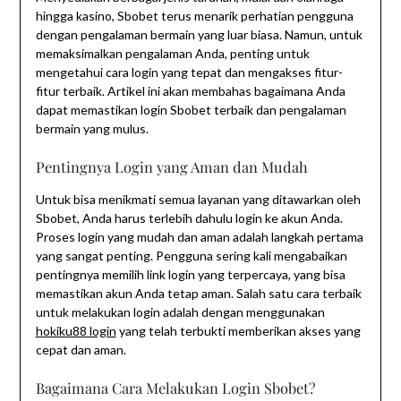
hingga kasino, Sbobet terus menarik perhatian pengguna
dengan pengalaman bermain yang luar biasa. Namun, untuk
memaksimalkan pengalaman Anda, penting untuk
mengetahui cara login yang tepat dan mengakses fitur-
fitur terbaik. Artikel ini akan membahas bagaimana Anda
dapat memastikan login Sbobet terbaik dan pengalaman
bermain yang mulus.
Pentingnya Login yang Aman dan Mudah
Untuk bisa menikmati semua layanan yang ditawarkan oleh
Sbobet, Anda harus terlebih dahulu login ke akun Anda.
Proses login yang mudah dan aman adalah langkah pertama
yang sangat penting. Pengguna sering kali mengabaikan
pentingnya memilih link login yang terpercaya, yang bisa
memastikan akun Anda tetap aman. Salah satu cara terbaik
untuk melakukan login adalah dengan menggunakan
hokiku88 login
yang telah terbukti memberikan akses yang
cepat dan aman.
Bagaimana Cara Melakukan Login Sbobet?