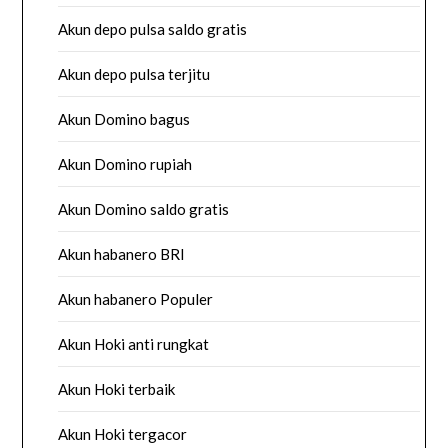
Akun depo pulsa saldo gratis
Akun depo pulsa terjitu
Akun Domino bagus
Akun Domino rupiah
Akun Domino saldo gratis
Akun habanero BRI
Akun habanero Populer
Akun Hoki anti rungkat
Akun Hoki terbaik
Akun Hoki tergacor