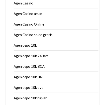
Agen Casino
Agen Casino aman
Agen Casino Online
Agen Casino saldo gratis
Agen depo 10k
Agen depo 10k 24 Jam
Agen depo 10k BCA
Agen depo 10k BNI
Agen depo 10k ovo
Agen depo 10k rupiah