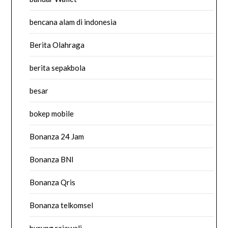
bencana alam di indonesia
Berita Olahraga
berita sepakbola
besar
bokep mobile
Bonanza 24 Jam
Bonanza BNI
Bonanza Qris
Bonanza telkomsel
burung rajawali