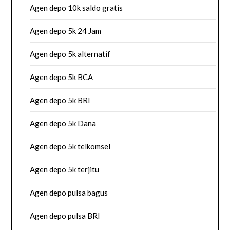
Agen depo 10k saldo gratis
Agen depo 5k 24 Jam
Agen depo 5k alternatif
Agen depo 5k BCA
Agen depo 5k BRI
Agen depo 5k Dana
Agen depo 5k telkomsel
Agen depo 5k terjitu
Agen depo pulsa bagus
Agen depo pulsa BRI