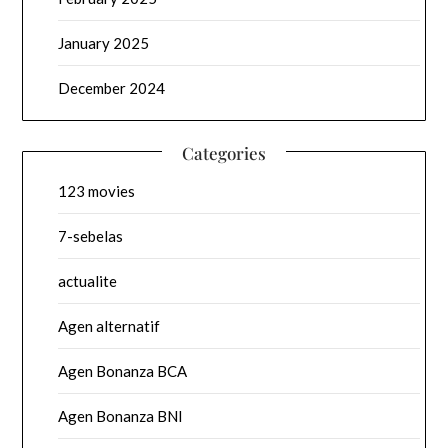
January 2025
December 2024
Categories
123 movies
7-sebelas
actualite
Agen alternatif
Agen Bonanza BCA
Agen Bonanza BNI