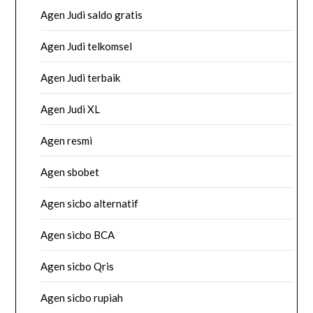
Agen Judi saldo gratis
Agen Judi telkomsel
Agen Judi terbaik
Agen Judi XL
Agen resmi
Agen sbobet
Agen sicbo alternatif
Agen sicbo BCA
Agen sicbo Qris
Agen sicbo rupiah