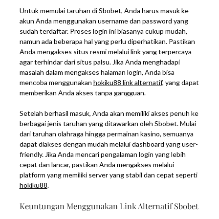
Untuk memulai taruhan di Sbobet, Anda harus masuk ke
akun Anda menggunakan username dan password yang
sudah terdaftar. Proses login ini biasanya cukup mudah,
namun ada beberapa hal yang perlu diperhatikan. Pastikan
Anda mengakses situs resmi melalui link yang terpercaya
agar terhindar dari situs palsu. Jika Anda menghadapi
masalah dalam mengakses halaman login, Anda bisa
mencoba menggunakan
hokiku88 link alternatif
, yang dapat
memberikan Anda akses tanpa gangguan.
Setelah berhasil masuk, Anda akan memiliki akses penuh ke
berbagai jenis taruhan yang ditawarkan oleh Sbobet. Mulai
dari taruhan olahraga hingga permainan kasino, semuanya
dapat diakses dengan mudah melalui dashboard yang user-
friendly. Jika Anda mencari pengalaman login yang lebih
cepat dan lancar, pastikan Anda mengakses melalui
platform yang memiliki server yang stabil dan cepat seperti
hokiku88
.
Keuntungan Menggunakan Link Alternatif Sbobet