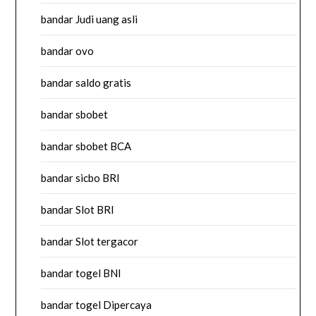
bandar Judi uang asli
bandar ovo
bandar saldo gratis
bandar sbobet
bandar sbobet BCA
bandar sicbo BRI
bandar Slot BRI
bandar Slot tergacor
bandar togel BNI
bandar togel Dipercaya