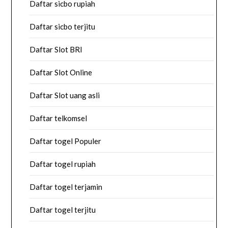
Daftar sicbo rupiah
Daftar sicbo terjitu
Daftar Slot BRI
Daftar Slot Online
Daftar Slot uang asli
Daftar telkomsel
Daftar togel Populer
Daftar togel rupiah
Daftar togel terjamin
Daftar togel terjitu