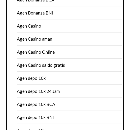
Agen Bonanza BNI
Agen Casino
Agen Casino aman
Agen Casino Online
Agen Casino saldo gratis
Agen depo 10k
Agen depo 10k 24 Jam
Agen depo 10k BCA
Agen depo 10k BNI