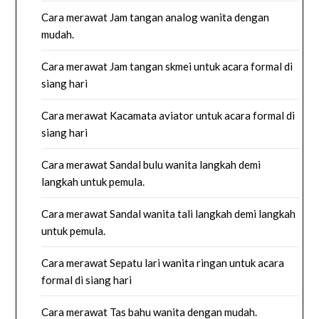
Cara merawat Jam tangan analog wanita dengan
mudah.
Cara merawat Jam tangan skmei untuk acara formal di
siang hari
Cara merawat Kacamata aviator untuk acara formal di
siang hari
Cara merawat Sandal bulu wanita langkah demi
langkah untuk pemula.
Cara merawat Sandal wanita tali langkah demi langkah
untuk pemula.
Cara merawat Sepatu lari wanita ringan untuk acara
formal di siang hari
Cara merawat Tas bahu wanita dengan mudah.