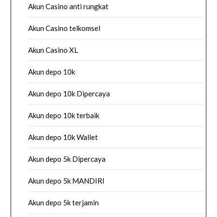
Akun Casino anti rungkat
Akun Casino telkomsel
Akun Casino XL
Akun depo 10k
Akun depo 10k Dipercaya
Akun depo 10k terbaik
Akun depo 10k Wallet
Akun depo 5k Dipercaya
Akun depo 5k MANDIRI
Akun depo 5k terjamin