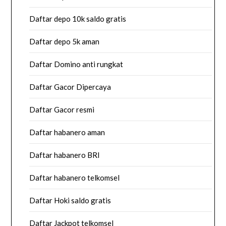
Daftar depo 10k saldo gratis
Daftar depo 5k aman
Daftar Domino anti rungkat
Daftar Gacor Dipercaya
Daftar Gacor resmi
Daftar habanero aman
Daftar habanero BRI
Daftar habanero telkomsel
Daftar Hoki saldo gratis
Daftar Jackpot telkomsel