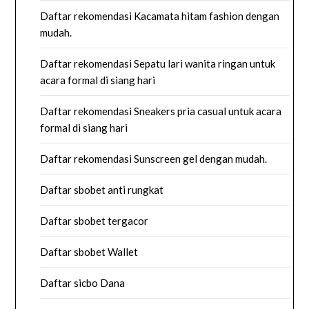
Daftar rekomendasi Kacamata hitam fashion dengan
mudah.
Daftar rekomendasi Sepatu lari wanita ringan untuk
acara formal di siang hari
Daftar rekomendasi Sneakers pria casual untuk acara
formal di siang hari
Daftar rekomendasi Sunscreen gel dengan mudah.
Daftar sbobet anti rungkat
Daftar sbobet tergacor
Daftar sbobet Wallet
Daftar sicbo Dana