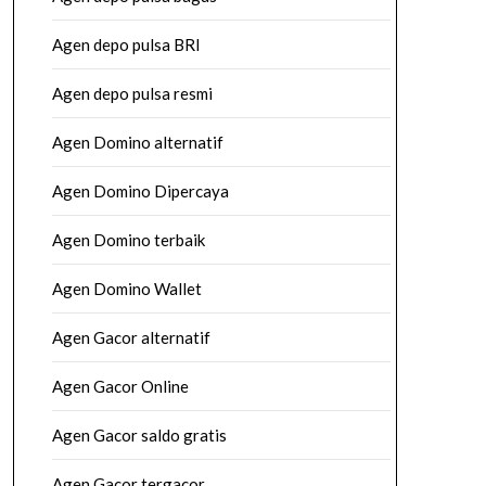
Agen depo pulsa BRI
Agen depo pulsa resmi
Agen Domino alternatif
Agen Domino Dipercaya
Agen Domino terbaik
Agen Domino Wallet
Agen Gacor alternatif
Agen Gacor Online
Agen Gacor saldo gratis
Agen Gacor tergacor