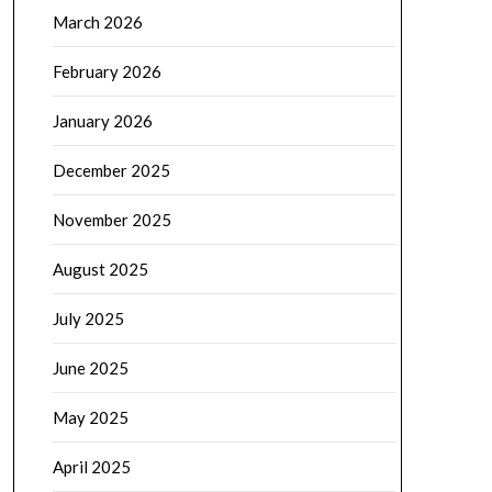
March 2026
February 2026
January 2026
December 2025
November 2025
August 2025
July 2025
June 2025
May 2025
April 2025