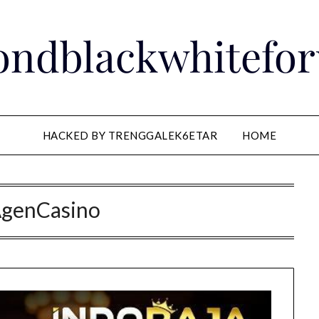
ondblackwhitefo
HACKED BY TRENGGALEK6ETAR
HOME
genCasino