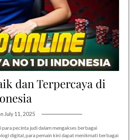
ik dan Terpercaya di
onesia
on
July 11, 2025
i para pecinta judi dalam mengakses berbagai
ogi digital, para pemain kini dapat menikmati berbagai