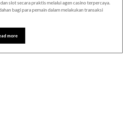
 dan slot secara praktis melalui agen casino terpercaya.
ahan bagi para pemain dalam melakukan transaksi
ead more