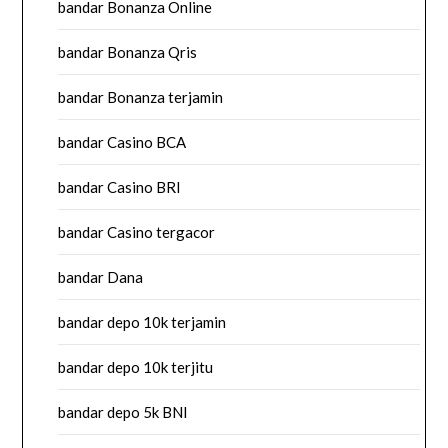
bandar Bonanza Online
bandar Bonanza Qris
bandar Bonanza terjamin
bandar Casino BCA
bandar Casino BRI
bandar Casino tergacor
bandar Dana
bandar depo 10k terjamin
bandar depo 10k terjitu
bandar depo 5k BNI