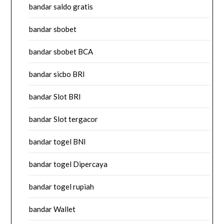
bandar saldo gratis
bandar sbobet
bandar sbobet BCA
bandar sicbo BRI
bandar Slot BRI
bandar Slot tergacor
bandar togel BNI
bandar togel Dipercaya
bandar togel rupiah
bandar Wallet