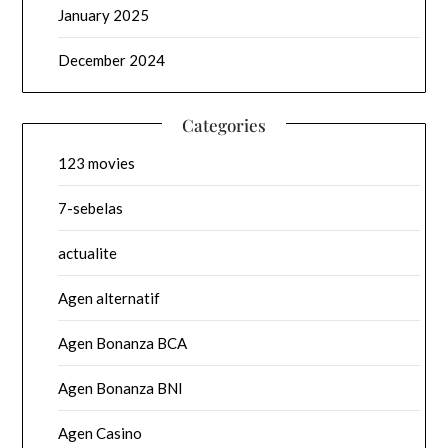
January 2025
December 2024
Categories
123 movies
7-sebelas
actualite
Agen alternatif
Agen Bonanza BCA
Agen Bonanza BNI
Agen Casino