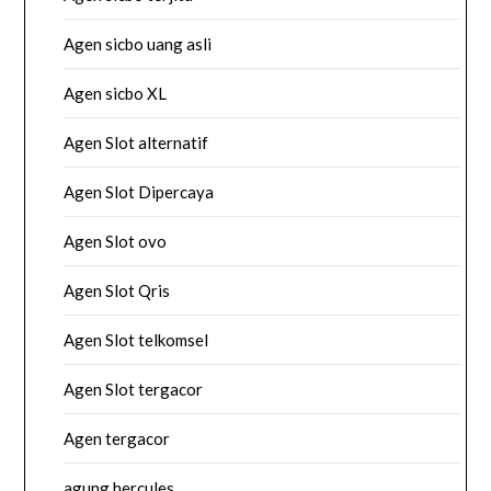
Agen sicbo uang asli
Agen sicbo XL
Agen Slot alternatif
Agen Slot Dipercaya
Agen Slot ovo
Agen Slot Qris
Agen Slot telkomsel
Agen Slot tergacor
Agen tergacor
agung hercules