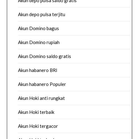
Akun depo pulsa saldo gratis
Akun depo pulsa terjitu
Akun Domino bagus
Akun Domino rupiah
Akun Domino saldo gratis
Akun habanero BRI
Akun habanero Populer
Akun Hoki anti rungkat
Akun Hoki terbaik
Akun Hoki tergacor