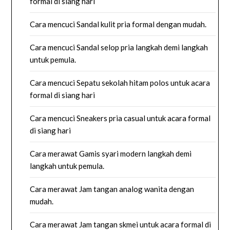
formal di siang hari
Cara mencuci Sandal kulit pria formal dengan mudah.
Cara mencuci Sandal selop pria langkah demi langkah
untuk pemula.
Cara mencuci Sepatu sekolah hitam polos untuk acara
formal di siang hari
Cara mencuci Sneakers pria casual untuk acara formal
di siang hari
Cara merawat Gamis syari modern langkah demi
langkah untuk pemula.
Cara merawat Jam tangan analog wanita dengan
mudah.
Cara merawat Jam tangan skmei untuk acara formal di