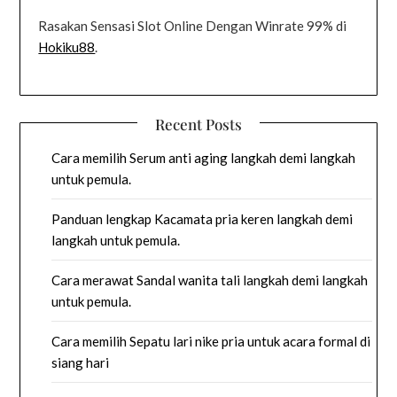
Rasakan Sensasi Slot Online Dengan Winrate 99% di
Hokiku88
.
Recent Posts
Cara memilih Serum anti aging langkah demi langkah
untuk pemula.
Panduan lengkap Kacamata pria keren langkah demi
langkah untuk pemula.
Cara merawat Sandal wanita tali langkah demi langkah
untuk pemula.
Cara memilih Sepatu lari nike pria untuk acara formal di
siang hari