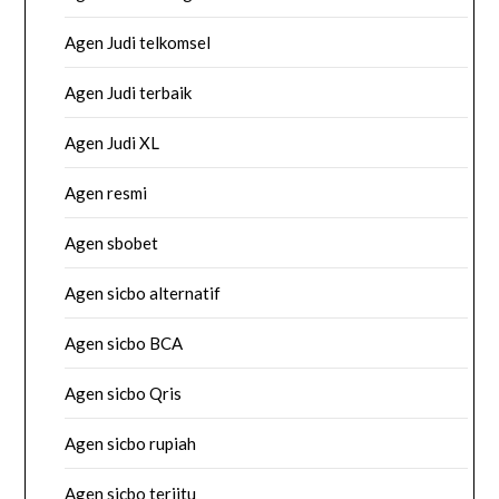
Agen Judi telkomsel
Agen Judi terbaik
Agen Judi XL
Agen resmi
Agen sbobet
Agen sicbo alternatif
Agen sicbo BCA
Agen sicbo Qris
Agen sicbo rupiah
Agen sicbo terjitu