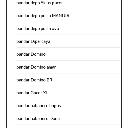
bandar depo 5k tergacor
bandar depo pulsa MANDIRI
bandar depo pulsa ovo
bandar Dipercaya
bandar Domino
bandar Domino aman
bandar Domino BRI
bandar Gacor XL
bandar habanero bagus
bandar habanero Dana