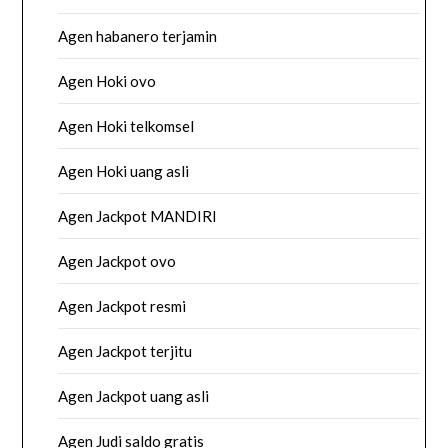
Agen habanero terjamin
Agen Hoki ovo
Agen Hoki telkomsel
Agen Hoki uang asli
Agen Jackpot MANDIRI
Agen Jackpot ovo
Agen Jackpot resmi
Agen Jackpot terjitu
Agen Jackpot uang asli
Agen Judi saldo gratis