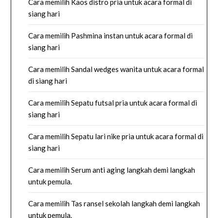
Cara memilih Kaos distro pria untuk acara formal di
siang hari
Cara memilih Pashmina instan untuk acara formal di
siang hari
Cara memilih Sandal wedges wanita untuk acara formal
di siang hari
Cara memilih Sepatu futsal pria untuk acara formal di
siang hari
Cara memilih Sepatu lari nike pria untuk acara formal di
siang hari
Cara memilih Serum anti aging langkah demi langkah
untuk pemula.
Cara memilih Tas ransel sekolah langkah demi langkah
untuk pemula.