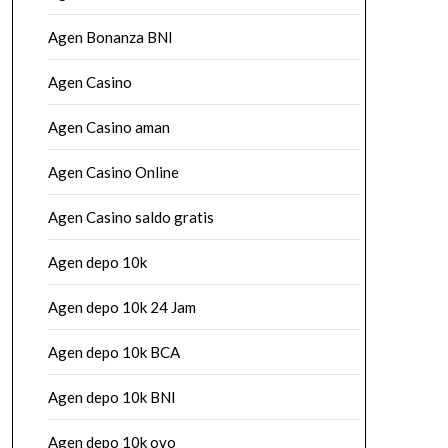
Agen Bonanza BNI
Agen Casino
Agen Casino aman
Agen Casino Online
Agen Casino saldo gratis
Agen depo 10k
Agen depo 10k 24 Jam
Agen depo 10k BCA
Agen depo 10k BNI
Agen depo 10k ovo