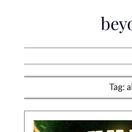
Skip
to
bey
content
Tag:
a