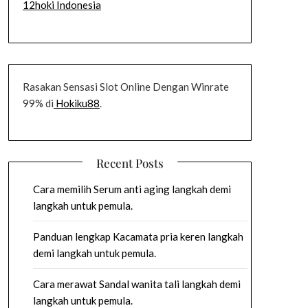
12hoki Indonesia
Rasakan Sensasi Slot Online Dengan Winrate
99% di
Hokiku88
.
Recent Posts
Cara memilih Serum anti aging langkah demi
langkah untuk pemula.
Panduan lengkap Kacamata pria keren langkah
demi langkah untuk pemula.
Cara merawat Sandal wanita tali langkah demi
langkah untuk pemula.