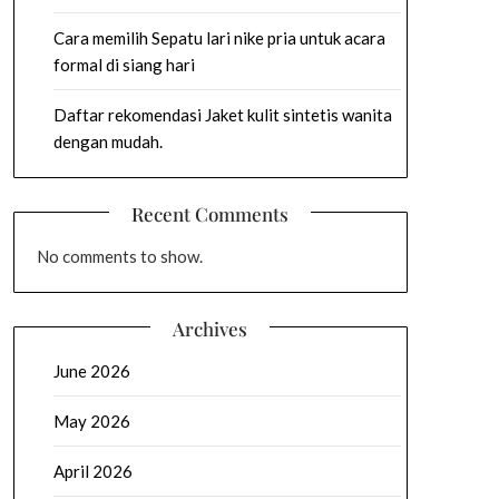
Cara memilih Sepatu lari nike pria untuk acara
formal di siang hari
Daftar rekomendasi Jaket kulit sintetis wanita
dengan mudah.
Recent Comments
No comments to show.
Archives
June 2026
May 2026
April 2026