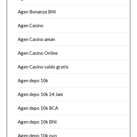
Agen Bonanza BNI
Agen Casino
Agen Casino aman
Agen Casino Online
Agen Casino saldo gratis
Agen depo 10k
Agen depo 10k 24 Jam
Agen depo 10k BCA
Agen depo 10k BNI
Agen depo 10k ovo