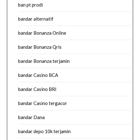
ban pt prodi
bandar alternatif
bandar Bonanza Online
bandar Bonanza Qris
bandar Bonanza terjamin
bandar Casino BCA
bandar Casino BRI
bandar Casino tergacor
bandar Dana
bandar depo 10k terjamin