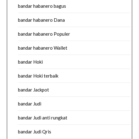
bandar habanero bagus
bandar habanero Dana
bandar habanero Populer
bandar habanero Wallet
bandar Hoki
bandar Hoki terbaik
bandar Jackpot
bandar Judi
bandar Judi anti rungkat
bandar Judi Qris