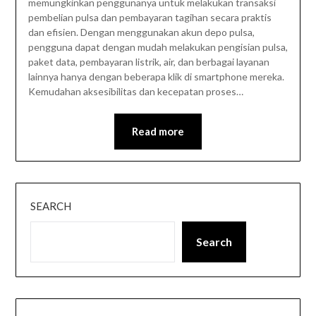
memungkinkan penggunanya untuk melakukan transaksi
pembelian pulsa dan pembayaran tagihan secara praktis
dan efisien. Dengan menggunakan akun depo pulsa,
pengguna dapat dengan mudah melakukan pengisian pulsa,
paket data, pembayaran listrik, air, dan berbagai layanan
lainnya hanya dengan beberapa klik di smartphone mereka.
Kemudahan aksesibilitas dan kecepatan proses…
Read more
SEARCH
Search