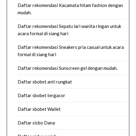
Daftar rekomendasi Kacamata hitam fashion dengan
mudah.
Daftar rekomendasi Sepatu lari wanita ringan untuk
acara formal di siang hari
Daftar rekomendasi Sneakers pria casual untuk acara
formal di siang hari
Daftar rekomendasi Sunscreen gel dengan mudah.
Daftar sbobet anti rungkat
Daftar sbobet tergacor
Daftar sbobet Wallet
Daftar sicbo Dana