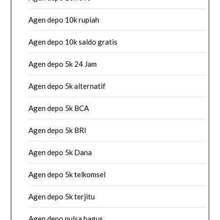
Agen depo 10k rupiah
Agen depo 10k saldo gratis
Agen depo 5k 24 Jam
Agen depo 5k alternatif
Agen depo 5k BCA
Agen depo 5k BRI
Agen depo 5k Dana
Agen depo 5k telkomsel
Agen depo 5k terjitu
Agen depo pulsa bagus