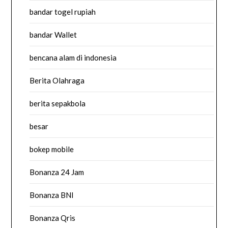
bandar togel rupiah
bandar Wallet
bencana alam di indonesia
Berita Olahraga
berita sepakbola
besar
bokep mobile
Bonanza 24 Jam
Bonanza BNI
Bonanza Qris