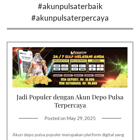
#akunpulsaterbaik
#akunpulsaterpercaya
Jadi Populer dengan Akun Depo Pulsa
Terpercaya
Posted on
May 29, 2025
Akun depo pulsa populer merupakan platform digital yang