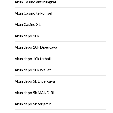
Akun Casino anti rungkat
Akun Casino telkomsel
Akun Casino XL
Akun depo 10k
Akun depo 10k Dipercaya
Akun depo 10k terbaik
Akun depo 10k Wallet
Akun depo 5k Dipercaya
Akun depo 5k MANDIRI
Akun depo 5k terjamin