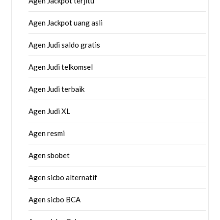
Agen Jackpot terjitu
Agen Jackpot uang asli
Agen Judi saldo gratis
Agen Judi telkomsel
Agen Judi terbaik
Agen Judi XL
Agen resmi
Agen sbobet
Agen sicbo alternatif
Agen sicbo BCA