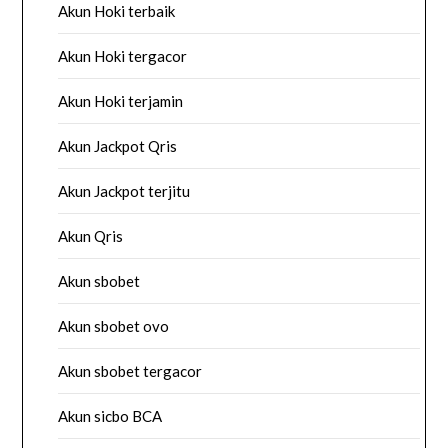
Akun Hoki terbaik
Akun Hoki tergacor
Akun Hoki terjamin
Akun Jackpot Qris
Akun Jackpot terjitu
Akun Qris
Akun sbobet
Akun sbobet ovo
Akun sbobet tergacor
Akun sicbo BCA