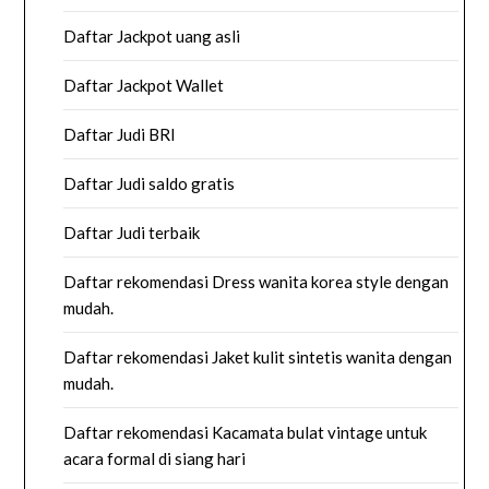
Daftar Jackpot uang asli
Daftar Jackpot Wallet
Daftar Judi BRI
Daftar Judi saldo gratis
Daftar Judi terbaik
Daftar rekomendasi Dress wanita korea style dengan
mudah.
Daftar rekomendasi Jaket kulit sintetis wanita dengan
mudah.
Daftar rekomendasi Kacamata bulat vintage untuk
acara formal di siang hari