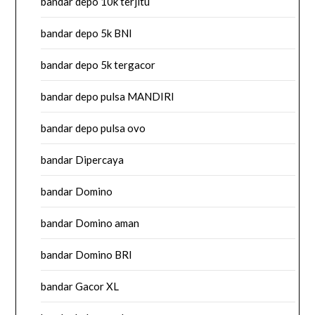
bandar depo 10k terjitu
bandar depo 5k BNI
bandar depo 5k tergacor
bandar depo pulsa MANDIRI
bandar depo pulsa ovo
bandar Dipercaya
bandar Domino
bandar Domino aman
bandar Domino BRI
bandar Gacor XL