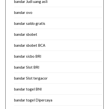
bandar Judi uang asli
bandar ovo
bandar saldo gratis
bandar sbobet
bandar sbobet BCA
bandar sicbo BRI
bandar Slot BRI
bandar Slot tergacor
bandar togel BNI
bandar togel Dipercaya