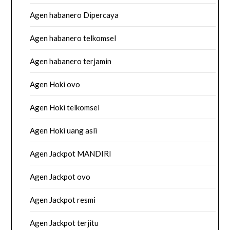
Agen habanero Dipercaya
Agen habanero telkomsel
Agen habanero terjamin
Agen Hoki ovo
Agen Hoki telkomsel
Agen Hoki uang asli
Agen Jackpot MANDIRI
Agen Jackpot ovo
Agen Jackpot resmi
Agen Jackpot terjitu