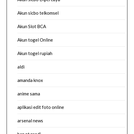
Akun sicbo telkomsel
Akun Slot BCA
Akun togel Online
Akun togel rupiah
aldi
amanda knox
anime sama
aplikasi edit foto online
arsenal news