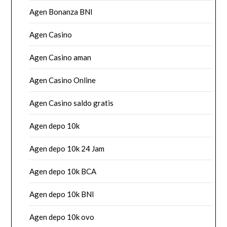
Agen Bonanza BNI
Agen Casino
Agen Casino aman
Agen Casino Online
Agen Casino saldo gratis
Agen depo 10k
Agen depo 10k 24 Jam
Agen depo 10k BCA
Agen depo 10k BNI
Agen depo 10k ovo