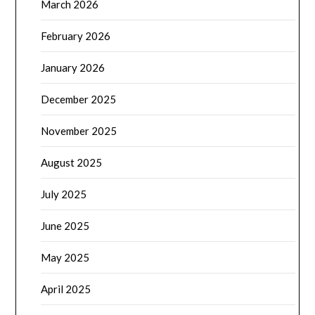
March 2026
February 2026
January 2026
December 2025
November 2025
August 2025
July 2025
June 2025
May 2025
April 2025