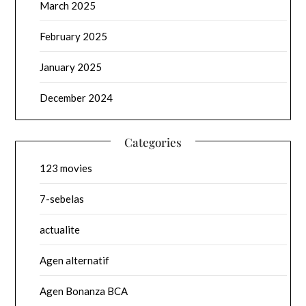
March 2025
February 2025
January 2025
December 2024
Categories
123 movies
7-sebelas
actualite
Agen alternatif
Agen Bonanza BCA