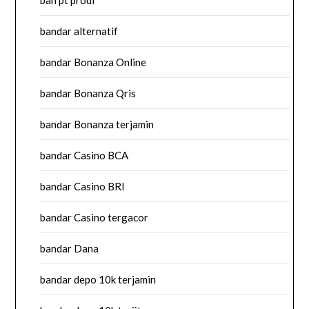
ban pt prodi
bandar alternatif
bandar Bonanza Online
bandar Bonanza Qris
bandar Bonanza terjamin
bandar Casino BCA
bandar Casino BRI
bandar Casino tergacor
bandar Dana
bandar depo 10k terjamin