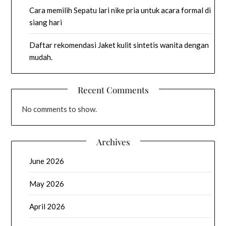
Cara memilih Sepatu lari nike pria untuk acara formal di
siang hari
Daftar rekomendasi Jaket kulit sintetis wanita dengan
mudah.
Recent Comments
No comments to show.
Archives
June 2026
May 2026
April 2026