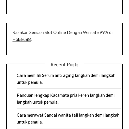
Rasakan Sensasi Slot Online Dengan Winrate 99% di
Hokiku88
.
Recent Posts
Cara memilih Serum anti aging langkah demi langkah
untuk pemula.
Panduan lengkap Kacamata pria keren langkah demi
langkah untuk pemula.
Cara merawat Sandal wanita tali langkah demi langkah
untuk pemula.