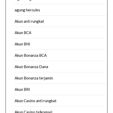
agung hercules
Akun anti rungkat
Akun BCA
Akun BNI
Akun Bonanza BCA
Akun Bonanza Dana
Akun Bonanza terjamin
Akun BRI
Akun Casino anti rungkat
Akun Casino telkomsel