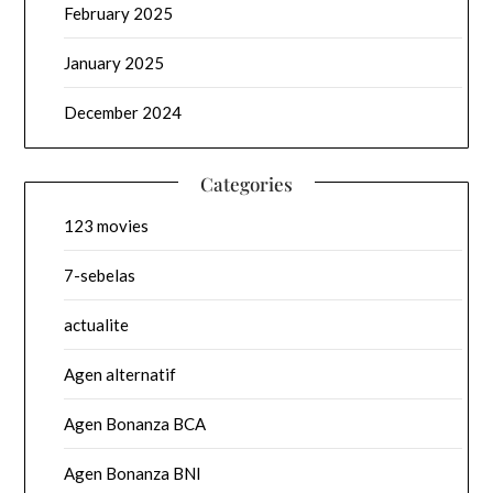
February 2025
January 2025
December 2024
Categories
123 movies
7-sebelas
actualite
Agen alternatif
Agen Bonanza BCA
Agen Bonanza BNI