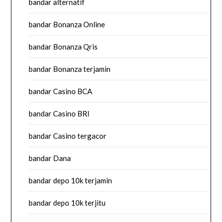
bandar alternatif
bandar Bonanza Online
bandar Bonanza Qris
bandar Bonanza terjamin
bandar Casino BCA
bandar Casino BRI
bandar Casino tergacor
bandar Dana
bandar depo 10k terjamin
bandar depo 10k terjitu