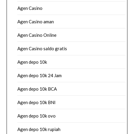
Agen Casino
Agen Casino aman
Agen Casino Online
Agen Casino saldo gratis
Agen depo 10k
Agen depo 10k 24 Jam
Agen depo 10k BCA
Agen depo 10k BNI
Agen depo 10k ovo
Agen depo 10k rupiah