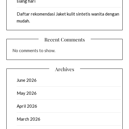
siang hari
Daftar rekomendasi Jaket kulit sintetis wanita dengan
mudah.
Recent Comments
No comments to show.
Archives
June 2026
May 2026
April 2026
March 2026