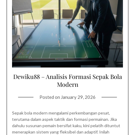
Dewiku88 – Analisis Formasi Sepak Bola
Modern
Posted on
January 29, 2026
Sepak bola modern mengalami perkembangan pesat,
terutama dalam aspek taktik dan formasi permainan. Jika
dahulu susunan pemain bersifat kaku, kini pelatih dituntut
menerapkan sistem yang fleksibel dan adaptif. Inilah