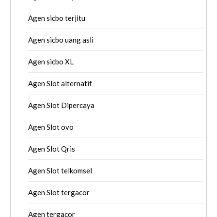
Agen sicbo terjitu
Agen sicbo uang asli
Agen sicbo XL
Agen Slot alternatif
Agen Slot Dipercaya
Agen Slot ovo
Agen Slot Qris
Agen Slot telkomsel
Agen Slot tergacor
Agen tergacor