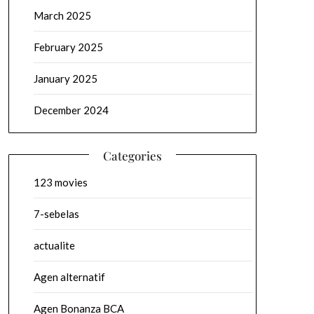
March 2025
February 2025
January 2025
December 2024
Categories
123 movies
7-sebelas
actualite
Agen alternatif
Agen Bonanza BCA