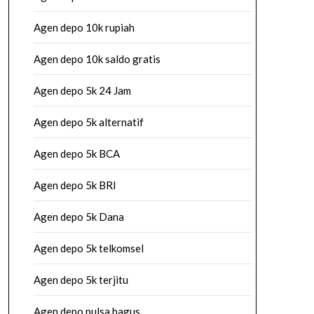
Agen depo 10k rupiah
Agen depo 10k saldo gratis
Agen depo 5k 24 Jam
Agen depo 5k alternatif
Agen depo 5k BCA
Agen depo 5k BRI
Agen depo 5k Dana
Agen depo 5k telkomsel
Agen depo 5k terjitu
Agen depo pulsa bagus