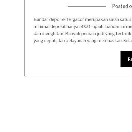
Posted 
Bandar depo 5k tergacor merupakan salah satu sit
minimal deposit hanya 5000 rupiah, bandar ini
dan menghibur. Banyak pemain judi yang tertari
yang cepat, dan pelayanan yang memuaskan. Selai
R