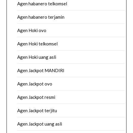
Agen habanero telkomsel
Agen habanero terjamin
Agen Hoki ovo
Agen Hoki telkomsel
Agen Hoki uang asli
Agen Jackpot MANDIRI
Agen Jackpot ovo
Agen Jackpot resmi
Agen Jackpot terjitu
Agen Jackpot uang asli