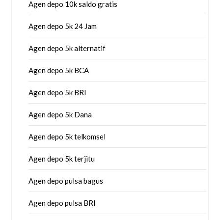
Agen depo 10k saldo gratis
Agen depo 5k 24 Jam
Agen depo 5k alternatif
Agen depo 5k BCA
Agen depo 5k BRI
Agen depo 5k Dana
Agen depo 5k telkomsel
Agen depo 5k terjitu
Agen depo pulsa bagus
Agen depo pulsa BRI