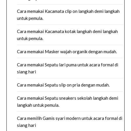
Cara memakai Kacamata clip on langkah demi langkah
untuk pemula.
Cara memakai Kacamata kotak langkah demi langkah
untuk pemula.
Cara memakai Masker wajah organik dengan mudah.
Cara memakai Sepatu lari puma untuk acara formal di
siang hari
Cara memakai Sepatu slip on pria dengan mudah.
Cara memakai Sepatu sneakers sekolah langkah demi
langkah untuk pemula.
Cara memilih Gamis syari modern untuk acara formal di
siang hari