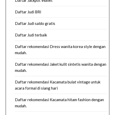
Daftar Jackpot Wallet
Daftar Judi BRI
Daftar Judi saldo gratis
Daftar Judi terbaik
Daftar rekomendasi Dress wanita korea style dengan
mudah.
Daftar rekomendasi Jaket kulit sintetis wanita dengan
mudah.
Daftar rekomendasi Kacamata bulat vintage untuk
acara formal di siang hari
Daftar rekomendasi Kacamata hitam fashion dengan
mudah.