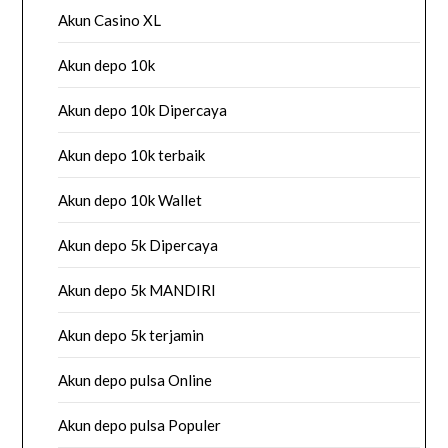
Akun Casino XL
Akun depo 10k
Akun depo 10k Dipercaya
Akun depo 10k terbaik
Akun depo 10k Wallet
Akun depo 5k Dipercaya
Akun depo 5k MANDIRI
Akun depo 5k terjamin
Akun depo pulsa Online
Akun depo pulsa Populer