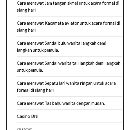
Cara merawat Jam tangan skmei untuk acara formal di
siang hari
Cara merawat Kacamata aviator untuk acara formal di
siang hari
Cara merawat Sandal bulu wanita langkah demi
langkah untuk pemula.
Cara merawat Sandal wanita tali langkah demi langkah
untuk pemula.
Cara merawat Sepatu lari wanita ringan untuk acara
formal di siang hari
Cara merawat Tas bahu wanita dengan mudah.
Casino BNI
chatgpt