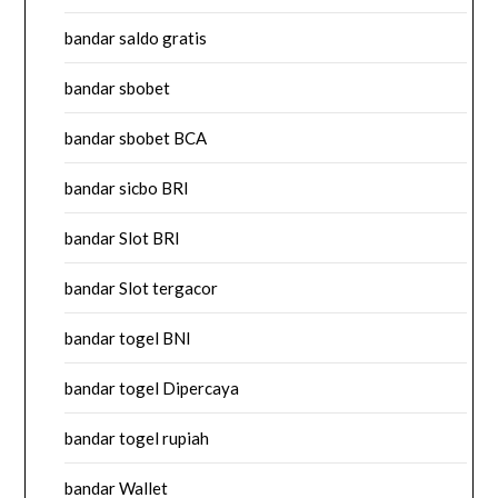
bandar saldo gratis
bandar sbobet
bandar sbobet BCA
bandar sicbo BRI
bandar Slot BRI
bandar Slot tergacor
bandar togel BNI
bandar togel Dipercaya
bandar togel rupiah
bandar Wallet