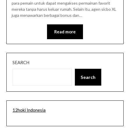
para pemain untuk dapat mengakses permainan favorit
mereka tanpa harus keluar rumah. Selain itu, agen sicbo XL
juga menawarkan berbagai bonus dan…
Read more
SEARCH
Search
12hoki Indonesia