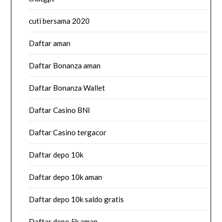
cuti bersama 2020
Daftar aman
Daftar Bonanza aman
Daftar Bonanza Wallet
Daftar Casino BNI
Daftar Casino tergacor
Daftar depo 10k
Daftar depo 10k aman
Daftar depo 10k saldo gratis
Daftar depo 5k aman