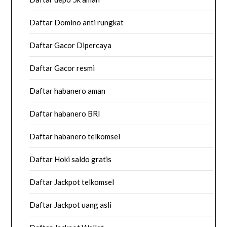
Daftar Domino anti rungkat
Daftar Gacor Dipercaya
Daftar Gacor resmi
Daftar habanero aman
Daftar habanero BRI
Daftar habanero telkomsel
Daftar Hoki saldo gratis
Daftar Jackpot telkomsel
Daftar Jackpot uang asli