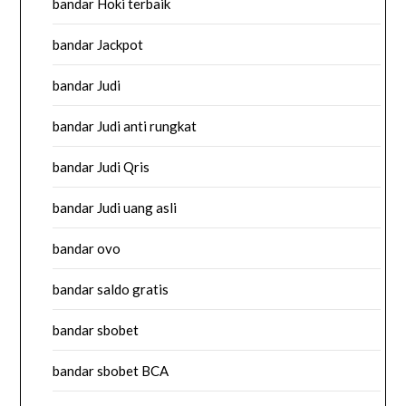
bandar Hoki terbaik
bandar Jackpot
bandar Judi
bandar Judi anti rungkat
bandar Judi Qris
bandar Judi uang asli
bandar ovo
bandar saldo gratis
bandar sbobet
bandar sbobet BCA