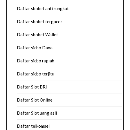
Daftar sbobet anti rungkat
Daftar sbobet tergacor
Daftar sbobet Wallet
Daftar sicbo Dana
Daftar sicbo rupiah
Daftar sicbo terjitu
Daftar Slot BRI
Daftar Slot Online
Daftar Slot uang asli
Daftar telkomsel