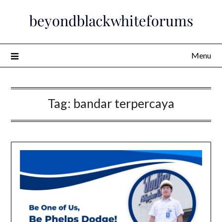
Skip
beyondblackwhiteforums
to
content
Menu
Tag:
bandar terpercaya