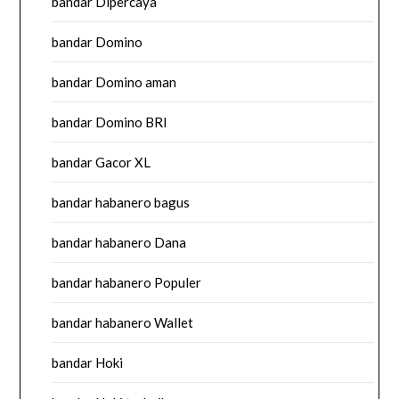
bandar Dipercaya
bandar Domino
bandar Domino aman
bandar Domino BRI
bandar Gacor XL
bandar habanero bagus
bandar habanero Dana
bandar habanero Populer
bandar habanero Wallet
bandar Hoki