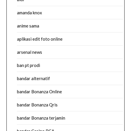
amanda knox
anime sama
aplikasi edit foto online
arsenal news
ban pt prodi
bandar alternatif
bandar Bonanza Online
bandar Bonanza Qris
bandar Bonanza terjamin
bandar Casino BCA