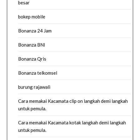
besar
bokep mobile
Bonanza 24 Jam
Bonanza BNI
Bonanza Qris
Bonanza telkomsel
burung rajawali
Cara memakai Kacamata clip on langkah demi langkah
untuk pemula.
Cara memakai Kacamata kotak langkah demi langkah
untuk pemula.