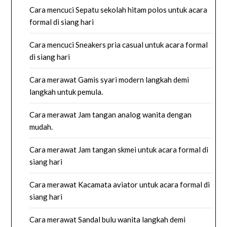
Cara mencuci Sepatu sekolah hitam polos untuk acara
formal di siang hari
Cara mencuci Sneakers pria casual untuk acara formal
di siang hari
Cara merawat Gamis syari modern langkah demi
langkah untuk pemula.
Cara merawat Jam tangan analog wanita dengan
mudah.
Cara merawat Jam tangan skmei untuk acara formal di
siang hari
Cara merawat Kacamata aviator untuk acara formal di
siang hari
Cara merawat Sandal bulu wanita langkah demi