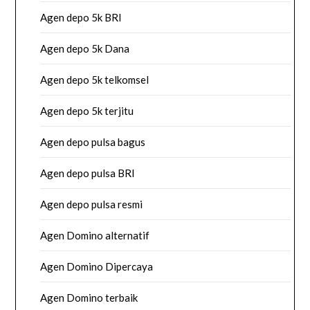
Agen depo 5k BRI
Agen depo 5k Dana
Agen depo 5k telkomsel
Agen depo 5k terjitu
Agen depo pulsa bagus
Agen depo pulsa BRI
Agen depo pulsa resmi
Agen Domino alternatif
Agen Domino Dipercaya
Agen Domino terbaik