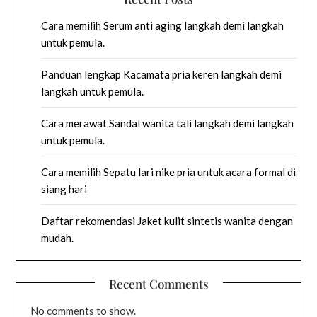
Cara memilih Serum anti aging langkah demi langkah
untuk pemula.
Panduan lengkap Kacamata pria keren langkah demi
langkah untuk pemula.
Cara merawat Sandal wanita tali langkah demi langkah
untuk pemula.
Cara memilih Sepatu lari nike pria untuk acara formal di
siang hari
Daftar rekomendasi Jaket kulit sintetis wanita dengan
mudah.
Recent Comments
No comments to show.