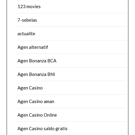
123 movies
7-sebelas
actualite
Agen alternatif
Agen Bonanza BCA
Agen Bonanza BNI
Agen Casino
Agen Casino aman
Agen Casino Online
Agen Casino saldo gratis