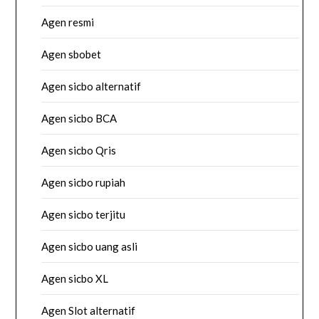
Agen resmi
Agen sbobet
Agen sicbo alternatif
Agen sicbo BCA
Agen sicbo Qris
Agen sicbo rupiah
Agen sicbo terjitu
Agen sicbo uang asli
Agen sicbo XL
Agen Slot alternatif