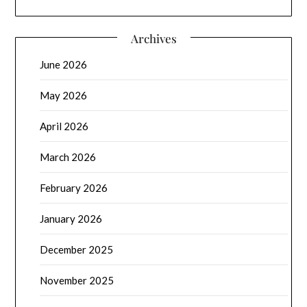
Archives
June 2026
May 2026
April 2026
March 2026
February 2026
January 2026
December 2025
November 2025