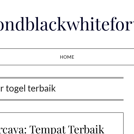
ondblackwhitefo
HOME
 togel terbaik
rcaya: Tempat Terbaik