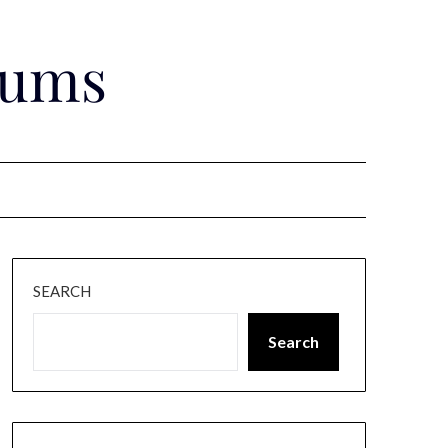
rums
SEARCH
Search