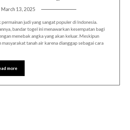
n
March 13, 2025
 permainan judi yang sangat populer di Indonesia.
nnya, bandar togel ini menawarkan kesempatan bagi
engan menebak angka yang akan keluar. Meskipun
eh masyarakat tanah air karena dianggap sebagai cara
ead more