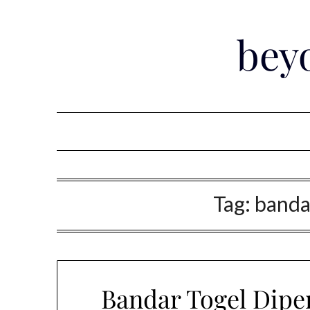
Skip
to
bey
content
Tag:
bandar
Bandar Togel Dipe