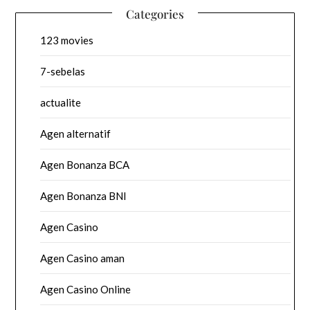
Categories
123 movies
7-sebelas
actualite
Agen alternatif
Agen Bonanza BCA
Agen Bonanza BNI
Agen Casino
Agen Casino aman
Agen Casino Online