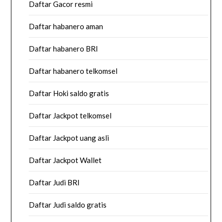
Daftar Gacor resmi
Daftar habanero aman
Daftar habanero BRI
Daftar habanero telkomsel
Daftar Hoki saldo gratis
Daftar Jackpot telkomsel
Daftar Jackpot uang asli
Daftar Jackpot Wallet
Daftar Judi BRI
Daftar Judi saldo gratis