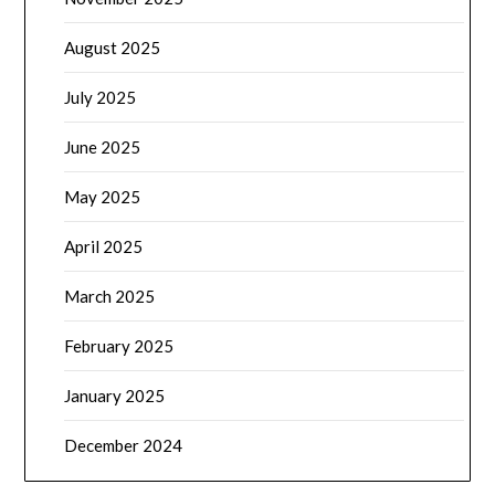
August 2025
July 2025
June 2025
May 2025
April 2025
March 2025
February 2025
January 2025
December 2024