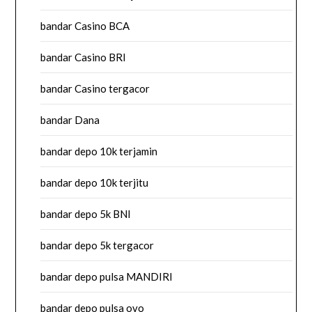
bandar Casino BCA
bandar Casino BRI
bandar Casino tergacor
bandar Dana
bandar depo 10k terjamin
bandar depo 10k terjitu
bandar depo 5k BNI
bandar depo 5k tergacor
bandar depo pulsa MANDIRI
bandar depo pulsa ovo