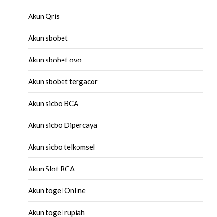
Akun Qris
Akun sbobet
Akun sbobet ovo
Akun sbobet tergacor
Akun sicbo BCA
Akun sicbo Dipercaya
Akun sicbo telkomsel
Akun Slot BCA
Akun togel Online
Akun togel rupiah