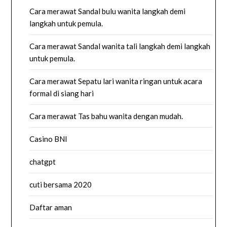
Cara merawat Sandal bulu wanita langkah demi
langkah untuk pemula.
Cara merawat Sandal wanita tali langkah demi langkah
untuk pemula.
Cara merawat Sepatu lari wanita ringan untuk acara
formal di siang hari
Cara merawat Tas bahu wanita dengan mudah.
Casino BNI
chatgpt
cuti bersama 2020
Daftar aman