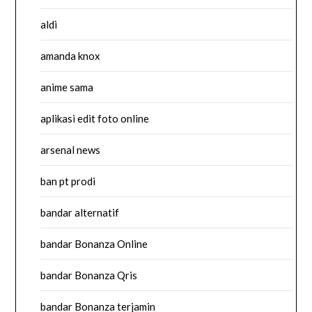
aldi
amanda knox
anime sama
aplikasi edit foto online
arsenal news
ban pt prodi
bandar alternatif
bandar Bonanza Online
bandar Bonanza Qris
bandar Bonanza terjamin