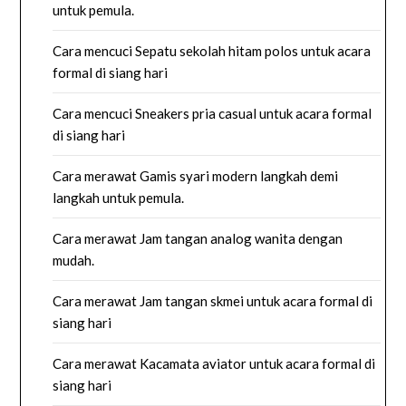
untuk pemula.
Cara mencuci Sepatu sekolah hitam polos untuk acara
formal di siang hari
Cara mencuci Sneakers pria casual untuk acara formal
di siang hari
Cara merawat Gamis syari modern langkah demi
langkah untuk pemula.
Cara merawat Jam tangan analog wanita dengan
mudah.
Cara merawat Jam tangan skmei untuk acara formal di
siang hari
Cara merawat Kacamata aviator untuk acara formal di
siang hari