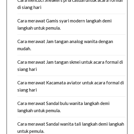
di siang hari
Cara merawat Gamis syari modern langkah demi
langkah untuk pemula.
Cara merawat Jam tangan analog wanita dengan
mudah.
Cara merawat Jam tangan skmei untuk acara formal di
siang hari
Cara merawat Kacamata aviator untuk acara formal di
siang hari
Cara merawat Sandal bulu wanita langkah demi
langkah untuk pemula.
Cara merawat Sandal wanita tali langkah demi langkah
untuk pemula.