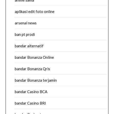
aplikasi edit foto online
arsenal news
ban pt prodi
bandar alternatif
bandar Bonanza Online
bandar Bonanza Qris
bandar Bonanza terjamin
bandar Casino BCA
bandar Casino BRI