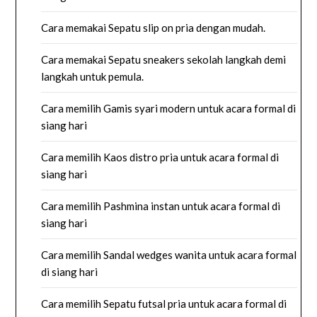
Cara memakai Sepatu slip on pria dengan mudah.
Cara memakai Sepatu sneakers sekolah langkah demi
langkah untuk pemula.
Cara memilih Gamis syari modern untuk acara formal di
siang hari
Cara memilih Kaos distro pria untuk acara formal di
siang hari
Cara memilih Pashmina instan untuk acara formal di
siang hari
Cara memilih Sandal wedges wanita untuk acara formal
di siang hari
Cara memilih Sepatu futsal pria untuk acara formal di