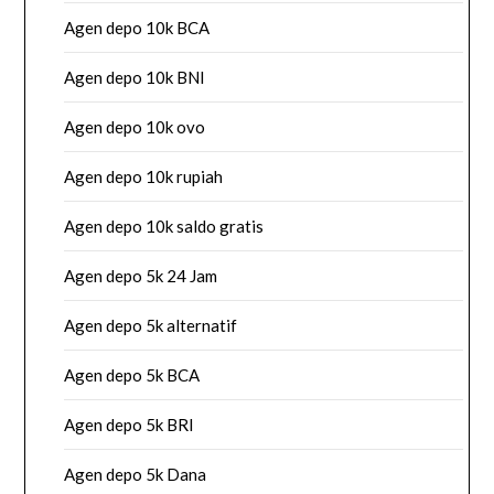
Agen depo 10k BCA
Agen depo 10k BNI
Agen depo 10k ovo
Agen depo 10k rupiah
Agen depo 10k saldo gratis
Agen depo 5k 24 Jam
Agen depo 5k alternatif
Agen depo 5k BCA
Agen depo 5k BRI
Agen depo 5k Dana