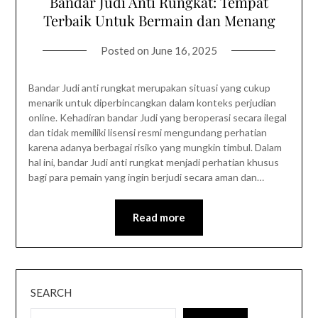
Bandar Judi Anti Rungkat: Tempat
Terbaik Untuk Bermain dan Menang
Posted on
June 16, 2025
Bandar Judi anti rungkat merupakan situasi yang cukup
menarik untuk diperbincangkan dalam konteks perjudian
online. Kehadiran bandar Judi yang beroperasi secara ilegal
dan tidak memiliki lisensi resmi mengundang perhatian
karena adanya berbagai risiko yang mungkin timbul. Dalam
hal ini, bandar Judi anti rungkat menjadi perhatian khusus
bagi para pemain yang ingin berjudi secara aman dan…
Read more
SEARCH