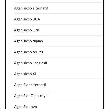
Agen sicbo alternatif
Agen sicbo BCA
Agen sicbo Qris
Agen sicbo rupiah
Agen sicbo terjitu
Agen sicbo uang asli
Agen sicbo XL
Agen Slot alternatif
Agen Slot Dipercaya
Agen Slot ovo