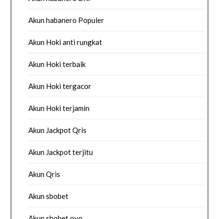
Akun habanero Populer
Akun Hoki anti rungkat
Akun Hoki terbaik
Akun Hoki tergacor
Akun Hoki terjamin
Akun Jackpot Qris
Akun Jackpot terjitu
Akun Qris
Akun sbobet
Akun sbobet ovo