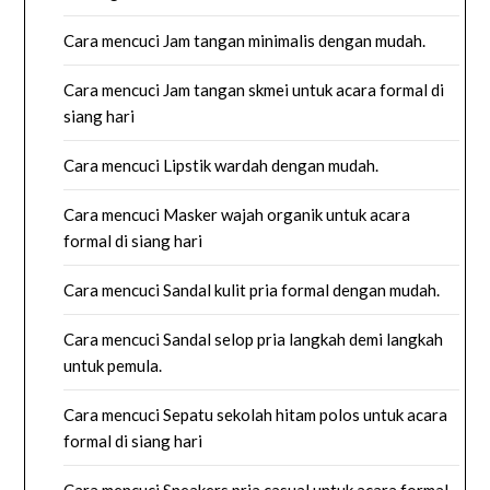
Cara mencuci Jam tangan minimalis dengan mudah.
Cara mencuci Jam tangan skmei untuk acara formal di
siang hari
Cara mencuci Lipstik wardah dengan mudah.
Cara mencuci Masker wajah organik untuk acara
formal di siang hari
Cara mencuci Sandal kulit pria formal dengan mudah.
Cara mencuci Sandal selop pria langkah demi langkah
untuk pemula.
Cara mencuci Sepatu sekolah hitam polos untuk acara
formal di siang hari
Cara mencuci Sneakers pria casual untuk acara formal