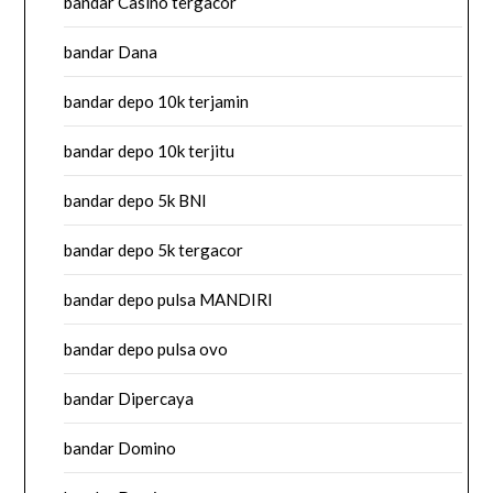
bandar Casino tergacor
bandar Dana
bandar depo 10k terjamin
bandar depo 10k terjitu
bandar depo 5k BNI
bandar depo 5k tergacor
bandar depo pulsa MANDIRI
bandar depo pulsa ovo
bandar Dipercaya
bandar Domino