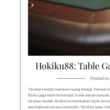
Hokiku88: Table 
Posted on
Taruhan rendah memberi ruang belajar. Pemain b
Risiko juga lebih terkendali. Itulah alasan bany
taruhan rendah. Artikel ini membahas topik ter
pembahasan secara sistematis. Struktur jelas. K