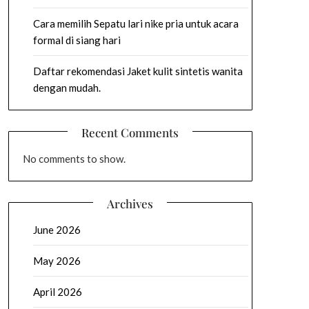
Cara memilih Sepatu lari nike pria untuk acara
formal di siang hari
Daftar rekomendasi Jaket kulit sintetis wanita
dengan mudah.
Recent Comments
No comments to show.
Archives
June 2026
May 2026
April 2026