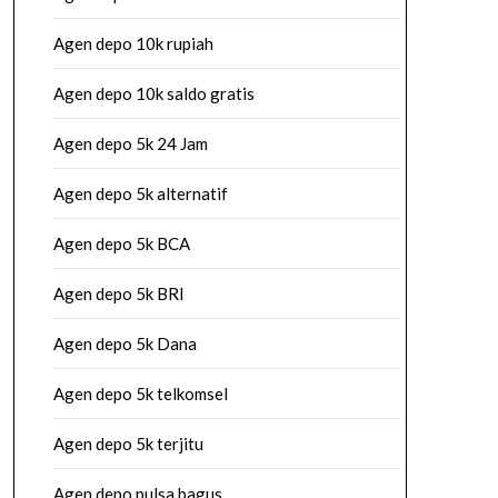
Agen depo 10k rupiah
Agen depo 10k saldo gratis
Agen depo 5k 24 Jam
Agen depo 5k alternatif
Agen depo 5k BCA
Agen depo 5k BRI
Agen depo 5k Dana
Agen depo 5k telkomsel
Agen depo 5k terjitu
Agen depo pulsa bagus