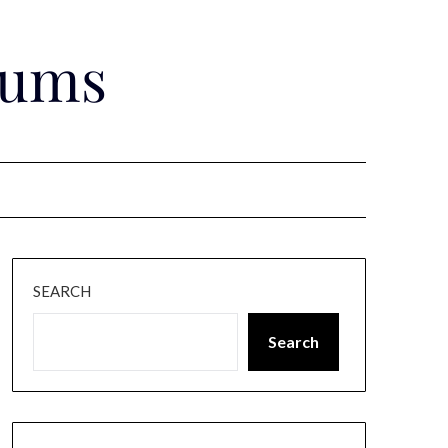
rums
SEARCH
Search