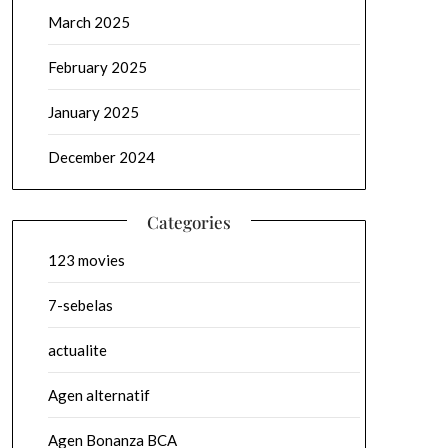
March 2025
February 2025
January 2025
December 2024
Categories
123 movies
7-sebelas
actualite
Agen alternatif
Agen Bonanza BCA