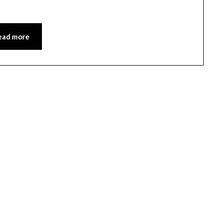
ead more