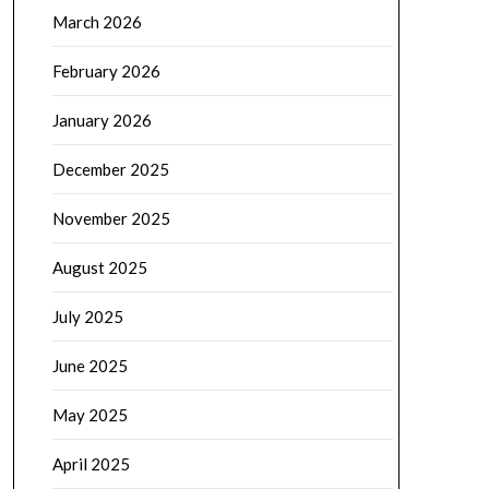
March 2026
February 2026
January 2026
December 2025
November 2025
August 2025
July 2025
June 2025
May 2025
April 2025