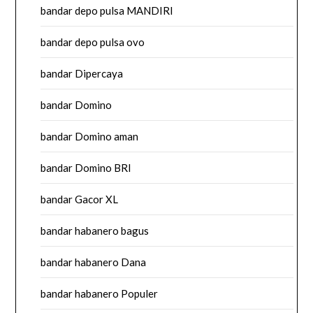
bandar depo pulsa MANDIRI
bandar depo pulsa ovo
bandar Dipercaya
bandar Domino
bandar Domino aman
bandar Domino BRI
bandar Gacor XL
bandar habanero bagus
bandar habanero Dana
bandar habanero Populer