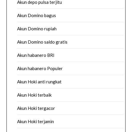
Akun depo pulsa terjitu
Akun Domino bagus
Akun Domino rupiah
Akun Domino saldo gratis
Akun habanero BRI
Akun habanero Populer
Akun Hoki anti rungkat
Akun Hoki terbaik
Akun Hoki tergacor
Akun Hoki terjamin