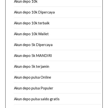
Akun depo 10k
Akun depo 10k Dipercaya
Akun depo 10k terbaik
Akun depo 10k Wallet
Akun depo 5k Dipercaya
Akun depo 5k MANDIRI
Akun depo 5k terjamin
Akun depo pulsa Online
Akun depo pulsa Populer
Akun depo pulsa saldo gratis