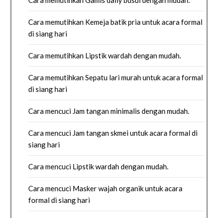
Cara memutihkan Kemeja batik pria untuk acara formal
di siang hari
Cara memutihkan Lipstik wardah dengan mudah.
Cara memutihkan Sepatu lari murah untuk acara formal
di siang hari
Cara mencuci Jam tangan minimalis dengan mudah.
Cara mencuci Jam tangan skmei untuk acara formal di
siang hari
Cara mencuci Lipstik wardah dengan mudah.
Cara mencuci Masker wajah organik untuk acara
formal di siang hari