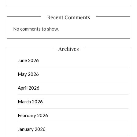
Recent Comments
No comments to show.
Archives
June 2026
May 2026
April 2026
March 2026
February 2026
January 2026