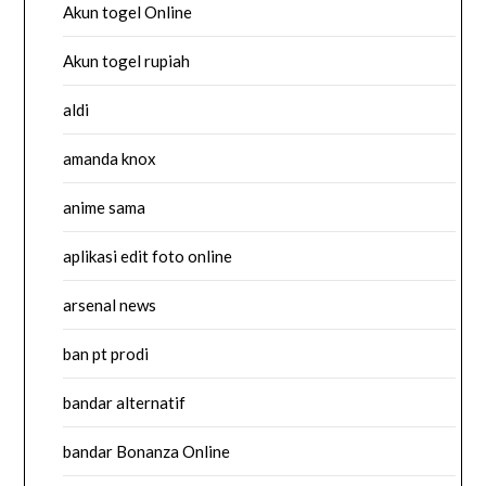
Akun togel Online
Akun togel rupiah
aldi
amanda knox
anime sama
aplikasi edit foto online
arsenal news
ban pt prodi
bandar alternatif
bandar Bonanza Online