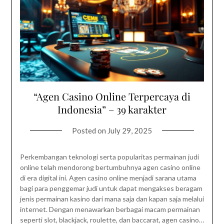
“Agen Casino Online Terpercaya di
Indonesia” – 39 karakter
Posted on
July 29, 2025
Perkembangan teknologi serta popularitas permainan judi
online telah mendorong bertumbuhnya agen casino online
di era digital ini. Agen casino online menjadi sarana utama
bagi para penggemar judi untuk dapat mengakses beragam
jenis permainan kasino dari mana saja dan kapan saja melalui
internet. Dengan menawarkan berbagai macam permainan
seperti slot, blackjack, roulette, dan baccarat, agen casino…