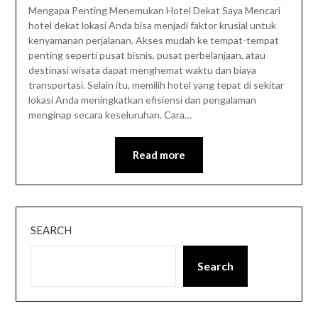
Mengapa Penting Menemukan Hotel Dekat Saya Mencari
hotel dekat lokasi Anda bisa menjadi faktor krusial untuk
kenyamanan perjalanan. Akses mudah ke tempat-tempat
penting seperti pusat bisnis, pusat perbelanjaan, atau
destinasi wisata dapat menghemat waktu dan biaya
transportasi. Selain itu, memilih hotel yang tepat di sekitar
lokasi Anda meningkatkan efisiensi dan pengalaman
menginap secara keseluruhan. Cara…
Read more
SEARCH
Search