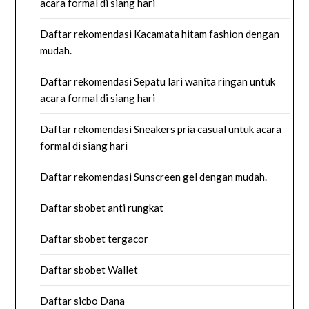
acara formal di siang hari
Daftar rekomendasi Kacamata hitam fashion dengan
mudah.
Daftar rekomendasi Sepatu lari wanita ringan untuk
acara formal di siang hari
Daftar rekomendasi Sneakers pria casual untuk acara
formal di siang hari
Daftar rekomendasi Sunscreen gel dengan mudah.
Daftar sbobet anti rungkat
Daftar sbobet tergacor
Daftar sbobet Wallet
Daftar sicbo Dana