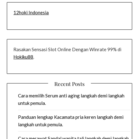
12hoki Indonesia
Rasakan Sensasi Slot Online Dengan Winrate 99% di
Hokiku88
.
Recent Posts
Cara memilih Serum anti aging langkah demi langkah
untuk pemula.
Panduan lengkap Kacamata pria keren langkah demi
langkah untuk pemula.
Cara merawat Sandal wanita tali langkah demi langkah