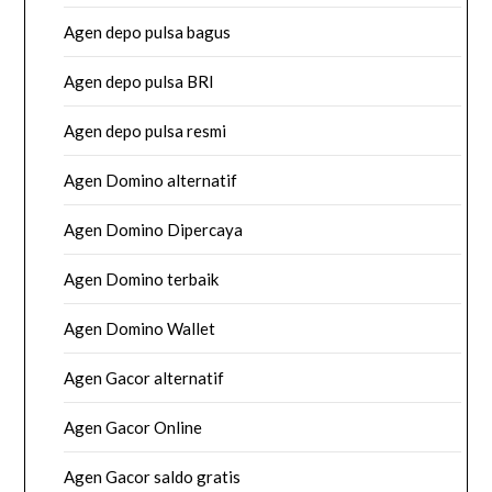
Agen depo pulsa bagus
Agen depo pulsa BRI
Agen depo pulsa resmi
Agen Domino alternatif
Agen Domino Dipercaya
Agen Domino terbaik
Agen Domino Wallet
Agen Gacor alternatif
Agen Gacor Online
Agen Gacor saldo gratis