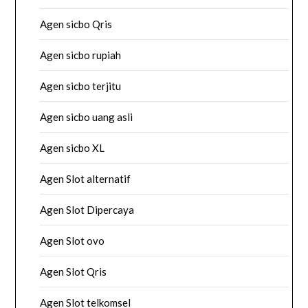
Agen sicbo Qris
Agen sicbo rupiah
Agen sicbo terjitu
Agen sicbo uang asli
Agen sicbo XL
Agen Slot alternatif
Agen Slot Dipercaya
Agen Slot ovo
Agen Slot Qris
Agen Slot telkomsel