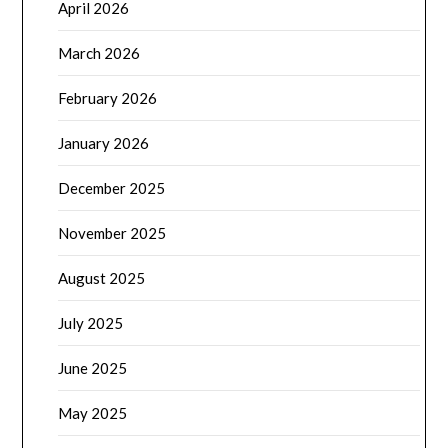
April 2026
March 2026
February 2026
January 2026
December 2025
November 2025
August 2025
July 2025
June 2025
May 2025