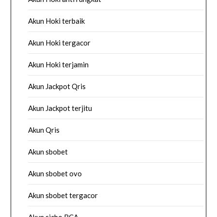
Akun Hoki terbaik
Akun Hoki tergacor
Akun Hoki terjamin
Akun Jackpot Qris
Akun Jackpot terjitu
Akun Qris
Akun sbobet
Akun sbobet ovo
Akun sbobet tergacor