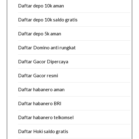
Daftar depo 10k aman
Daftar depo 10k saldo gratis
Daftar depo 5k aman
Daftar Domino anti rungkat
Daftar Gacor Dipercaya
Daftar Gacor resmi
Daftar habanero aman
Daftar habanero BRI
Daftar habanero telkomsel
Daftar Hoki saldo gratis