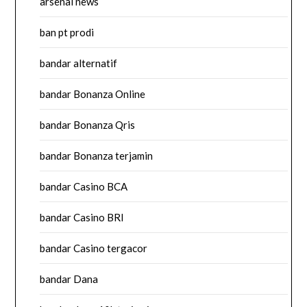
arsenal news
ban pt prodi
bandar alternatif
bandar Bonanza Online
bandar Bonanza Qris
bandar Bonanza terjamin
bandar Casino BCA
bandar Casino BRI
bandar Casino tergacor
bandar Dana