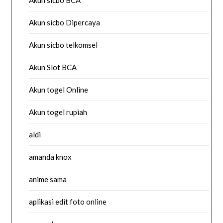
Akun sicbo BCA
Akun sicbo Dipercaya
Akun sicbo telkomsel
Akun Slot BCA
Akun togel Online
Akun togel rupiah
aldi
amanda knox
anime sama
aplikasi edit foto online