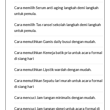
Cara memilih Serum anti aging langkah demi langkah
untuk pemula.
Cara memilih Tas ransel sekolah langkah demi langkah
untuk pemula.
Cara memutihkan Gamis daily busui dengan mudah.
Cara memutihkan Kemeja batik pria untuk acara formal
di siang hari
Cara memutihkan Lipstik wardah dengan mudah.
Cara memutihkan Sepatu lari murah untuk acara formal
di siang hari
Cara mencuci Jam tangan minimalis dengan mudah.
Cara mencuci Jam tangan skmei untuk acara formal di