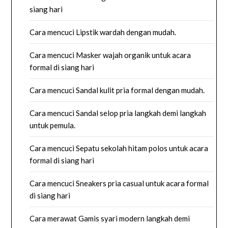
siang hari
Cara mencuci Lipstik wardah dengan mudah.
Cara mencuci Masker wajah organik untuk acara
formal di siang hari
Cara mencuci Sandal kulit pria formal dengan mudah.
Cara mencuci Sandal selop pria langkah demi langkah
untuk pemula.
Cara mencuci Sepatu sekolah hitam polos untuk acara
formal di siang hari
Cara mencuci Sneakers pria casual untuk acara formal
di siang hari
Cara merawat Gamis syari modern langkah demi