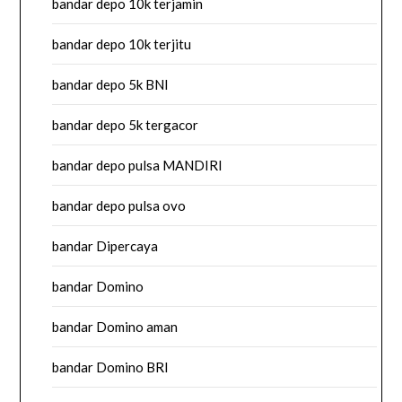
bandar depo 10k terjamin
bandar depo 10k terjitu
bandar depo 5k BNI
bandar depo 5k tergacor
bandar depo pulsa MANDIRI
bandar depo pulsa ovo
bandar Dipercaya
bandar Domino
bandar Domino aman
bandar Domino BRI