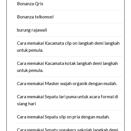
Bonanza Qris
Bonanza telkomsel
burung rajawali
Cara memakai Kacamata clip on langkah demi langkah
untuk pemula.
Cara memakai Kacamata kotak langkah demi langkah
untuk pemula.
Cara memakai Masker wajah organik dengan mudah.
Cara memakai Sepatu lari puma untuk acara formal di
siang hari
Cara memakai Sepatu slip on pria dengan mudah.
Cara memakai Sepatu sneakers sekolah langkah demi