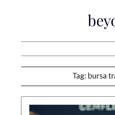
Skip
to
bey
content
Tag:
bursa t