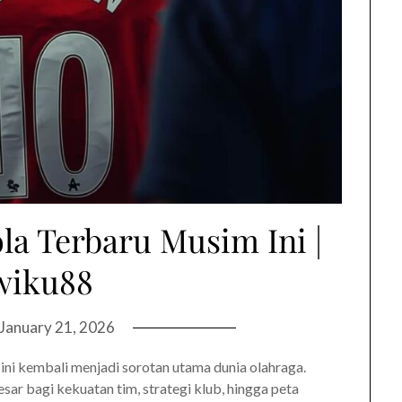
la Terbaru Musim Ini |
wiku88
January 21, 2026
ini kembali menjadi sorotan utama dunia olahraga.
 bagi kekuatan tim, strategi klub, hingga peta