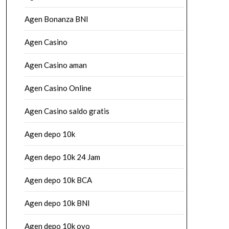
Agen Bonanza BNI
Agen Casino
Agen Casino aman
Agen Casino Online
Agen Casino saldo gratis
Agen depo 10k
Agen depo 10k 24 Jam
Agen depo 10k BCA
Agen depo 10k BNI
Agen depo 10k ovo