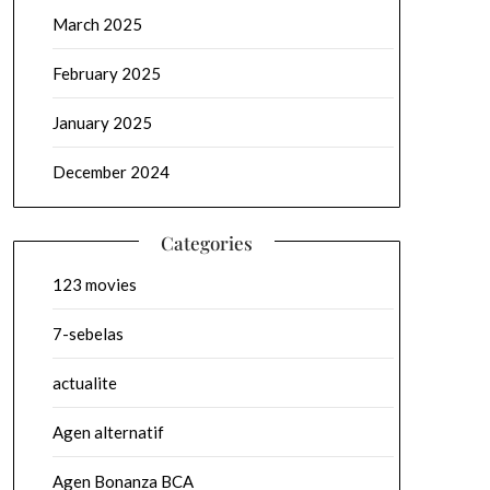
March 2025
February 2025
January 2025
December 2024
Categories
123 movies
7-sebelas
actualite
Agen alternatif
Agen Bonanza BCA