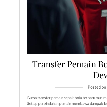
Transfer Pemain Bo
De
Posted on
Bursa transfer pemain sepak bola terbaru musim 
Setiap perpindahan pemain membawa dampak besar