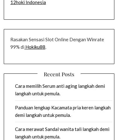
12hoki Indonesia
Rasakan Sensasi Slot Online Dengan Winrate
99% di
Hokiku88
.
Recent Posts
Cara memilih Serum anti aging langkah demi
langkah untuk pemula.
Panduan lengkap Kacamata pria keren langkah
demi langkah untuk pemula.
Cara merawat Sandal wanita tali langkah demi
langkah untuk pemula.