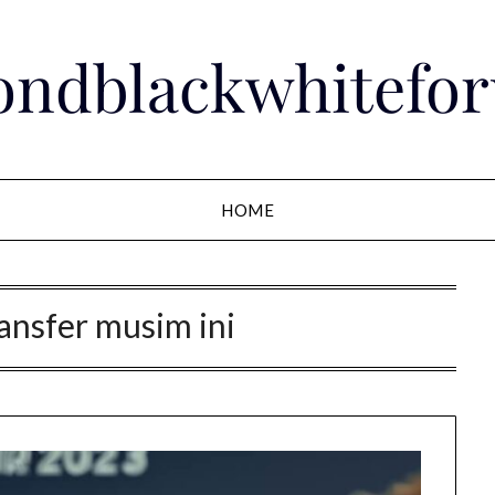
ondblackwhitefo
HOME
ransfer musim ini