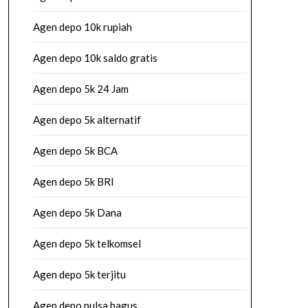
Agen depo 10k rupiah
Agen depo 10k saldo gratis
Agen depo 5k 24 Jam
Agen depo 5k alternatif
Agen depo 5k BCA
Agen depo 5k BRI
Agen depo 5k Dana
Agen depo 5k telkomsel
Agen depo 5k terjitu
Agen depo pulsa bagus