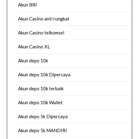
Akun BRI
Akun Casino anti rungkat
Akun Casino telkomsel
Akun Casino XL
Akun depo 10k
Akun depo 10k Dipercaya
Akun depo 10k terbaik
Akun depo 10k Wallet
Akun depo 5k Dipercaya
Akun depo 5k MANDIRI