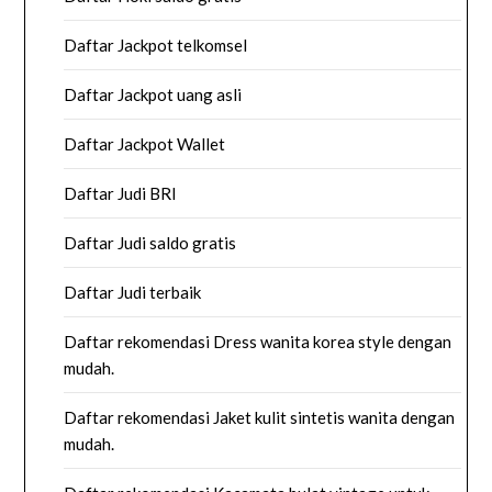
Daftar Jackpot telkomsel
Daftar Jackpot uang asli
Daftar Jackpot Wallet
Daftar Judi BRI
Daftar Judi saldo gratis
Daftar Judi terbaik
Daftar rekomendasi Dress wanita korea style dengan
mudah.
Daftar rekomendasi Jaket kulit sintetis wanita dengan
mudah.