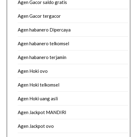
Agen Gacor saldo gratis
Agen Gacor tergacor
Agen habanero Dipercaya
Agen habanero telkomsel
Agen habanero terjamin
Agen Hoki ovo
Agen Hoki telkomsel
Agen Hoki uang asli
Agen Jackpot MANDIRI
Agen Jackpot ovo