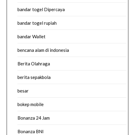
bandar togel Dipercaya
bandar togel rupiah
bandar Wallet
bencana alam di indonesia
Berita Olahraga
berita sepakbola
besar
bokep mobile
Bonanza 24 Jam
Bonanza BNI