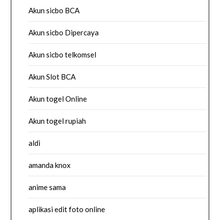
Akun sicbo BCA
Akun sicbo Dipercaya
Akun sicbo telkomsel
Akun Slot BCA
Akun togel Online
Akun togel rupiah
aldi
amanda knox
anime sama
aplikasi edit foto online