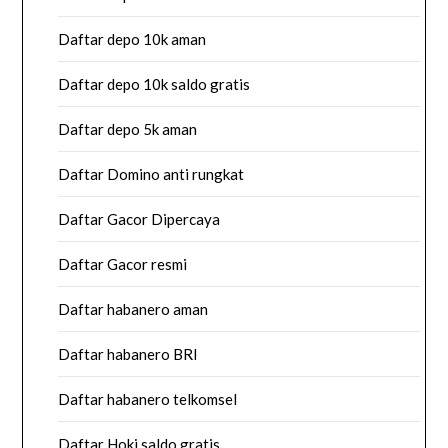
Daftar depo 10k aman
Daftar depo 10k saldo gratis
Daftar depo 5k aman
Daftar Domino anti rungkat
Daftar Gacor Dipercaya
Daftar Gacor resmi
Daftar habanero aman
Daftar habanero BRI
Daftar habanero telkomsel
Daftar Hoki saldo gratis