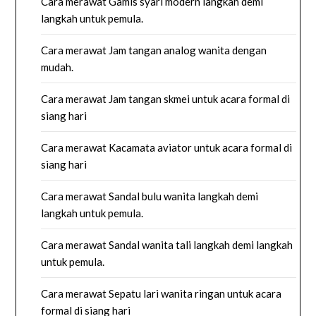
Cara merawat Gamis syari modern langkah demi
langkah untuk pemula.
Cara merawat Jam tangan analog wanita dengan
mudah.
Cara merawat Jam tangan skmei untuk acara formal di
siang hari
Cara merawat Kacamata aviator untuk acara formal di
siang hari
Cara merawat Sandal bulu wanita langkah demi
langkah untuk pemula.
Cara merawat Sandal wanita tali langkah demi langkah
untuk pemula.
Cara merawat Sepatu lari wanita ringan untuk acara
formal di siang hari