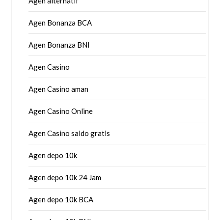
Agen alternatif
Agen Bonanza BCA
Agen Bonanza BNI
Agen Casino
Agen Casino aman
Agen Casino Online
Agen Casino saldo gratis
Agen depo 10k
Agen depo 10k 24 Jam
Agen depo 10k BCA