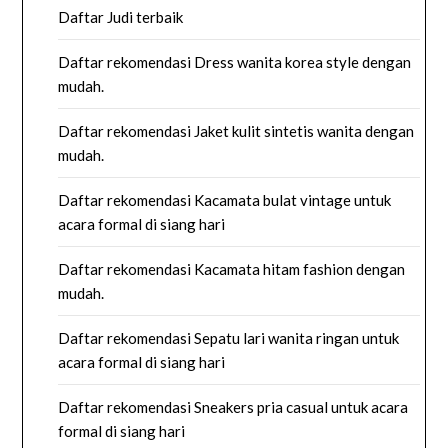
Daftar Judi terbaik
Daftar rekomendasi Dress wanita korea style dengan
mudah.
Daftar rekomendasi Jaket kulit sintetis wanita dengan
mudah.
Daftar rekomendasi Kacamata bulat vintage untuk
acara formal di siang hari
Daftar rekomendasi Kacamata hitam fashion dengan
mudah.
Daftar rekomendasi Sepatu lari wanita ringan untuk
acara formal di siang hari
Daftar rekomendasi Sneakers pria casual untuk acara
formal di siang hari