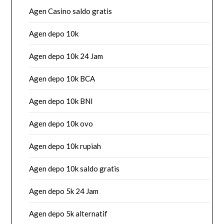
Agen Casino saldo gratis
Agen depo 10k
Agen depo 10k 24 Jam
Agen depo 10k BCA
Agen depo 10k BNI
Agen depo 10k ovo
Agen depo 10k rupiah
Agen depo 10k saldo gratis
Agen depo 5k 24 Jam
Agen depo 5k alternatif