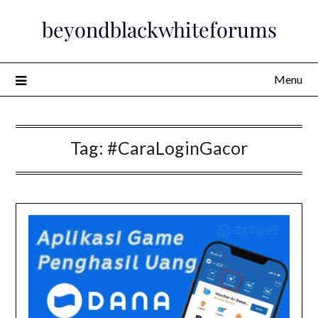
Skip
beyondblackwhiteforums
to
content
Menu
Tag:
#CaraLoginGacor