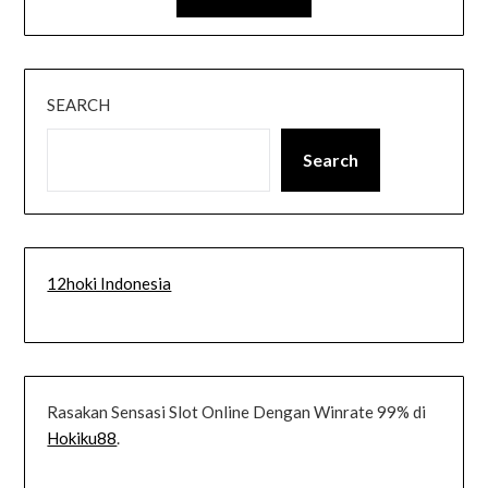
SEARCH
Search
12hoki Indonesia
Rasakan Sensasi Slot Online Dengan Winrate 99% di
Hokiku88
.