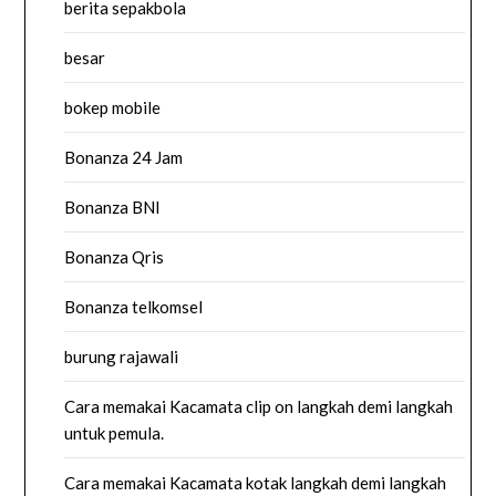
berita sepakbola
besar
bokep mobile
Bonanza 24 Jam
Bonanza BNI
Bonanza Qris
Bonanza telkomsel
burung rajawali
Cara memakai Kacamata clip on langkah demi langkah
untuk pemula.
Cara memakai Kacamata kotak langkah demi langkah