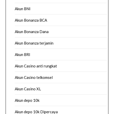
Akun BNI
Akun Bonanza BCA
Akun Bonanza Dana
Akun Bonanza terjamin
Akun BRI
Akun Casino anti rungkat
Akun Casino telkomsel
Akun Casino XL
Akun depo 10k
Akun depo 10k Dipercaya