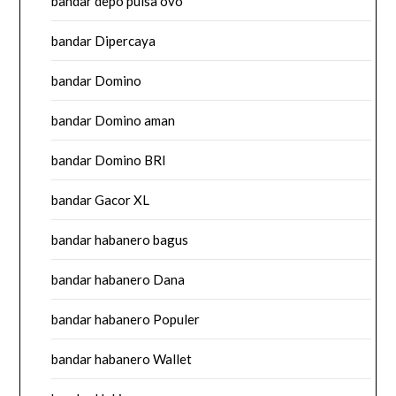
bandar depo pulsa ovo
bandar Dipercaya
bandar Domino
bandar Domino aman
bandar Domino BRI
bandar Gacor XL
bandar habanero bagus
bandar habanero Dana
bandar habanero Populer
bandar habanero Wallet