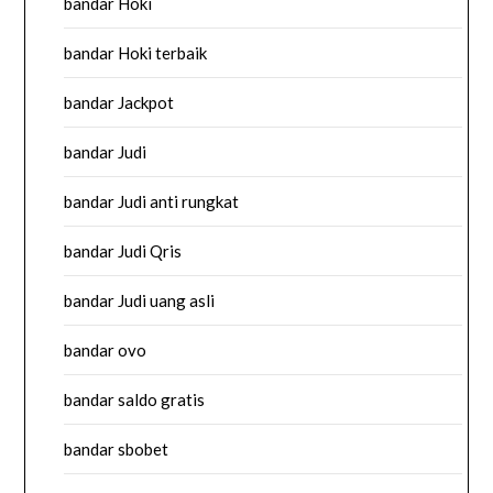
bandar Hoki
bandar Hoki terbaik
bandar Jackpot
bandar Judi
bandar Judi anti rungkat
bandar Judi Qris
bandar Judi uang asli
bandar ovo
bandar saldo gratis
bandar sbobet