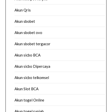
Akun Qris
Akun sbobet
Akun sbobet ovo
Akun sbobet tergacor
Akun sicbo BCA
Akun sicbo Dipercaya
Akun sicbo telkomsel
Akun Slot BCA
Akun togel Online
Akun togel rupiah