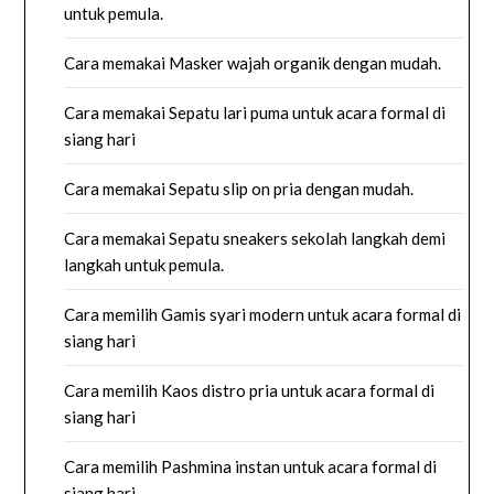
untuk pemula.
Cara memakai Masker wajah organik dengan mudah.
Cara memakai Sepatu lari puma untuk acara formal di
siang hari
Cara memakai Sepatu slip on pria dengan mudah.
Cara memakai Sepatu sneakers sekolah langkah demi
langkah untuk pemula.
Cara memilih Gamis syari modern untuk acara formal di
siang hari
Cara memilih Kaos distro pria untuk acara formal di
siang hari
Cara memilih Pashmina instan untuk acara formal di
siang hari