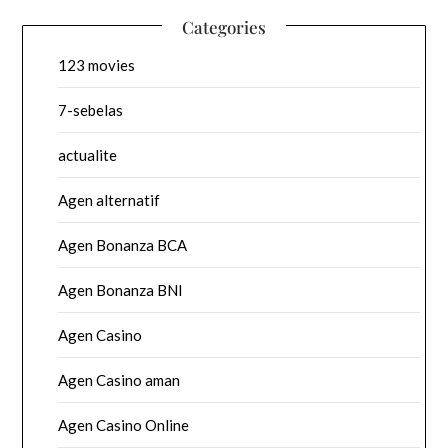
Categories
123 movies
7-sebelas
actualite
Agen alternatif
Agen Bonanza BCA
Agen Bonanza BNI
Agen Casino
Agen Casino aman
Agen Casino Online