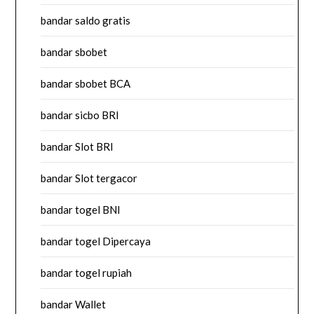
bandar saldo gratis
bandar sbobet
bandar sbobet BCA
bandar sicbo BRI
bandar Slot BRI
bandar Slot tergacor
bandar togel BNI
bandar togel Dipercaya
bandar togel rupiah
bandar Wallet