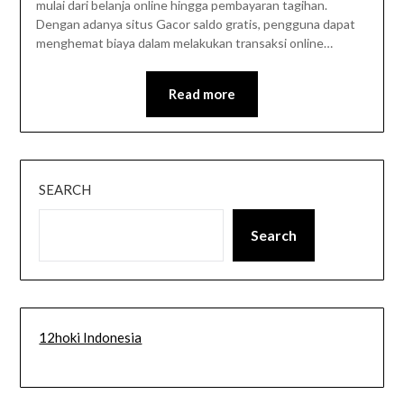
mulai dari belanja online hingga pembayaran tagihan.
Dengan adanya situs Gacor saldo gratis, pengguna dapat
menghemat biaya dalam melakukan transaksi online…
Read more
SEARCH
Search
12hoki Indonesia