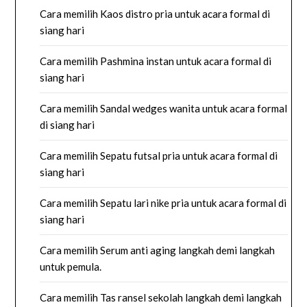
Cara memilih Kaos distro pria untuk acara formal di
siang hari
Cara memilih Pashmina instan untuk acara formal di
siang hari
Cara memilih Sandal wedges wanita untuk acara formal
di siang hari
Cara memilih Sepatu futsal pria untuk acara formal di
siang hari
Cara memilih Sepatu lari nike pria untuk acara formal di
siang hari
Cara memilih Serum anti aging langkah demi langkah
untuk pemula.
Cara memilih Tas ransel sekolah langkah demi langkah