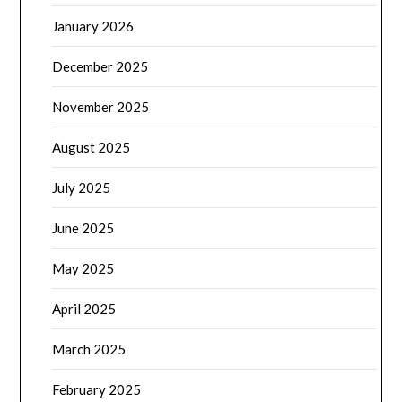
January 2026
December 2025
November 2025
August 2025
July 2025
June 2025
May 2025
April 2025
March 2025
February 2025