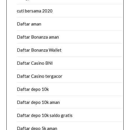
cuti bersama 2020
Daftar aman
Daftar Bonanza aman
Daftar Bonanza Wallet
Daftar Casino BNI
Daftar Casino tergacor
Daftar depo 10k
Daftar depo 10k aman
Daftar depo 10k saldo gratis
Daftar depo 5k aman