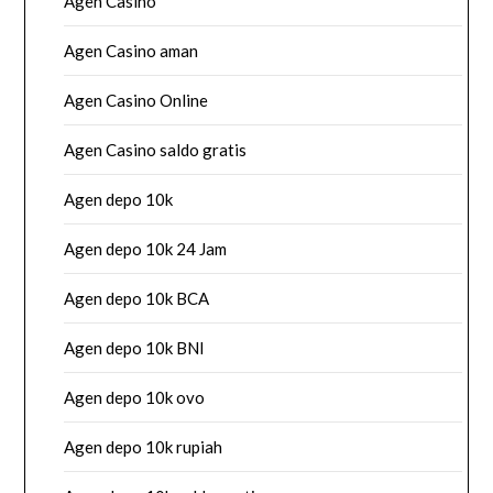
Agen Casino
Agen Casino aman
Agen Casino Online
Agen Casino saldo gratis
Agen depo 10k
Agen depo 10k 24 Jam
Agen depo 10k BCA
Agen depo 10k BNI
Agen depo 10k ovo
Agen depo 10k rupiah