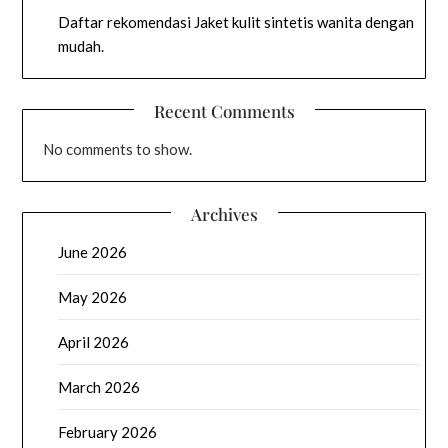
Daftar rekomendasi Jaket kulit sintetis wanita dengan
mudah.
Recent Comments
No comments to show.
Archives
June 2026
May 2026
April 2026
March 2026
February 2026