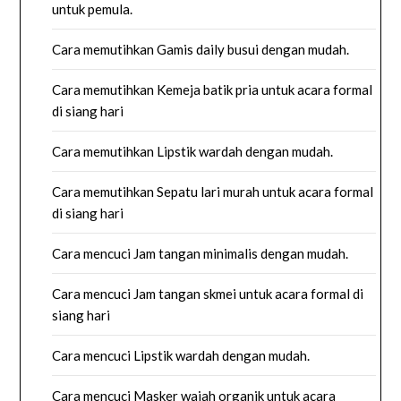
untuk pemula.
Cara memutihkan Gamis daily busui dengan mudah.
Cara memutihkan Kemeja batik pria untuk acara formal
di siang hari
Cara memutihkan Lipstik wardah dengan mudah.
Cara memutihkan Sepatu lari murah untuk acara formal
di siang hari
Cara mencuci Jam tangan minimalis dengan mudah.
Cara mencuci Jam tangan skmei untuk acara formal di
siang hari
Cara mencuci Lipstik wardah dengan mudah.
Cara mencuci Masker wajah organik untuk acara