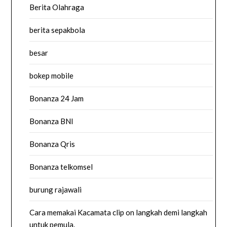
Berita Olahraga
berita sepakbola
besar
bokep mobile
Bonanza 24 Jam
Bonanza BNI
Bonanza Qris
Bonanza telkomsel
burung rajawali
Cara memakai Kacamata clip on langkah demi langkah
untuk pemula.