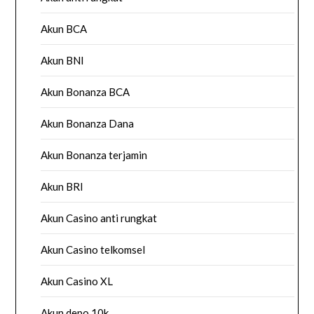
Akun BCA
Akun BNI
Akun Bonanza BCA
Akun Bonanza Dana
Akun Bonanza terjamin
Akun BRI
Akun Casino anti rungkat
Akun Casino telkomsel
Akun Casino XL
Akun depo 10k