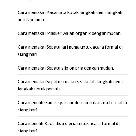
Cara memakai Kacamata kotak langkah demi langkah
untuk pemula.
Cara memakai Masker wajah organik dengan mudah.
Cara memakai Sepatu lari puma untuk acara formal di
siang hari
Cara memakai Sepatu slip on pria dengan mudah.
Cara memakai Sepatu sneakers sekolah langkah demi
langkah untuk pemula.
Cara memilih Gamis syari modern untuk acara formal di
siang hari
Cara memilih Kaos distro pria untuk acara formal di
siang hari