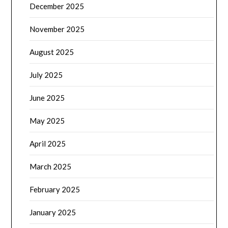
December 2025
November 2025
August 2025
July 2025
June 2025
May 2025
April 2025
March 2025
February 2025
January 2025