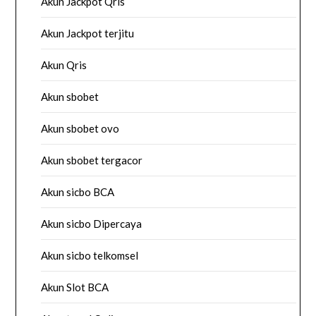
Akun Jackpot Qris
Akun Jackpot terjitu
Akun Qris
Akun sbobet
Akun sbobet ovo
Akun sbobet tergacor
Akun sicbo BCA
Akun sicbo Dipercaya
Akun sicbo telkomsel
Akun Slot BCA