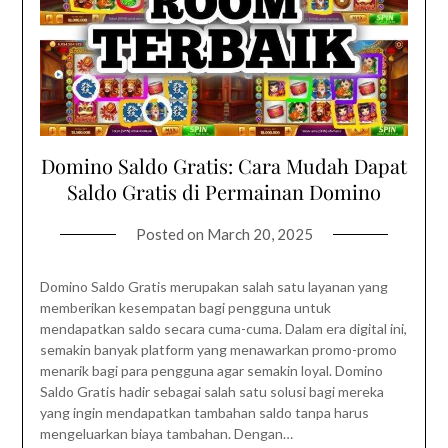
Domino Saldo Gratis: Cara Mudah Dapat
Saldo Gratis di Permainan Domino
Posted on
March 20, 2025
Domino Saldo Gratis merupakan salah satu layanan yang
memberikan kesempatan bagi pengguna untuk
mendapatkan saldo secara cuma-cuma. Dalam era digital ini,
semakin banyak platform yang menawarkan promo-promo
menarik bagi para pengguna agar semakin loyal. Domino
Saldo Gratis hadir sebagai salah satu solusi bagi mereka
yang ingin mendapatkan tambahan saldo tanpa harus
mengeluarkan biaya tambahan. Dengan…