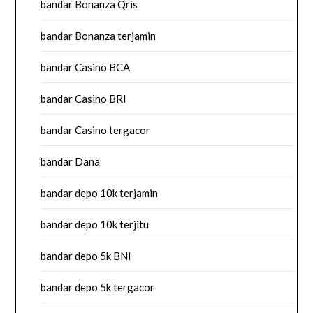
bandar Bonanza Qris
bandar Bonanza terjamin
bandar Casino BCA
bandar Casino BRI
bandar Casino tergacor
bandar Dana
bandar depo 10k terjamin
bandar depo 10k terjitu
bandar depo 5k BNI
bandar depo 5k tergacor