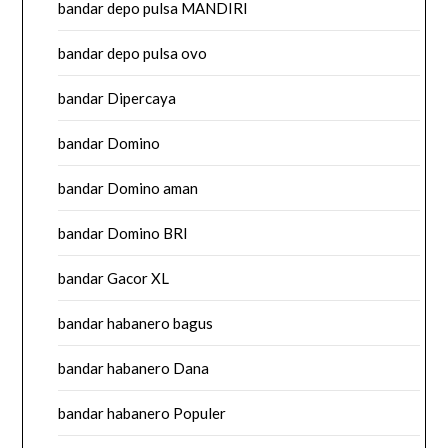
bandar depo pulsa MANDIRI
bandar depo pulsa ovo
bandar Dipercaya
bandar Domino
bandar Domino aman
bandar Domino BRI
bandar Gacor XL
bandar habanero bagus
bandar habanero Dana
bandar habanero Populer