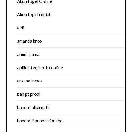
Akun togel Online
Akun togel rupiah
aldi
amanda knox
anime sama
aplikasi edit foto online
arsenal news
ban pt prodi
bandar alternatif
bandar Bonanza Online