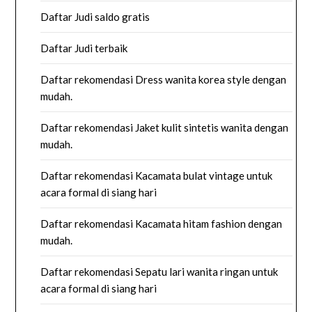
Daftar Judi saldo gratis
Daftar Judi terbaik
Daftar rekomendasi Dress wanita korea style dengan
mudah.
Daftar rekomendasi Jaket kulit sintetis wanita dengan
mudah.
Daftar rekomendasi Kacamata bulat vintage untuk
acara formal di siang hari
Daftar rekomendasi Kacamata hitam fashion dengan
mudah.
Daftar rekomendasi Sepatu lari wanita ringan untuk
acara formal di siang hari