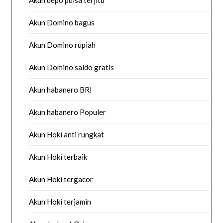
Akun depo pulsa terjitu
Akun Domino bagus
Akun Domino rupiah
Akun Domino saldo gratis
Akun habanero BRI
Akun habanero Populer
Akun Hoki anti rungkat
Akun Hoki terbaik
Akun Hoki tergacor
Akun Hoki terjamin