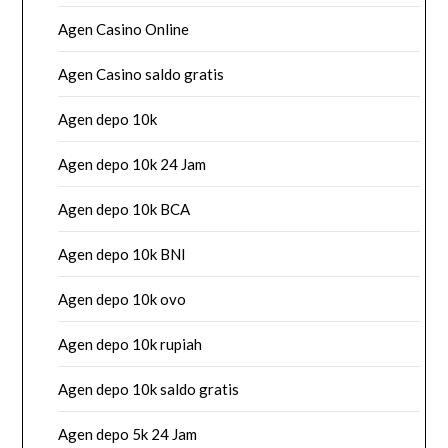
Agen Casino Online
Agen Casino saldo gratis
Agen depo 10k
Agen depo 10k 24 Jam
Agen depo 10k BCA
Agen depo 10k BNI
Agen depo 10k ovo
Agen depo 10k rupiah
Agen depo 10k saldo gratis
Agen depo 5k 24 Jam