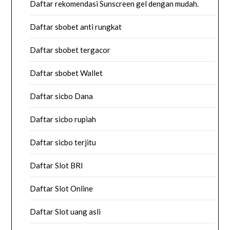
Daftar rekomendasi Sunscreen gel dengan mudah.
Daftar sbobet anti rungkat
Daftar sbobet tergacor
Daftar sbobet Wallet
Daftar sicbo Dana
Daftar sicbo rupiah
Daftar sicbo terjitu
Daftar Slot BRI
Daftar Slot Online
Daftar Slot uang asli