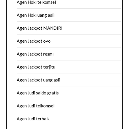
Agen Hoki telkomsel
Agen Hoki uang asli
Agen Jackpot MANDIRI
Agen Jackpot ovo
Agen Jackpot resmi
Agen Jackpot terjitu
Agen Jackpot uang asli
Agen Judi saldo gratis
Agen Judi telkomsel
Agen Judi terbaik