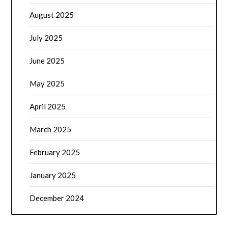
August 2025
July 2025
June 2025
May 2025
April 2025
March 2025
February 2025
January 2025
December 2024