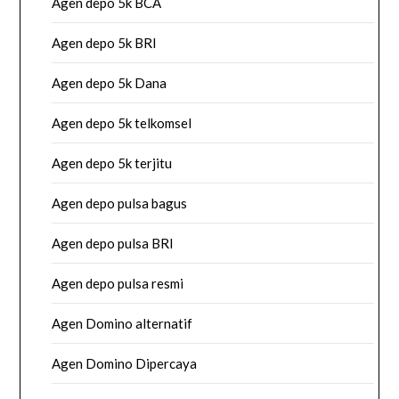
Agen depo 5k BCA
Agen depo 5k BRI
Agen depo 5k Dana
Agen depo 5k telkomsel
Agen depo 5k terjitu
Agen depo pulsa bagus
Agen depo pulsa BRI
Agen depo pulsa resmi
Agen Domino alternatif
Agen Domino Dipercaya