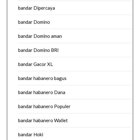
bandar Dipercaya
bandar Domino
bandar Domino aman
bandar Domino BRI
bandar Gacor XL
bandar habanero bagus
bandar habanero Dana
bandar habanero Populer
bandar habanero Wallet
bandar Hoki