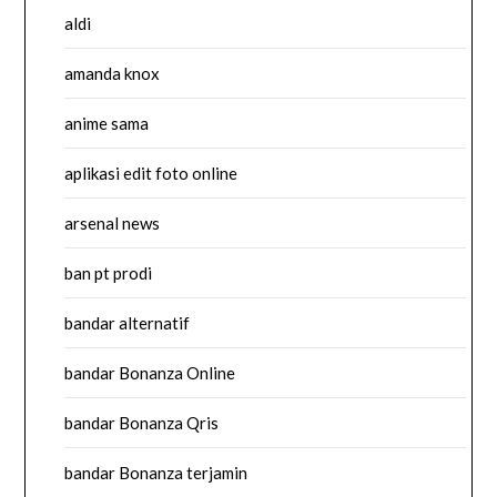
aldi
amanda knox
anime sama
aplikasi edit foto online
arsenal news
ban pt prodi
bandar alternatif
bandar Bonanza Online
bandar Bonanza Qris
bandar Bonanza terjamin