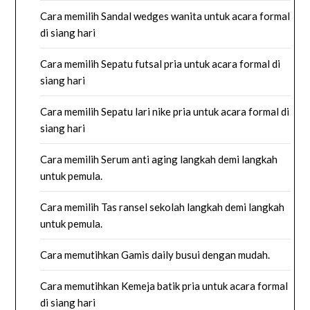
Cara memilih Sandal wedges wanita untuk acara formal
di siang hari
Cara memilih Sepatu futsal pria untuk acara formal di
siang hari
Cara memilih Sepatu lari nike pria untuk acara formal di
siang hari
Cara memilih Serum anti aging langkah demi langkah
untuk pemula.
Cara memilih Tas ransel sekolah langkah demi langkah
untuk pemula.
Cara memutihkan Gamis daily busui dengan mudah.
Cara memutihkan Kemeja batik pria untuk acara formal
di siang hari