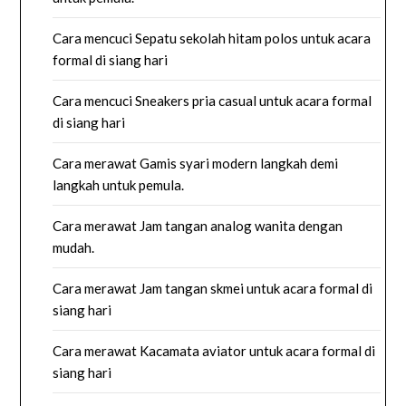
Cara mencuci Sepatu sekolah hitam polos untuk acara
formal di siang hari
Cara mencuci Sneakers pria casual untuk acara formal
di siang hari
Cara merawat Gamis syari modern langkah demi
langkah untuk pemula.
Cara merawat Jam tangan analog wanita dengan
mudah.
Cara merawat Jam tangan skmei untuk acara formal di
siang hari
Cara merawat Kacamata aviator untuk acara formal di
siang hari