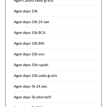
Agen Casino saldo gratis
Agen depo 10k
Agen depo 10k 24 Jam
Agen depo 10k BCA
Agen depo 10k BNI
Agen depo 10k ovo
Agen depo 10k rupiah
Agen depo 10k saldo gratis
Agen depo 5k 24 Jam
Agen depo 5k alternatif