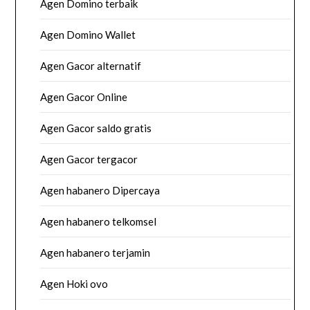
Agen Domino terbaik
Agen Domino Wallet
Agen Gacor alternatif
Agen Gacor Online
Agen Gacor saldo gratis
Agen Gacor tergacor
Agen habanero Dipercaya
Agen habanero telkomsel
Agen habanero terjamin
Agen Hoki ovo