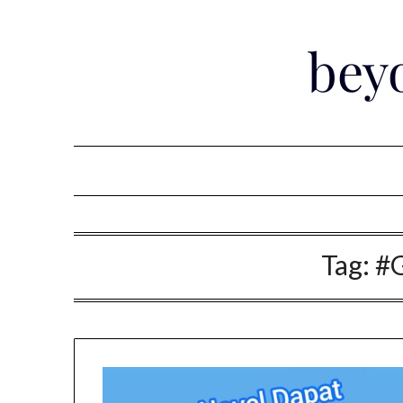
Skip
to
bey
content
Tag:
#G