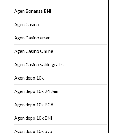
Agen Bonanza BNI
Agen Casino
Agen Casino aman
Agen Casino Online
Agen Casino saldo gratis
Agen depo 10k
Agen depo 10k 24 Jam
Agen depo 10k BCA
Agen depo 10k BNI
Agen depo 10k ovo