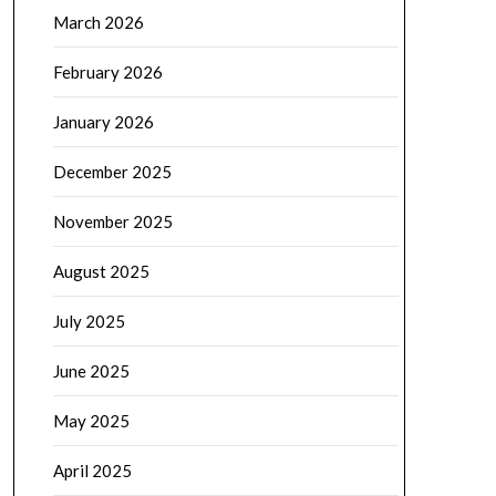
March 2026
February 2026
January 2026
December 2025
November 2025
August 2025
July 2025
June 2025
May 2025
April 2025