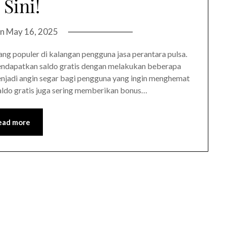
 Sini!
on
May 16, 2025
ang populer di kalangan pengguna jasa perantara pulsa.
endapatkan saldo gratis dengan melakukan beberapa
 menjadi angin segar bagi pengguna yang ingin menghemat
aldo gratis juga sering memberikan bonus…
ead more