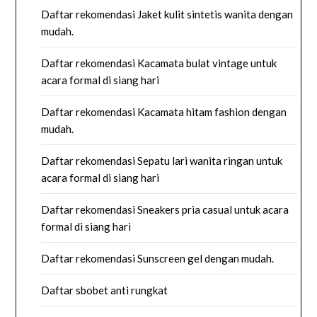
Daftar rekomendasi Jaket kulit sintetis wanita dengan
mudah.
Daftar rekomendasi Kacamata bulat vintage untuk
acara formal di siang hari
Daftar rekomendasi Kacamata hitam fashion dengan
mudah.
Daftar rekomendasi Sepatu lari wanita ringan untuk
acara formal di siang hari
Daftar rekomendasi Sneakers pria casual untuk acara
formal di siang hari
Daftar rekomendasi Sunscreen gel dengan mudah.
Daftar sbobet anti rungkat