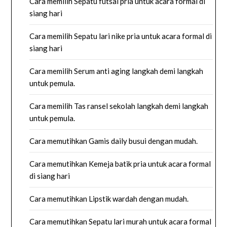
Cara memilih Sepatu futsal pria untuk acara formal di
siang hari
Cara memilih Sepatu lari nike pria untuk acara formal di
siang hari
Cara memilih Serum anti aging langkah demi langkah
untuk pemula.
Cara memilih Tas ransel sekolah langkah demi langkah
untuk pemula.
Cara memutihkan Gamis daily busui dengan mudah.
Cara memutihkan Kemeja batik pria untuk acara formal
di siang hari
Cara memutihkan Lipstik wardah dengan mudah.
Cara memutihkan Sepatu lari murah untuk acara formal