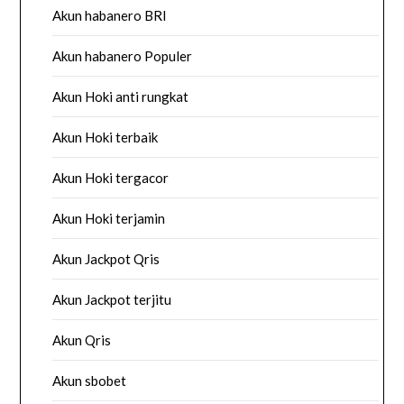
Akun habanero BRI
Akun habanero Populer
Akun Hoki anti rungkat
Akun Hoki terbaik
Akun Hoki tergacor
Akun Hoki terjamin
Akun Jackpot Qris
Akun Jackpot terjitu
Akun Qris
Akun sbobet