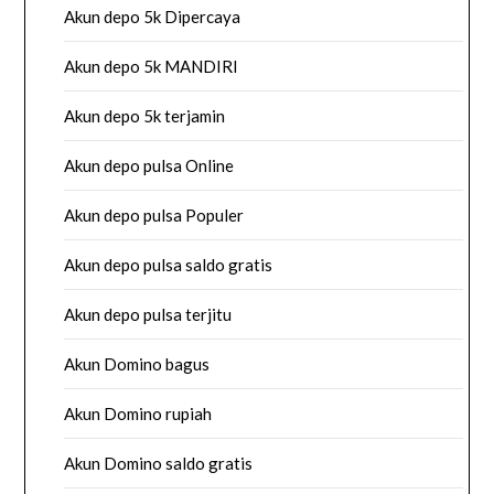
Akun depo 5k Dipercaya
Akun depo 5k MANDIRI
Akun depo 5k terjamin
Akun depo pulsa Online
Akun depo pulsa Populer
Akun depo pulsa saldo gratis
Akun depo pulsa terjitu
Akun Domino bagus
Akun Domino rupiah
Akun Domino saldo gratis