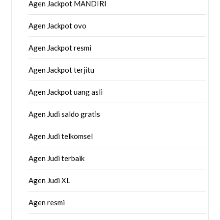
Agen Jackpot MANDIRI
Agen Jackpot ovo
Agen Jackpot resmi
Agen Jackpot terjitu
Agen Jackpot uang asli
Agen Judi saldo gratis
Agen Judi telkomsel
Agen Judi terbaik
Agen Judi XL
Agen resmi