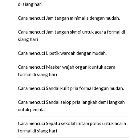
di siang hari
Cara mencuci Jam tangan minimalis dengan mudah.
Cara mencuci Jam tangan skmei untuk acara formal di
siang hari
Cara mencuci Lipstik wardah dengan mudah.
Cara mencuci Masker wajah organik untuk acara
formal di siang hari
Cara mencuci Sandal kulit pria formal dengan mudah.
Cara mencuci Sandal selop pria langkah demi langkah
untuk pemula.
Cara mencuci Sepatu sekolah hitam polos untuk acara
formal di siang hari