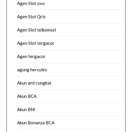
Agen Slot ovo
Agen Slot Qris
Agen Slot telkomsel
Agen Slot tergacor
Agen tergacor
agung hercules
Akun anti rungkat
Akun BCA
Akun BNI
Akun Bonanza BCA