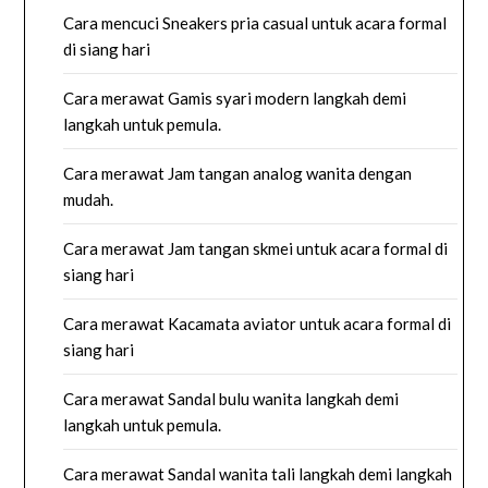
Cara mencuci Sneakers pria casual untuk acara formal
di siang hari
Cara merawat Gamis syari modern langkah demi
langkah untuk pemula.
Cara merawat Jam tangan analog wanita dengan
mudah.
Cara merawat Jam tangan skmei untuk acara formal di
siang hari
Cara merawat Kacamata aviator untuk acara formal di
siang hari
Cara merawat Sandal bulu wanita langkah demi
langkah untuk pemula.
Cara merawat Sandal wanita tali langkah demi langkah