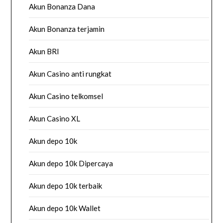
Akun Bonanza Dana
Akun Bonanza terjamin
Akun BRI
Akun Casino anti rungkat
Akun Casino telkomsel
Akun Casino XL
Akun depo 10k
Akun depo 10k Dipercaya
Akun depo 10k terbaik
Akun depo 10k Wallet