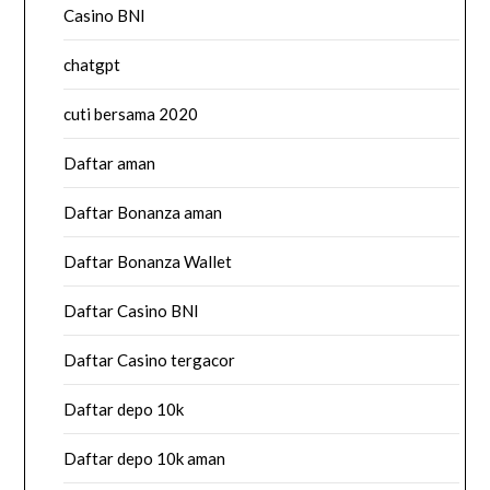
Casino BNI
chatgpt
cuti bersama 2020
Daftar aman
Daftar Bonanza aman
Daftar Bonanza Wallet
Daftar Casino BNI
Daftar Casino tergacor
Daftar depo 10k
Daftar depo 10k aman