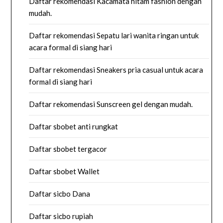
Daftar rekomendasi Kacamata hitam fashion dengan
mudah.
Daftar rekomendasi Sepatu lari wanita ringan untuk
acara formal di siang hari
Daftar rekomendasi Sneakers pria casual untuk acara
formal di siang hari
Daftar rekomendasi Sunscreen gel dengan mudah.
Daftar sbobet anti rungkat
Daftar sbobet tergacor
Daftar sbobet Wallet
Daftar sicbo Dana
Daftar sicbo rupiah