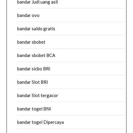
bandar Judi uang asli
bandar ovo
bandar saldo gratis
bandar sbobet
bandar sbobet BCA
bandar sicbo BRI
bandar Slot BRI
bandar Slot tergacor
bandar togel BNI
bandar togel Dipercaya