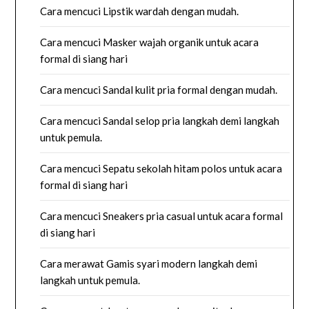
Cara mencuci Lipstik wardah dengan mudah.
Cara mencuci Masker wajah organik untuk acara
formal di siang hari
Cara mencuci Sandal kulit pria formal dengan mudah.
Cara mencuci Sandal selop pria langkah demi langkah
untuk pemula.
Cara mencuci Sepatu sekolah hitam polos untuk acara
formal di siang hari
Cara mencuci Sneakers pria casual untuk acara formal
di siang hari
Cara merawat Gamis syari modern langkah demi
langkah untuk pemula.