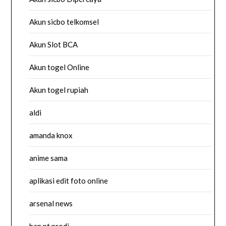
Akun sicbo telkomsel
Akun Slot BCA
Akun togel Online
Akun togel rupiah
aldi
amanda knox
anime sama
aplikasi edit foto online
arsenal news