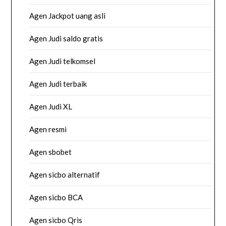
Agen Jackpot uang asli
Agen Judi saldo gratis
Agen Judi telkomsel
Agen Judi terbaik
Agen Judi XL
Agen resmi
Agen sbobet
Agen sicbo alternatif
Agen sicbo BCA
Agen sicbo Qris