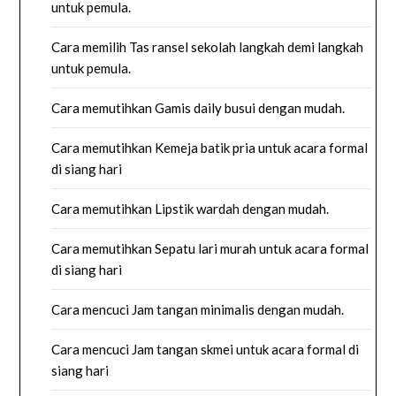
untuk pemula.
Cara memilih Tas ransel sekolah langkah demi langkah
untuk pemula.
Cara memutihkan Gamis daily busui dengan mudah.
Cara memutihkan Kemeja batik pria untuk acara formal
di siang hari
Cara memutihkan Lipstik wardah dengan mudah.
Cara memutihkan Sepatu lari murah untuk acara formal
di siang hari
Cara mencuci Jam tangan minimalis dengan mudah.
Cara mencuci Jam tangan skmei untuk acara formal di
siang hari