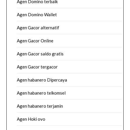
Agen Domino terbaik
Agen Domino Wallet
Agen Gacor alternatif
Agen Gacor Online
Agen Gacor saldo gratis
Agen Gacor tergacor
Agen habanero Dipercaya
Agen habanero telkomsel
Agen habanero terjamin
Agen Hoki ovo