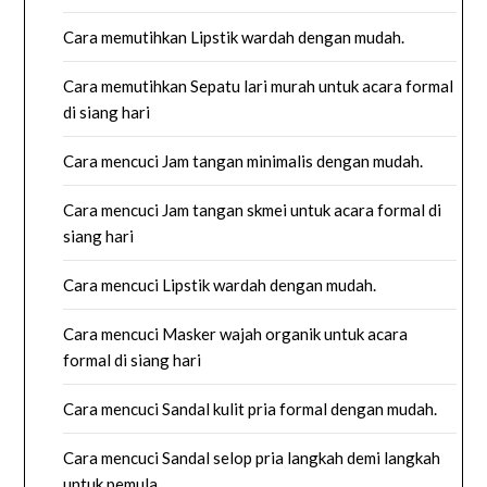
Cara memutihkan Lipstik wardah dengan mudah.
Cara memutihkan Sepatu lari murah untuk acara formal
di siang hari
Cara mencuci Jam tangan minimalis dengan mudah.
Cara mencuci Jam tangan skmei untuk acara formal di
siang hari
Cara mencuci Lipstik wardah dengan mudah.
Cara mencuci Masker wajah organik untuk acara
formal di siang hari
Cara mencuci Sandal kulit pria formal dengan mudah.
Cara mencuci Sandal selop pria langkah demi langkah
untuk pemula.