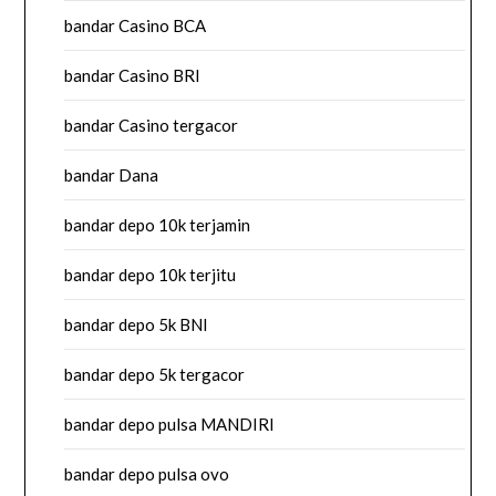
bandar Casino BCA
bandar Casino BRI
bandar Casino tergacor
bandar Dana
bandar depo 10k terjamin
bandar depo 10k terjitu
bandar depo 5k BNI
bandar depo 5k tergacor
bandar depo pulsa MANDIRI
bandar depo pulsa ovo