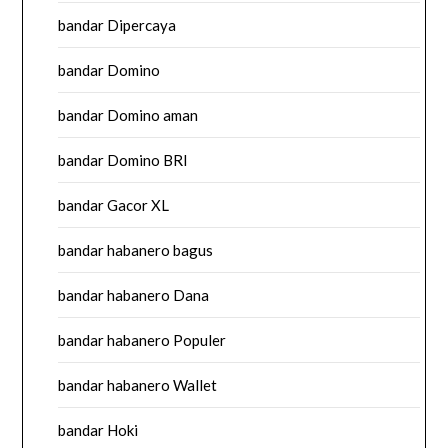
bandar Dipercaya
bandar Domino
bandar Domino aman
bandar Domino BRI
bandar Gacor XL
bandar habanero bagus
bandar habanero Dana
bandar habanero Populer
bandar habanero Wallet
bandar Hoki