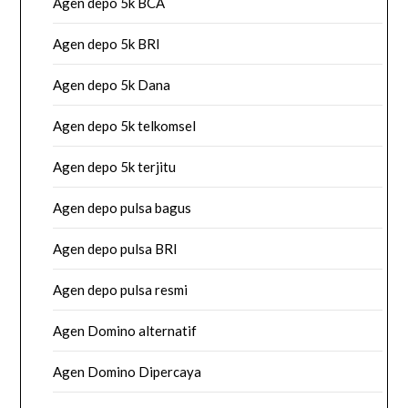
Agen depo 5k BCA
Agen depo 5k BRI
Agen depo 5k Dana
Agen depo 5k telkomsel
Agen depo 5k terjitu
Agen depo pulsa bagus
Agen depo pulsa BRI
Agen depo pulsa resmi
Agen Domino alternatif
Agen Domino Dipercaya