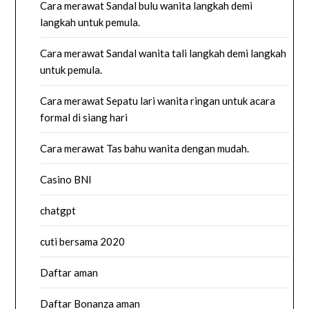
Cara merawat Sandal bulu wanita langkah demi
langkah untuk pemula.
Cara merawat Sandal wanita tali langkah demi langkah
untuk pemula.
Cara merawat Sepatu lari wanita ringan untuk acara
formal di siang hari
Cara merawat Tas bahu wanita dengan mudah.
Casino BNI
chatgpt
cuti bersama 2020
Daftar aman
Daftar Bonanza aman