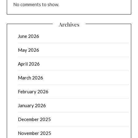
No comments to show.
Archives
June 2026
May 2026
April 2026
March 2026
February 2026
January 2026
December 2025
November 2025