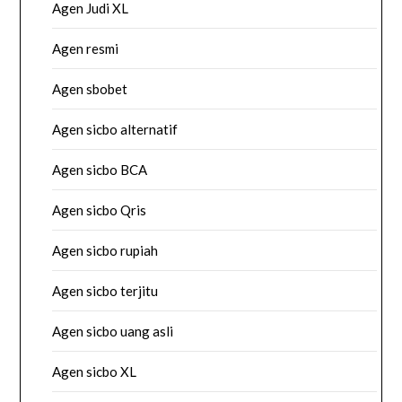
Agen Judi XL
Agen resmi
Agen sbobet
Agen sicbo alternatif
Agen sicbo BCA
Agen sicbo Qris
Agen sicbo rupiah
Agen sicbo terjitu
Agen sicbo uang asli
Agen sicbo XL