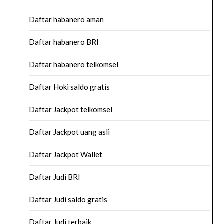
Daftar habanero aman
Daftar habanero BRI
Daftar habanero telkomsel
Daftar Hoki saldo gratis
Daftar Jackpot telkomsel
Daftar Jackpot uang asli
Daftar Jackpot Wallet
Daftar Judi BRI
Daftar Judi saldo gratis
Daftar Judi terbaik