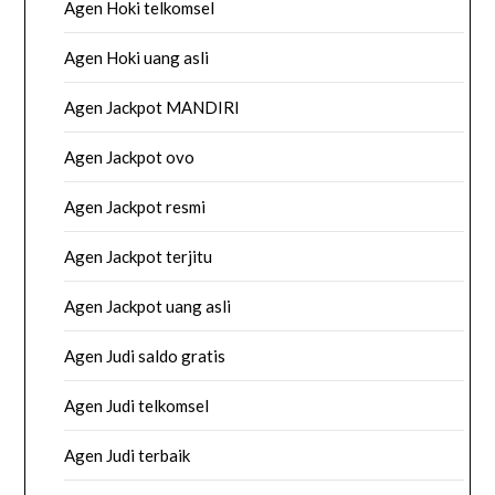
Agen Hoki telkomsel
Agen Hoki uang asli
Agen Jackpot MANDIRI
Agen Jackpot ovo
Agen Jackpot resmi
Agen Jackpot terjitu
Agen Jackpot uang asli
Agen Judi saldo gratis
Agen Judi telkomsel
Agen Judi terbaik