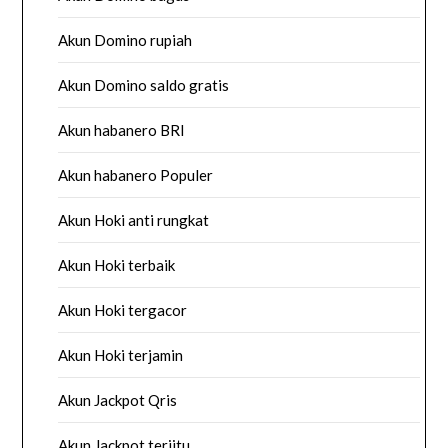
Akun Domino rupiah
Akun Domino saldo gratis
Akun habanero BRI
Akun habanero Populer
Akun Hoki anti rungkat
Akun Hoki terbaik
Akun Hoki tergacor
Akun Hoki terjamin
Akun Jackpot Qris
Akun Jackpot terjitu