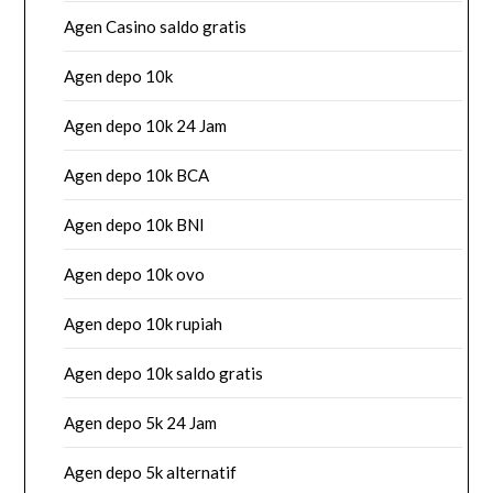
Agen Casino saldo gratis
Agen depo 10k
Agen depo 10k 24 Jam
Agen depo 10k BCA
Agen depo 10k BNI
Agen depo 10k ovo
Agen depo 10k rupiah
Agen depo 10k saldo gratis
Agen depo 5k 24 Jam
Agen depo 5k alternatif