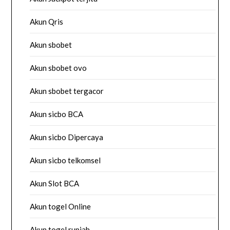
Akun Qris
Akun sbobet
Akun sbobet ovo
Akun sbobet tergacor
Akun sicbo BCA
Akun sicbo Dipercaya
Akun sicbo telkomsel
Akun Slot BCA
Akun togel Online
Akun togel rupiah