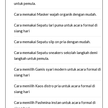
untuk pemula.
Cara memakai Masker wajah organik dengan mudah.
Cara memakai Sepatu lari puma untuk acara formal di
siang hari
Cara memakai Sepatu slip on pria dengan mudah.
Cara memakai Sepatu sneakers sekolah langkah demi
langkah untuk pemula.
Cara memilih Gamis syari modern untuk acara formal di
siang hari
Cara memilih Kaos distro pria untuk acara formal di
siang hari
Cara memilih Pashmina instan untuk acara formal di