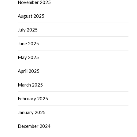
November 2025
August 2025
July 2025
June 2025
May 2025
April 2025
March 2025
February 2025
January 2025
December 2024