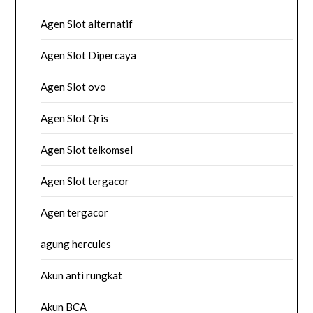
Agen Slot alternatif
Agen Slot Dipercaya
Agen Slot ovo
Agen Slot Qris
Agen Slot telkomsel
Agen Slot tergacor
Agen tergacor
agung hercules
Akun anti rungkat
Akun BCA