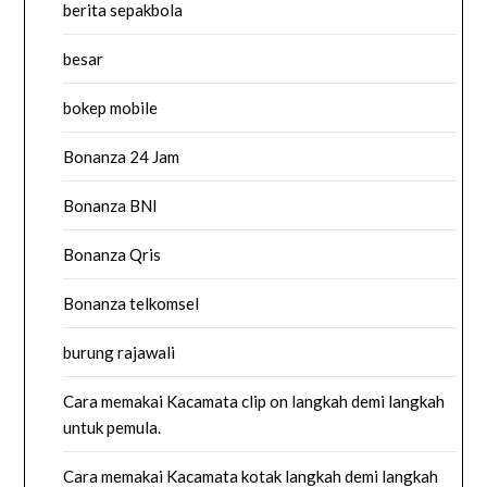
berita sepakbola
besar
bokep mobile
Bonanza 24 Jam
Bonanza BNI
Bonanza Qris
Bonanza telkomsel
burung rajawali
Cara memakai Kacamata clip on langkah demi langkah
untuk pemula.
Cara memakai Kacamata kotak langkah demi langkah