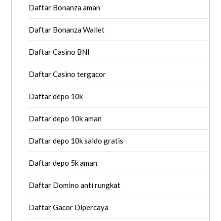
Daftar Bonanza aman
Daftar Bonanza Wallet
Daftar Casino BNI
Daftar Casino tergacor
Daftar depo 10k
Daftar depo 10k aman
Daftar depo 10k saldo gratis
Daftar depo 5k aman
Daftar Domino anti rungkat
Daftar Gacor Dipercaya