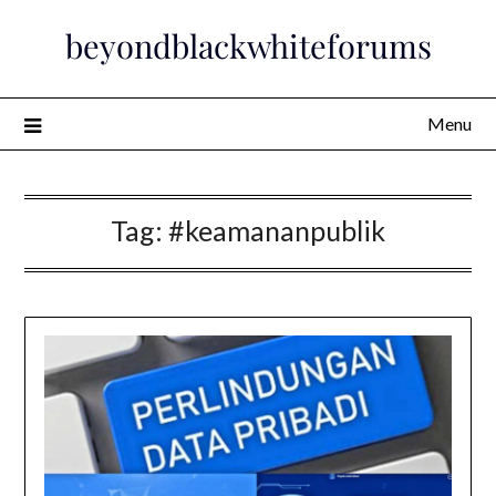
Skip
beyondblackwhiteforums
to
content
Menu
Tag:
#keamananpublik