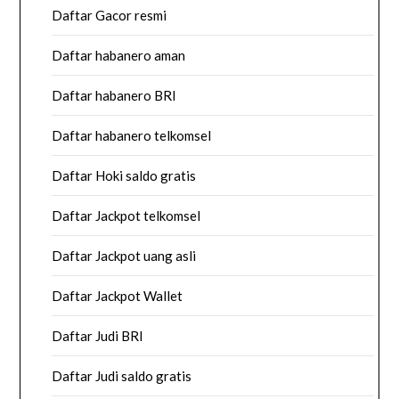
Daftar Gacor resmi
Daftar habanero aman
Daftar habanero BRI
Daftar habanero telkomsel
Daftar Hoki saldo gratis
Daftar Jackpot telkomsel
Daftar Jackpot uang asli
Daftar Jackpot Wallet
Daftar Judi BRI
Daftar Judi saldo gratis