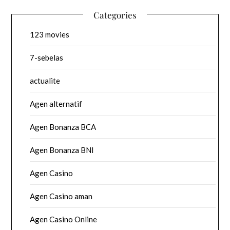
Categories
123 movies
7-sebelas
actualite
Agen alternatif
Agen Bonanza BCA
Agen Bonanza BNI
Agen Casino
Agen Casino aman
Agen Casino Online