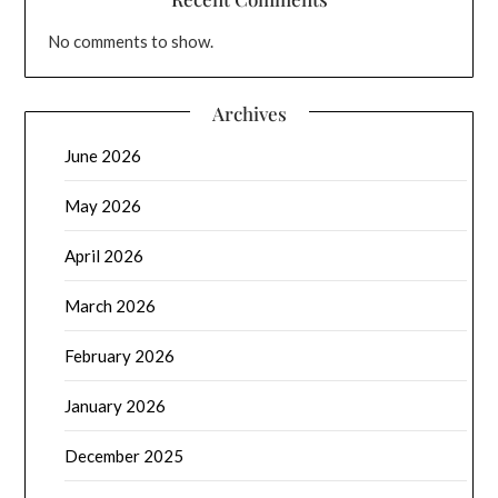
No comments to show.
Archives
June 2026
May 2026
April 2026
March 2026
February 2026
January 2026
December 2025