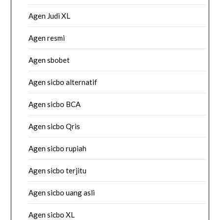
Agen Judi XL
Agen resmi
Agen sbobet
Agen sicbo alternatif
Agen sicbo BCA
Agen sicbo Qris
Agen sicbo rupiah
Agen sicbo terjitu
Agen sicbo uang asli
Agen sicbo XL