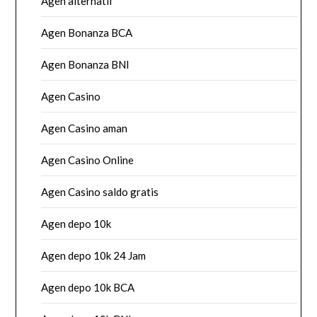
Agen alternatif
Agen Bonanza BCA
Agen Bonanza BNI
Agen Casino
Agen Casino aman
Agen Casino Online
Agen Casino saldo gratis
Agen depo 10k
Agen depo 10k 24 Jam
Agen depo 10k BCA