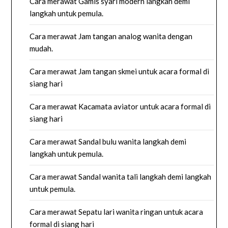
Cara merawat Gamis syari modern langkah demi
langkah untuk pemula.
Cara merawat Jam tangan analog wanita dengan
mudah.
Cara merawat Jam tangan skmei untuk acara formal di
siang hari
Cara merawat Kacamata aviator untuk acara formal di
siang hari
Cara merawat Sandal bulu wanita langkah demi
langkah untuk pemula.
Cara merawat Sandal wanita tali langkah demi langkah
untuk pemula.
Cara merawat Sepatu lari wanita ringan untuk acara
formal di siang hari