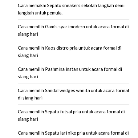
Cara memakai Sepatu sneakers sekolah langkah demi
langkah untuk pemula.
Cara memilih Gamis syari modern untuk acara formal di
siang hari
Cara memilih Kaos distro pria untuk acara formal di
siang hari
Cara memilih Pashmina instan untuk acara formal di
siang hari
Cara memilih Sandal wedges wanita untuk acara formal
di siang hari
Cara memilih Sepatu futsal pria untuk acara formal di
siang hari
Cara memilih Sepatu lari nike pria untuk acara formal di