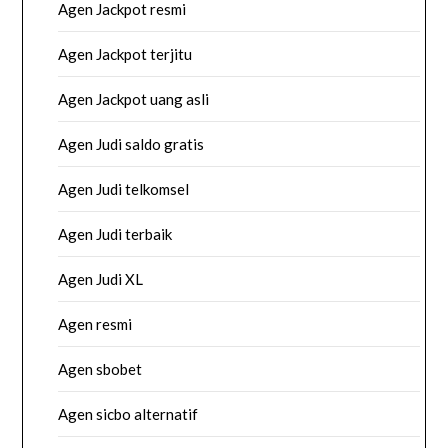
Agen Jackpot resmi
Agen Jackpot terjitu
Agen Jackpot uang asli
Agen Judi saldo gratis
Agen Judi telkomsel
Agen Judi terbaik
Agen Judi XL
Agen resmi
Agen sbobet
Agen sicbo alternatif