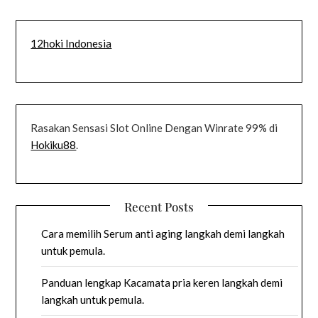
12hoki Indonesia
Rasakan Sensasi Slot Online Dengan Winrate 99% di
Hokiku88
.
Recent Posts
Cara memilih Serum anti aging langkah demi langkah
untuk pemula.
Panduan lengkap Kacamata pria keren langkah demi
langkah untuk pemula.