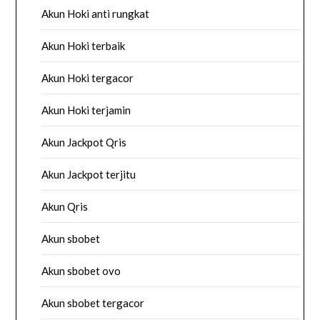
Akun Hoki anti rungkat
Akun Hoki terbaik
Akun Hoki tergacor
Akun Hoki terjamin
Akun Jackpot Qris
Akun Jackpot terjitu
Akun Qris
Akun sbobet
Akun sbobet ovo
Akun sbobet tergacor