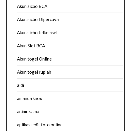
Akun sicbo BCA
Akun sicbo Dipercaya
Akun sicbo telkomsel
Akun Slot BCA
Akun togel Online
Akun togel rupiah
aldi
amanda knox
anime sama
aplikasi edit foto online