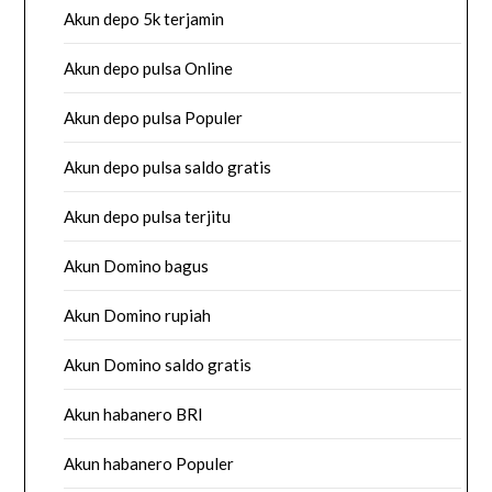
Akun depo 5k terjamin
Akun depo pulsa Online
Akun depo pulsa Populer
Akun depo pulsa saldo gratis
Akun depo pulsa terjitu
Akun Domino bagus
Akun Domino rupiah
Akun Domino saldo gratis
Akun habanero BRI
Akun habanero Populer