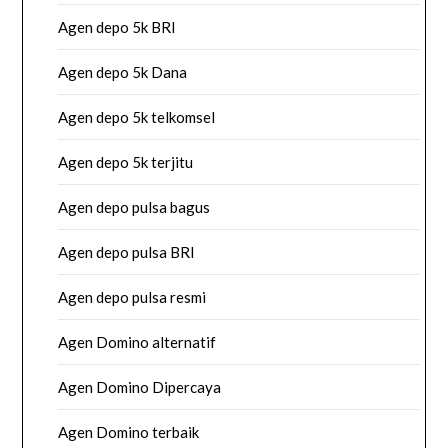
Agen depo 5k BRI
Agen depo 5k Dana
Agen depo 5k telkomsel
Agen depo 5k terjitu
Agen depo pulsa bagus
Agen depo pulsa BRI
Agen depo pulsa resmi
Agen Domino alternatif
Agen Domino Dipercaya
Agen Domino terbaik