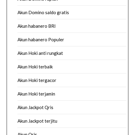
Akun Domino saldo gratis
Akun habanero BRI
Akun habanero Populer
Akun Hoki anti rungkat
Akun Hoki terbaik
Akun Hoki tergacor
Akun Hoki terjamin
Akun Jackpot Qris
Akun Jackpot terjitu
Akun Qris