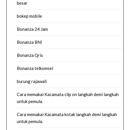
besar
bokep mobile
Bonanza 24 Jam
Bonanza BNI
Bonanza Qris
Bonanza telkomsel
burung rajawali
Cara memakai Kacamata clip on langkah demi langkah
untuk pemula.
Cara memakai Kacamata kotak langkah demi langkah
untuk pemula.