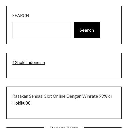
SEARCH
Search
12hoki Indonesia
Rasakan Sensasi Slot Online Dengan Winrate 99% di
Hokiku88
.
Recent Posts