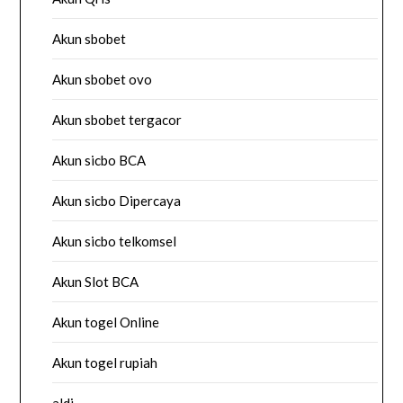
Akun sbobet
Akun sbobet ovo
Akun sbobet tergacor
Akun sicbo BCA
Akun sicbo Dipercaya
Akun sicbo telkomsel
Akun Slot BCA
Akun togel Online
Akun togel rupiah
aldi