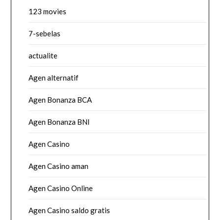
123 movies
7-sebelas
actualite
Agen alternatif
Agen Bonanza BCA
Agen Bonanza BNI
Agen Casino
Agen Casino aman
Agen Casino Online
Agen Casino saldo gratis