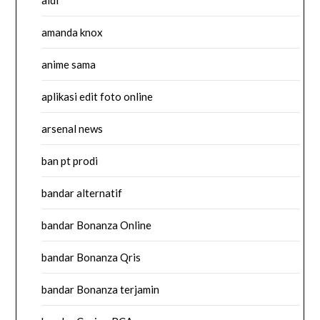
amanda knox
anime sama
aplikasi edit foto online
arsenal news
ban pt prodi
bandar alternatif
bandar Bonanza Online
bandar Bonanza Qris
bandar Bonanza terjamin