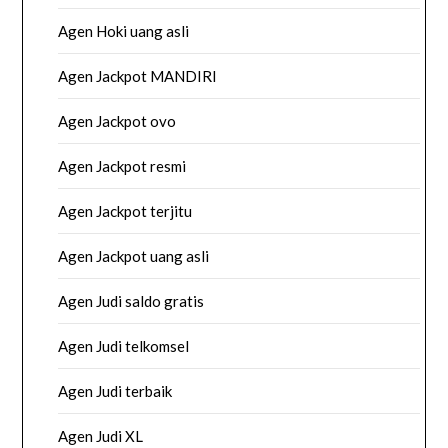
Agen Hoki uang asli
Agen Jackpot MANDIRI
Agen Jackpot ovo
Agen Jackpot resmi
Agen Jackpot terjitu
Agen Jackpot uang asli
Agen Judi saldo gratis
Agen Judi telkomsel
Agen Judi terbaik
Agen Judi XL