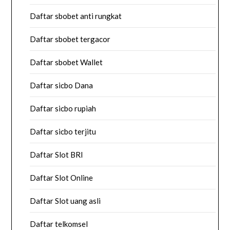
Daftar sbobet anti rungkat
Daftar sbobet tergacor
Daftar sbobet Wallet
Daftar sicbo Dana
Daftar sicbo rupiah
Daftar sicbo terjitu
Daftar Slot BRI
Daftar Slot Online
Daftar Slot uang asli
Daftar telkomsel