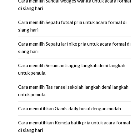
Cara memilih Sandal wedges wanita untuk acara formal
di siang hari
Cara memilih Sepatu futsal pria untuk acara formal di
siang hari
Cara memilih Sepatu lari nike pria untuk acara formal di
siang hari
Cara memilih Serum anti aging langkah demi langkah
untuk pemula.
Cara memilih Tas ransel sekolah langkah demi langkah
untuk pemula.
Cara memutihkan Gamis daily busui dengan mudah.
Cara memutihkan Kemeja batik pria untuk acara formal
di siang hari