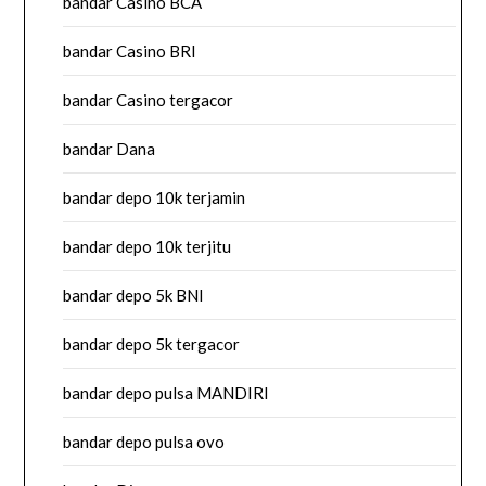
bandar Casino BCA
bandar Casino BRI
bandar Casino tergacor
bandar Dana
bandar depo 10k terjamin
bandar depo 10k terjitu
bandar depo 5k BNI
bandar depo 5k tergacor
bandar depo pulsa MANDIRI
bandar depo pulsa ovo