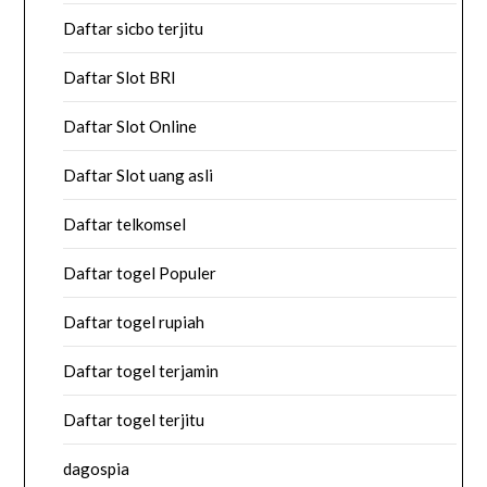
Daftar sicbo terjitu
Daftar Slot BRI
Daftar Slot Online
Daftar Slot uang asli
Daftar telkomsel
Daftar togel Populer
Daftar togel rupiah
Daftar togel terjamin
Daftar togel terjitu
dagospia