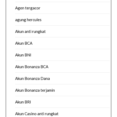
Agen tergacor
agung hercules
Akun anti rungkat
Akun BCA
Akun BNI
Akun Bonanza BCA
Akun Bonanza Dana
Akun Bonanza terjamin
Akun BRI
Akun Casino anti rungkat