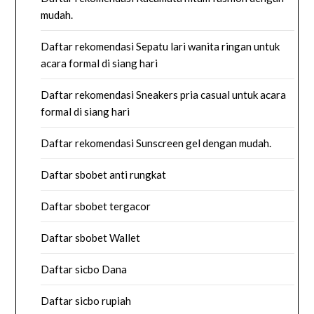
mudah.
Daftar rekomendasi Sepatu lari wanita ringan untuk
acara formal di siang hari
Daftar rekomendasi Sneakers pria casual untuk acara
formal di siang hari
Daftar rekomendasi Sunscreen gel dengan mudah.
Daftar sbobet anti rungkat
Daftar sbobet tergacor
Daftar sbobet Wallet
Daftar sicbo Dana
Daftar sicbo rupiah