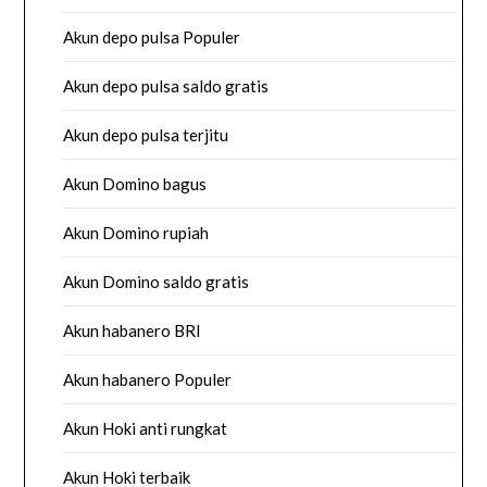
Akun depo pulsa Populer
Akun depo pulsa saldo gratis
Akun depo pulsa terjitu
Akun Domino bagus
Akun Domino rupiah
Akun Domino saldo gratis
Akun habanero BRI
Akun habanero Populer
Akun Hoki anti rungkat
Akun Hoki terbaik