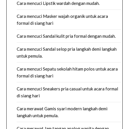
Cara mencuci Lipstik wardah dengan mudah.
Cara mencuci Masker wajah organik untuk acara
formal di siang hari
Cara mencuci Sandal kulit pria formal dengan mudah.
Cara mencuci Sandal selop pria langkah demi langkah
untuk pemula.
Cara mencuci Sepatu sekolah hitam polos untuk acara
formal di siang hari
Cara mencuci Sneakers pria casual untuk acara formal
di siang hari
Cara merawat Gamis syari modern langkah demi
langkah untuk pemula.
Cara merawat Jam tangan analog wanita dengan