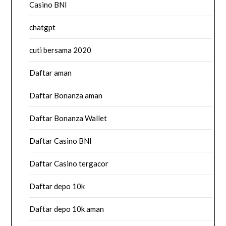
Casino BNI
chatgpt
cuti bersama 2020
Daftar aman
Daftar Bonanza aman
Daftar Bonanza Wallet
Daftar Casino BNI
Daftar Casino tergacor
Daftar depo 10k
Daftar depo 10k aman