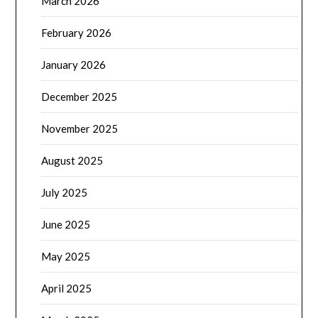
March 2026
February 2026
January 2026
December 2025
November 2025
August 2025
July 2025
June 2025
May 2025
April 2025