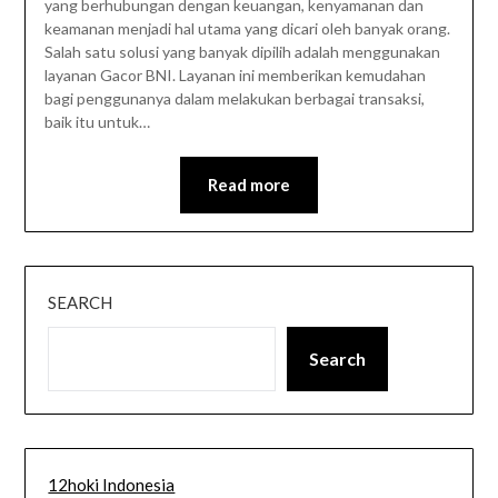
yang berhubungan dengan keuangan, kenyamanan dan
keamanan menjadi hal utama yang dicari oleh banyak orang.
Salah satu solusi yang banyak dipilih adalah menggunakan
layanan Gacor BNI. Layanan ini memberikan kemudahan
bagi penggunanya dalam melakukan berbagai transaksi,
baik itu untuk…
Read more
SEARCH
Search
12hoki Indonesia