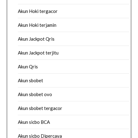
Akun Hoki tergacor
Akun Hoki terjamin
Akun Jackpot Qris
Akun Jackpot terjitu
Akun Qris
Akun sbobet
Akun sbobet ovo
Akun sbobet tergacor
Akun sicbo BCA
Akun sicbo Dipercaya