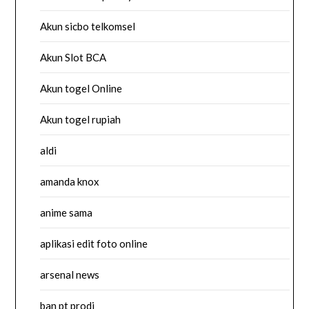
Akun sicbo telkomsel
Akun Slot BCA
Akun togel Online
Akun togel rupiah
aldi
amanda knox
anime sama
aplikasi edit foto online
arsenal news
ban pt prodi