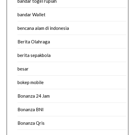
bandar togel rupiah
bandar Wallet
bencana alam di indonesia
Berita Olahraga
berita sepakbola
besar
bokep mobile
Bonanza 24 Jam
Bonanza BNI
Bonanza Qris