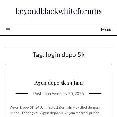
Skip
beyondblackwhiteforums
to
content
Menu
Tag:
login depo 5k
Agen depo 5k 24 Jam
Posted on
February 20, 2026
Agen Depo 5K 24 Jam: Solusi Bermain Fleksibel dengan
Modal Terjangkau Agen depo 5K 24 jam menjadi pilihan