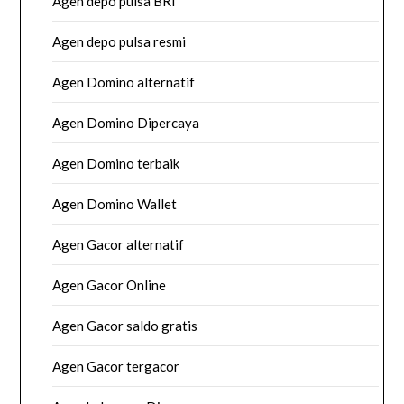
Agen depo pulsa BRI
Agen depo pulsa resmi
Agen Domino alternatif
Agen Domino Dipercaya
Agen Domino terbaik
Agen Domino Wallet
Agen Gacor alternatif
Agen Gacor Online
Agen Gacor saldo gratis
Agen Gacor tergacor