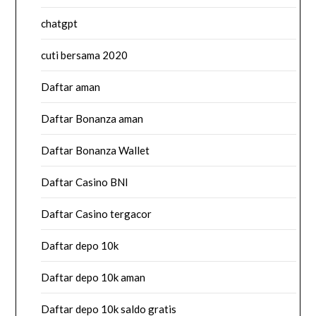
chatgpt
cuti bersama 2020
Daftar aman
Daftar Bonanza aman
Daftar Bonanza Wallet
Daftar Casino BNI
Daftar Casino tergacor
Daftar depo 10k
Daftar depo 10k aman
Daftar depo 10k saldo gratis