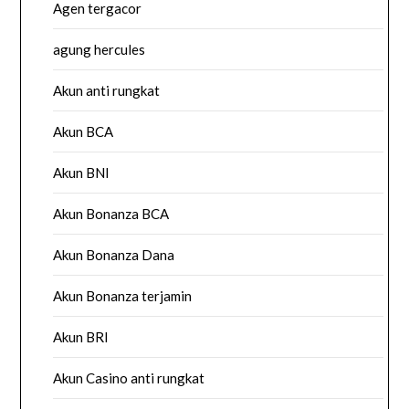
Agen tergacor
agung hercules
Akun anti rungkat
Akun BCA
Akun BNI
Akun Bonanza BCA
Akun Bonanza Dana
Akun Bonanza terjamin
Akun BRI
Akun Casino anti rungkat