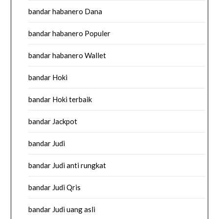
bandar habanero Dana
bandar habanero Populer
bandar habanero Wallet
bandar Hoki
bandar Hoki terbaik
bandar Jackpot
bandar Judi
bandar Judi anti rungkat
bandar Judi Qris
bandar Judi uang asli