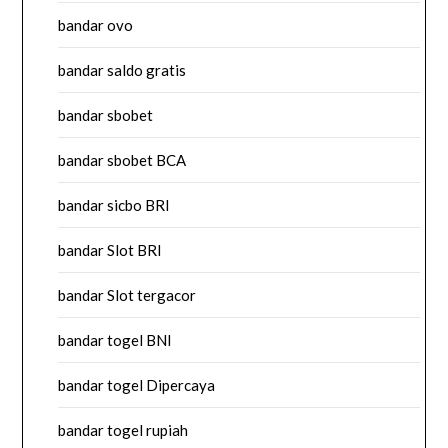
bandar ovo
bandar saldo gratis
bandar sbobet
bandar sbobet BCA
bandar sicbo BRI
bandar Slot BRI
bandar Slot tergacor
bandar togel BNI
bandar togel Dipercaya
bandar togel rupiah