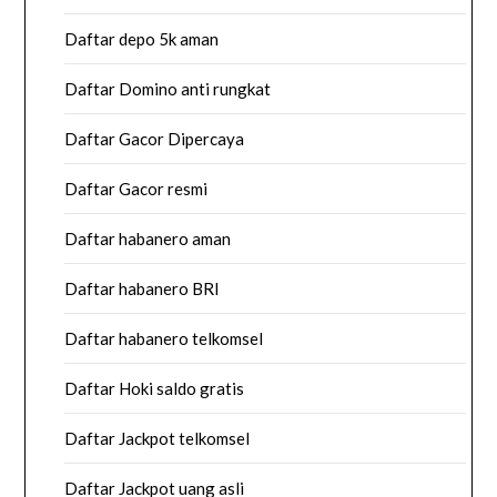
Daftar depo 5k aman
Daftar Domino anti rungkat
Daftar Gacor Dipercaya
Daftar Gacor resmi
Daftar habanero aman
Daftar habanero BRI
Daftar habanero telkomsel
Daftar Hoki saldo gratis
Daftar Jackpot telkomsel
Daftar Jackpot uang asli