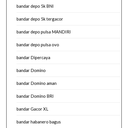
bandar depo 5k BNI
bandar depo 5k tergacor
bandar depo pulsa MANDIRI
bandar depo pulsa ovo
bandar Dipercaya
bandar Domino
bandar Domino aman
bandar Domino BRI
bandar Gacor XL
bandar habanero bagus