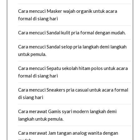
Cara mencuci Masker wajah organik untuk acara
formal di siang hari
Cara mencuci Sandal kulit pria formal dengan mudah.
Cara mencuci Sandal selop pria langkah demi langkah
untuk pemula.
Cara mencuci Sepatu sekolah hitam polos untuk acara
formal di siang hari
Cara mencuci Sneakers pria casual untuk acara formal
di siang hari
Cara merawat Gamis syari modern langkah demi
langkah untuk pemula.
Cara merawat Jam tangan analog wanita dengan