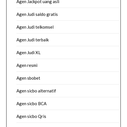
Agen Jackpot uang asli
Agen Judi saldo gratis
Agen Judi telkomsel
Agen Judi terbaik
Agen Judi XL
Agen resmi
Agen sbobet
Agen sicbo alternatif
Agen sicbo BCA
Agen sicbo Qris