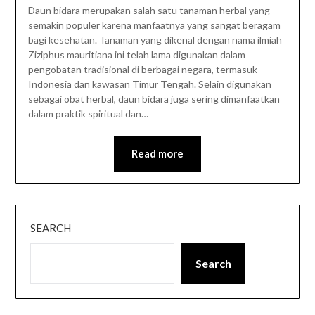
Daun bidara merupakan salah satu tanaman herbal yang
semakin populer karena manfaatnya yang sangat beragam
bagi kesehatan. Tanaman yang dikenal dengan nama ilmiah
Ziziphus mauritiana ini telah lama digunakan dalam
pengobatan tradisional di berbagai negara, termasuk
Indonesia dan kawasan Timur Tengah. Selain digunakan
sebagai obat herbal, daun bidara juga sering dimanfaatkan
dalam praktik spiritual dan…
Read more
SEARCH
Search