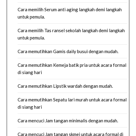
Cara memilih Serum anti aging langkah demi langkah
untuk pemula.
Cara memilih Tas ransel sekolah langkah demi langkah
untuk pemula.
Cara memutihkan Gamis daily busui dengan mudah.
Cara memutihkan Kemeja batik pria untuk acara formal
di siang hari
Cara memutihkan Lipstik wardah dengan mudah.
Cara memutihkan Sepatu lari murah untuk acara formal
di siang hari
Cara mencuci Jam tangan minimalis dengan mudah.
Cara mencuci Jam tangan skmei untuk acara formal di