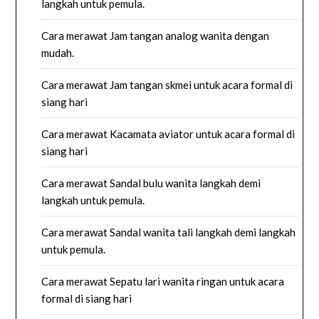
langkah untuk pemula.
Cara merawat Jam tangan analog wanita dengan
mudah.
Cara merawat Jam tangan skmei untuk acara formal di
siang hari
Cara merawat Kacamata aviator untuk acara formal di
siang hari
Cara merawat Sandal bulu wanita langkah demi
langkah untuk pemula.
Cara merawat Sandal wanita tali langkah demi langkah
untuk pemula.
Cara merawat Sepatu lari wanita ringan untuk acara
formal di siang hari