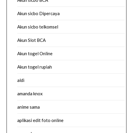
Akun sicbo BCA
Akun sicbo Dipercaya
Akun sicbo telkomsel
Akun Slot BCA
Akun togel Online
Akun togel rupiah
aldi
amanda knox
anime sama
aplikasi edit foto online