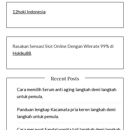
12hoki Indonesia
Rasakan Sensasi Slot Online Dengan Winrate 99% di
Hokiku88
.
Recent Posts
Cara memilih Serum anti aging langkah demi langkah
untuk pemula.
Panduan lengkap Kacamata pria keren langkah demi
langkah untuk pemula.
Cara merawat Sandal wanita tali langkah demi langkah