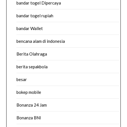
bandar togel Dipercaya
bandar togel rupiah
bandar Wallet
bencana alam di indonesia
Berita Olahraga
berita sepakbola
besar
bokep mobile
Bonanza 24 Jam
Bonanza BNI