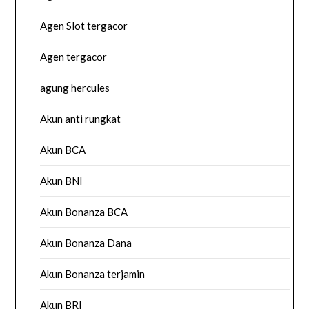
Agen Slot tergacor
Agen tergacor
agung hercules
Akun anti rungkat
Akun BCA
Akun BNI
Akun Bonanza BCA
Akun Bonanza Dana
Akun Bonanza terjamin
Akun BRI