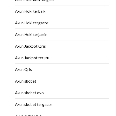
Akun Hoki terbaik
Akun Hoki tergacor
Akun Hoki terjamin
Akun Jackpot Qris
Akun Jackpot terjitu
Akun Qris
Akun sbobet
Akun sbobet ovo
Akun sbobet tergacor