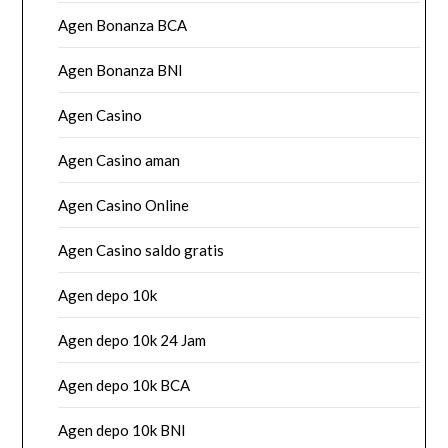
Agen Bonanza BCA
Agen Bonanza BNI
Agen Casino
Agen Casino aman
Agen Casino Online
Agen Casino saldo gratis
Agen depo 10k
Agen depo 10k 24 Jam
Agen depo 10k BCA
Agen depo 10k BNI