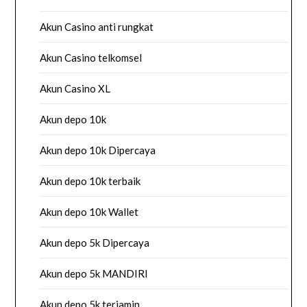
Akun Casino anti rungkat
Akun Casino telkomsel
Akun Casino XL
Akun depo 10k
Akun depo 10k Dipercaya
Akun depo 10k terbaik
Akun depo 10k Wallet
Akun depo 5k Dipercaya
Akun depo 5k MANDIRI
Akun depo 5k terjamin