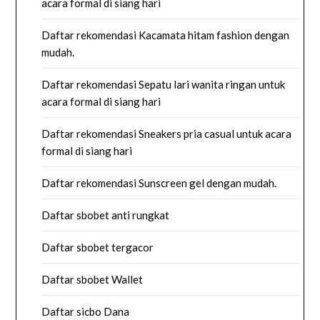
acara formal di siang hari
Daftar rekomendasi Kacamata hitam fashion dengan
mudah.
Daftar rekomendasi Sepatu lari wanita ringan untuk
acara formal di siang hari
Daftar rekomendasi Sneakers pria casual untuk acara
formal di siang hari
Daftar rekomendasi Sunscreen gel dengan mudah.
Daftar sbobet anti rungkat
Daftar sbobet tergacor
Daftar sbobet Wallet
Daftar sicbo Dana