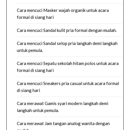
Cara mencuci Masker wajah organik untuk acara
formal di siang hari
Cara mencuci Sandal kulit pria formal dengan mudah.
Cara mencuci Sandal selop pria langkah demi langkah
untuk pemula.
Cara mencuci Sepatu sekolah hitam polos untuk acara
formal di siang hari
Cara mencuci Sneakers pria casual untuk acara formal
di siang hari
Cara merawat Gamis syari modern langkah demi
langkah untuk pemula.
Cara merawat Jam tangan analog wanita dengan