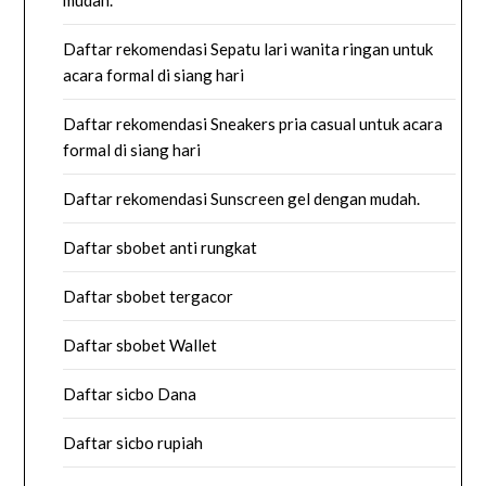
mudah.
Daftar rekomendasi Sepatu lari wanita ringan untuk
acara formal di siang hari
Daftar rekomendasi Sneakers pria casual untuk acara
formal di siang hari
Daftar rekomendasi Sunscreen gel dengan mudah.
Daftar sbobet anti rungkat
Daftar sbobet tergacor
Daftar sbobet Wallet
Daftar sicbo Dana
Daftar sicbo rupiah