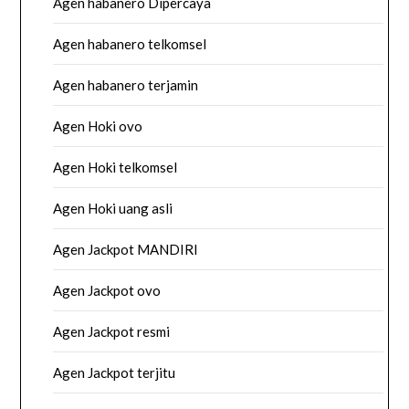
Agen habanero Dipercaya
Agen habanero telkomsel
Agen habanero terjamin
Agen Hoki ovo
Agen Hoki telkomsel
Agen Hoki uang asli
Agen Jackpot MANDIRI
Agen Jackpot ovo
Agen Jackpot resmi
Agen Jackpot terjitu