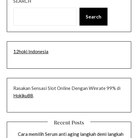
SEARCH
Search
12hoki Indonesia
Rasakan Sensasi Slot Online Dengan Winrate 99% di
Hokiku88
.
Recent Posts
Cara memilih Serum anti aging langkah demi langkah