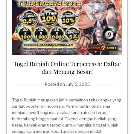
Togel Rupiah Online Terpercaya: Daftar
dan Menang Besar!
Posted on
July 5, 2025
Togel Rupiah merupakan jenis permainan tebak angka yang
sangat populer di Indonesia. Permainan ini telah lama
menjadi favorit bagi masyarakat tanah air dan terus
berkembang hingga saat ini. Dikenal dengan hadiah yang
besar, banyak orang tertarik untuk mengikuti togel rupiah
sebagai cara mencari keuntungan dengan modal