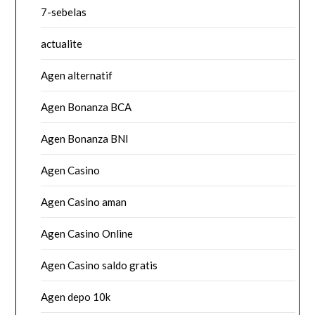
7-sebelas
actualite
Agen alternatif
Agen Bonanza BCA
Agen Bonanza BNI
Agen Casino
Agen Casino aman
Agen Casino Online
Agen Casino saldo gratis
Agen depo 10k