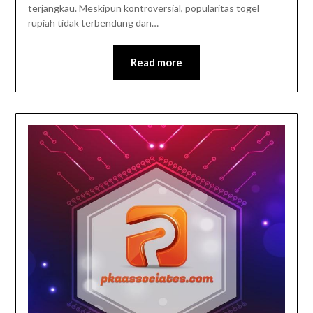
terjangkau. Meskipun kontroversial, popularitas togel
rupiah tidak terbendung dan…
Read more