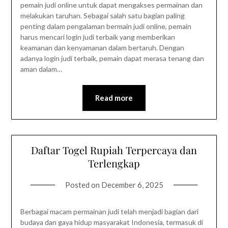
pemain judi online untuk dapat mengakses permainan dan
melakukan taruhan. Sebagai salah satu bagian paling
penting dalam pengalaman bermain judi online, pemain
harus mencari login judi terbaik yang memberikan
keamanan dan kenyamanan dalam bertaruh. Dengan
adanya login judi terbaik, pemain dapat merasa tenang dan
aman dalam…
Read more
Daftar Togel Rupiah Terpercaya dan
Terlengkap
Posted on
December 6, 2025
Berbagai macam permainan judi telah menjadi bagian dari
budaya dan gaya hidup masyarakat Indonesia, termasuk di