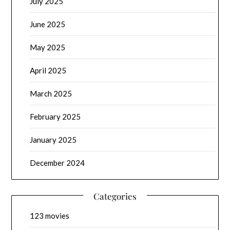
July 2025
June 2025
May 2025
April 2025
March 2025
February 2025
January 2025
December 2024
Categories
123 movies