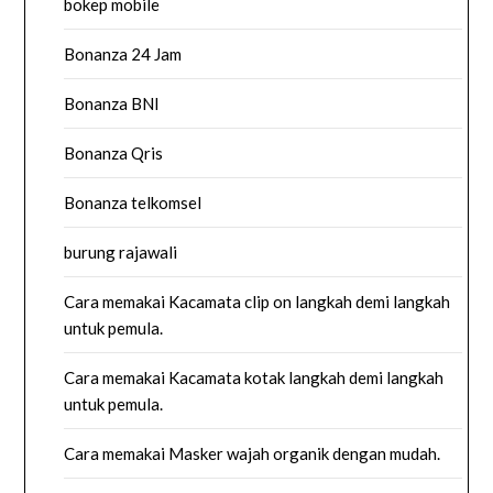
bokep mobile
Bonanza 24 Jam
Bonanza BNI
Bonanza Qris
Bonanza telkomsel
burung rajawali
Cara memakai Kacamata clip on langkah demi langkah
untuk pemula.
Cara memakai Kacamata kotak langkah demi langkah
untuk pemula.
Cara memakai Masker wajah organik dengan mudah.