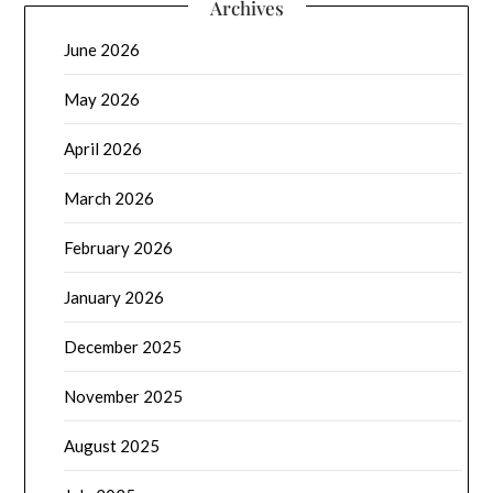
Archives
June 2026
May 2026
April 2026
March 2026
February 2026
January 2026
December 2025
November 2025
August 2025