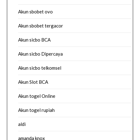
Akun sbobet ovo
Akun sbobet tergacor
Akun sicbo BCA
Akun sicbo Dipercaya
Akun sicbo telkomsel
Akun Slot BCA
Akun togel Online
Akun togel rupiah
aldi
amanda knox