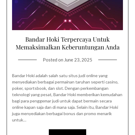
Bandar Hoki Terpercaya Untuk
Memaksimalkan Keberuntungan Anda
Posted on
June 23, 2025
Bandar Hoki adalah salah satu situs judi online yang
menyediakan berbagai permainan taruhan seperti casino,
poker, sportsbook, dan slot. Dengan perkembangan
teknologi yang pesat, Bandar Hoki memberikan kemudahan
bagi para penggemar judi untuk dapat bermain secara
online kapan saja dan di mana saja. Selain itu, Bandar Hoki
juga menyediakan berbagai bonus dan promo menarik
untuk…