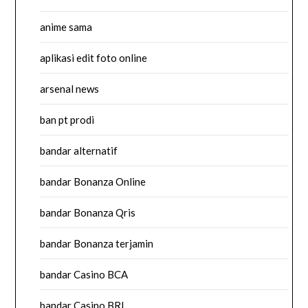
anime sama
aplikasi edit foto online
arsenal news
ban pt prodi
bandar alternatif
bandar Bonanza Online
bandar Bonanza Qris
bandar Bonanza terjamin
bandar Casino BCA
bandar Casino BRI