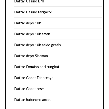
Daftar Casino BNI
Daftar Casino tergacor
Daftar depo 10k
Daftar depo 10k aman
Daftar depo 10k saldo gratis
Daftar depo 5k aman
Daftar Domino anti rungkat
Daftar Gacor Dipercaya
Daftar Gacor resmi
Daftar habanero aman