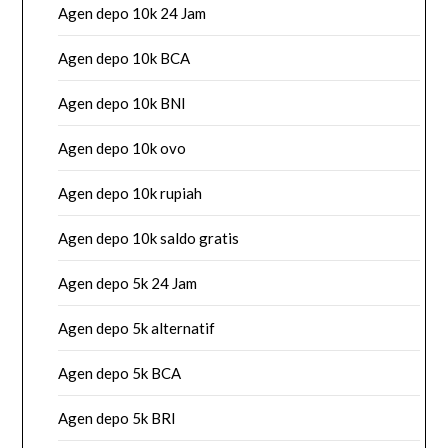
Agen depo 10k 24 Jam
Agen depo 10k BCA
Agen depo 10k BNI
Agen depo 10k ovo
Agen depo 10k rupiah
Agen depo 10k saldo gratis
Agen depo 5k 24 Jam
Agen depo 5k alternatif
Agen depo 5k BCA
Agen depo 5k BRI