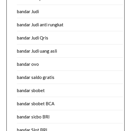
bandar Judi
bandar Judi anti rungkat
bandar Judi Qris
bandar Judi uang asli
bandar ovo
bandar saldo gratis
bandar sbobet
bandar sbobet BCA
bandar sicbo BRI
bandar Slot BRI