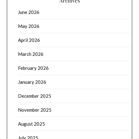
Archives
June 2026
May 2026
April 2026
March 2026
February 2026
January 2026
December 2025
November 2025
August 2025
July 2025