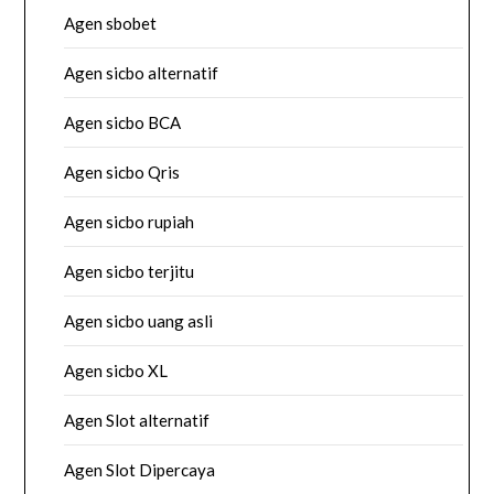
Agen sbobet
Agen sicbo alternatif
Agen sicbo BCA
Agen sicbo Qris
Agen sicbo rupiah
Agen sicbo terjitu
Agen sicbo uang asli
Agen sicbo XL
Agen Slot alternatif
Agen Slot Dipercaya