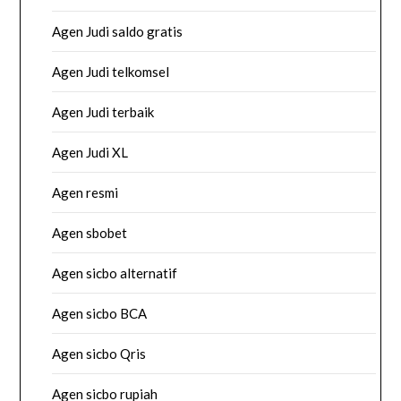
Agen Judi saldo gratis
Agen Judi telkomsel
Agen Judi terbaik
Agen Judi XL
Agen resmi
Agen sbobet
Agen sicbo alternatif
Agen sicbo BCA
Agen sicbo Qris
Agen sicbo rupiah