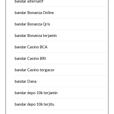
bandar alternatif
bandar Bonanza Online
bandar Bonanza Qris
bandar Bonanza terjamin
bandar Casino BCA
bandar Casino BRI
bandar Casino tergacor
bandar Dana
bandar depo 10k terjamin
bandar depo 10k terjitu