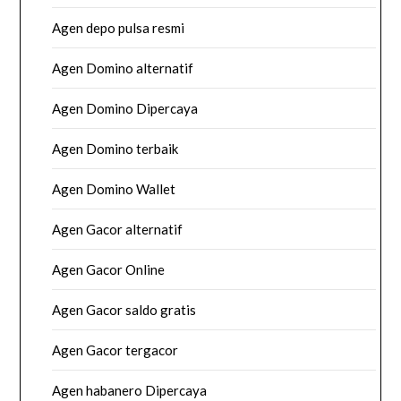
Agen depo pulsa resmi
Agen Domino alternatif
Agen Domino Dipercaya
Agen Domino terbaik
Agen Domino Wallet
Agen Gacor alternatif
Agen Gacor Online
Agen Gacor saldo gratis
Agen Gacor tergacor
Agen habanero Dipercaya