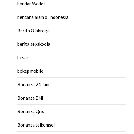
bandar Wallet
bencana alam di indonesia
Berita Olahraga
berita sepakbola
besar
bokep mobile
Bonanza 24 Jam
Bonanza BNI
Bonanza Qris
Bonanza telkomsel