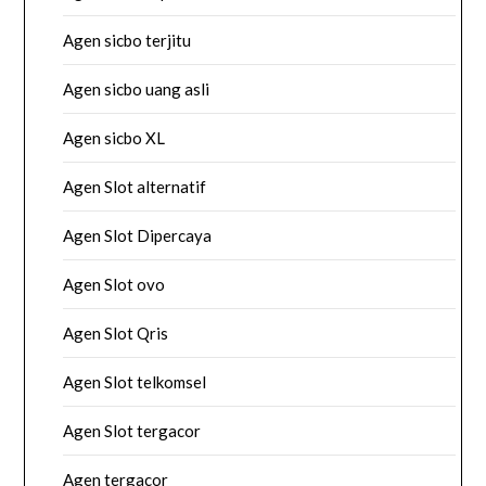
Agen sicbo terjitu
Agen sicbo uang asli
Agen sicbo XL
Agen Slot alternatif
Agen Slot Dipercaya
Agen Slot ovo
Agen Slot Qris
Agen Slot telkomsel
Agen Slot tergacor
Agen tergacor