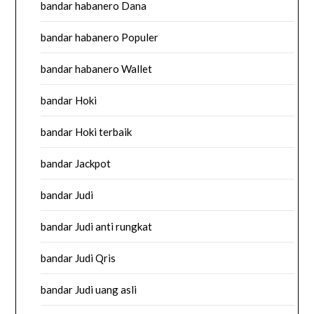
bandar habanero Dana
bandar habanero Populer
bandar habanero Wallet
bandar Hoki
bandar Hoki terbaik
bandar Jackpot
bandar Judi
bandar Judi anti rungkat
bandar Judi Qris
bandar Judi uang asli