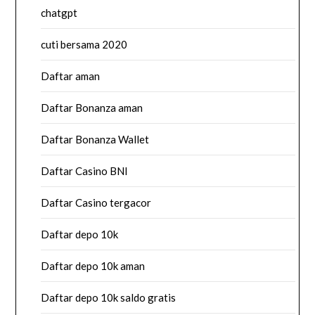
chatgpt
cuti bersama 2020
Daftar aman
Daftar Bonanza aman
Daftar Bonanza Wallet
Daftar Casino BNI
Daftar Casino tergacor
Daftar depo 10k
Daftar depo 10k aman
Daftar depo 10k saldo gratis