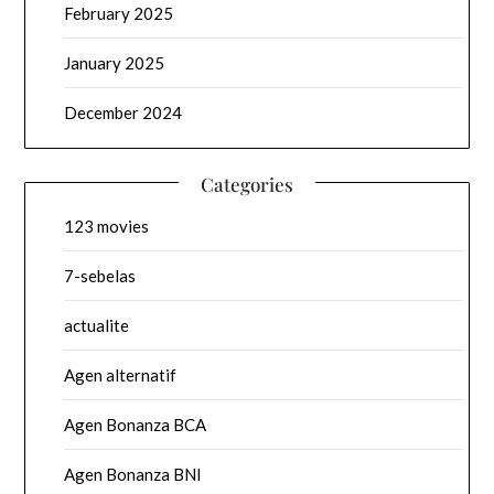
February 2025
January 2025
December 2024
Categories
123 movies
7-sebelas
actualite
Agen alternatif
Agen Bonanza BCA
Agen Bonanza BNI