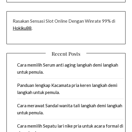
Rasakan Sensasi Slot Online Dengan Winrate 99% di
Hokiku88
.
Recent Posts
Cara memilih Serum anti aging langkah demi langkah
untuk pemula.
Panduan lengkap Kacamata pria keren langkah demi
langkah untuk pemula.
Cara merawat Sandal wanita tali langkah demi langkah
untuk pemula.
Cara memilih Sepatu lari nike pria untuk acara formal di