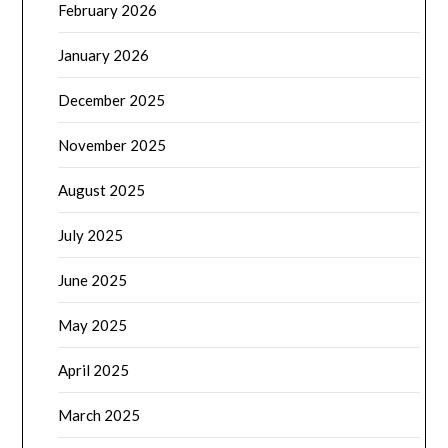
February 2026
January 2026
December 2025
November 2025
August 2025
July 2025
June 2025
May 2025
April 2025
March 2025