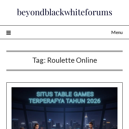
Skip
beyondblackwhiteforums
to
content
Menu
Tag:
Roulette Online