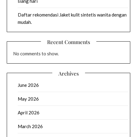
siang hari
Daftar rekomendasi Jaket kulit sintetis wanita dengan
mudah.
Recent Comments
No comments to show.
Archives
June 2026
May 2026
April 2026
March 2026