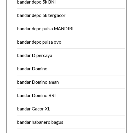
bandar depo 5k BNI
bandar depo 5k tergacor
bandar depo pulsa MANDIRI
bandar depo pulsa ovo
bandar Dipercaya
bandar Domino
bandar Domino aman
bandar Domino BRI
bandar Gacor XL
bandar habanero bagus