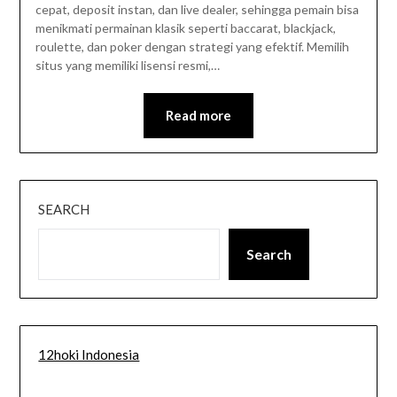
cepat, deposit instan, dan live dealer, sehingga pemain bisa
menikmati permainan klasik seperti baccarat, blackjack,
roulette, dan poker dengan strategi yang efektif. Memilih
situs yang memiliki lisensi resmi,…
Read more
SEARCH
Search
12hoki Indonesia