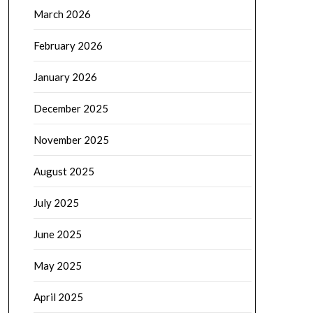
March 2026
February 2026
January 2026
December 2025
November 2025
August 2025
July 2025
June 2025
May 2025
April 2025