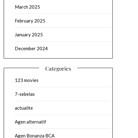
March 2025
February 2025
January 2025
December 2024
Categories
123 movies
7-sebelas
actualite
Agen alternatif
Agen Bonanza BCA