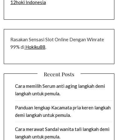
12hoki Indonesia
Rasakan Sensasi Slot Online Dengan Winrate
99% di
Hokiku88
.
Recent Posts
Cara memilih Serum anti aging langkah demi
langkah untuk pemula.
Panduan lengkap Kacamata pria keren langkah
demi langkah untuk pemula.
Cara merawat Sandal wanita tali langkah demi
langkah untuk pemula.