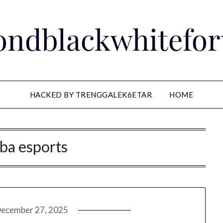
ondblackwhitefo
HACKED BY TRENGGALEK6ETAR
HOME
ba esports
ecember 27, 2025