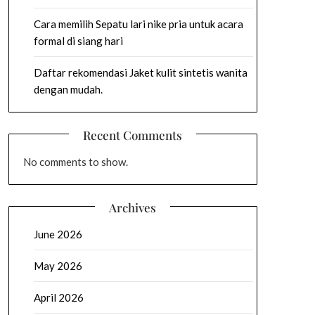
Cara memilih Sepatu lari nike pria untuk acara
formal di siang hari
Daftar rekomendasi Jaket kulit sintetis wanita
dengan mudah.
Recent Comments
No comments to show.
Archives
June 2026
May 2026
April 2026