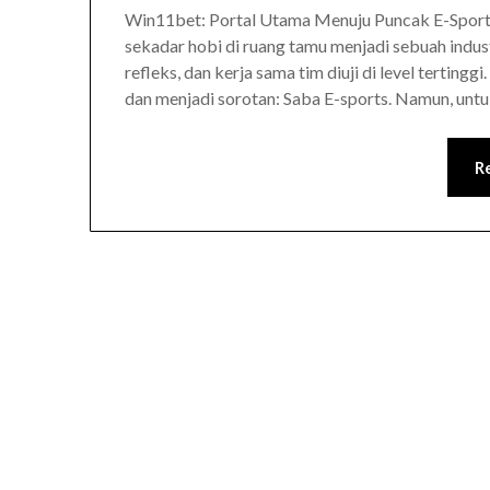
Win11bet: Portal Utama Menuju Puncak E-Sports 
sekadar hobi di ruang tamu menjadi sebuah indust
refleks, dan kerja sama tim diuji di level terting
dan menjadi sorotan: Saba E-sports. Namun, unt
R