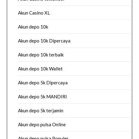
Akun Casino XL
Akun depo 10k
Akun depo 10k Dipercaya
Akun depo 10k terbaik
Akun depo 10k Wallet
Akun depo 5k Dipercaya
Akun depo 5k MANDIRI
Akun depo 5k terjamin
Akun depo pulsa Online
Akun depo pulsa Populer