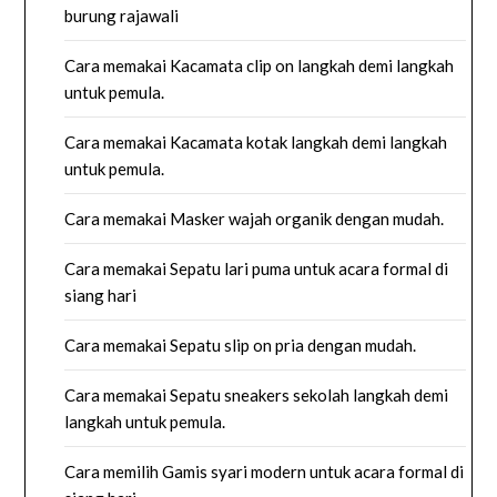
burung rajawali
Cara memakai Kacamata clip on langkah demi langkah
untuk pemula.
Cara memakai Kacamata kotak langkah demi langkah
untuk pemula.
Cara memakai Masker wajah organik dengan mudah.
Cara memakai Sepatu lari puma untuk acara formal di
siang hari
Cara memakai Sepatu slip on pria dengan mudah.
Cara memakai Sepatu sneakers sekolah langkah demi
langkah untuk pemula.
Cara memilih Gamis syari modern untuk acara formal di