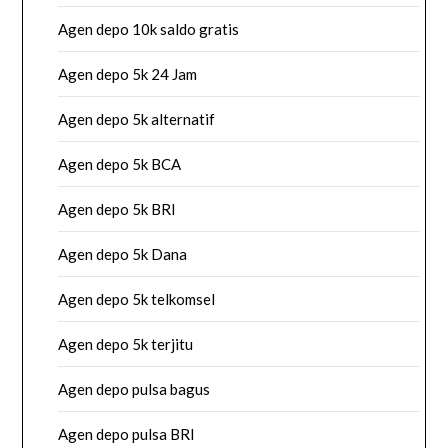
Agen depo 10k saldo gratis
Agen depo 5k 24 Jam
Agen depo 5k alternatif
Agen depo 5k BCA
Agen depo 5k BRI
Agen depo 5k Dana
Agen depo 5k telkomsel
Agen depo 5k terjitu
Agen depo pulsa bagus
Agen depo pulsa BRI