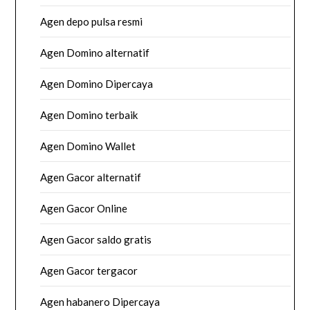
Agen depo pulsa resmi
Agen Domino alternatif
Agen Domino Dipercaya
Agen Domino terbaik
Agen Domino Wallet
Agen Gacor alternatif
Agen Gacor Online
Agen Gacor saldo gratis
Agen Gacor tergacor
Agen habanero Dipercaya