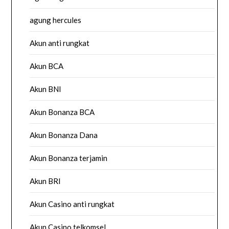
agung hercules
Akun anti rungkat
Akun BCA
Akun BNI
Akun Bonanza BCA
Akun Bonanza Dana
Akun Bonanza terjamin
Akun BRI
Akun Casino anti rungkat
Akun Casino telkomsel