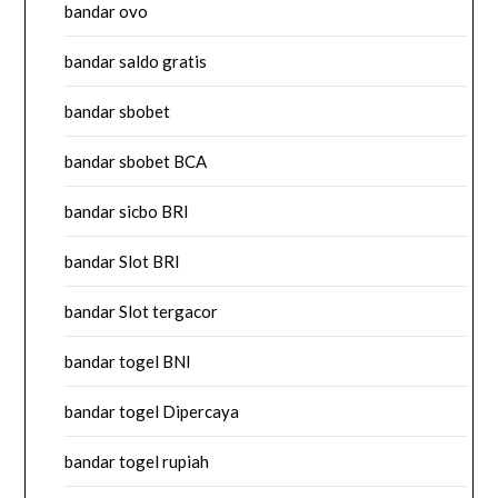
bandar ovo
bandar saldo gratis
bandar sbobet
bandar sbobet BCA
bandar sicbo BRI
bandar Slot BRI
bandar Slot tergacor
bandar togel BNI
bandar togel Dipercaya
bandar togel rupiah