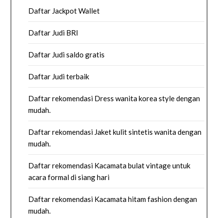
Daftar Jackpot Wallet
Daftar Judi BRI
Daftar Judi saldo gratis
Daftar Judi terbaik
Daftar rekomendasi Dress wanita korea style dengan
mudah.
Daftar rekomendasi Jaket kulit sintetis wanita dengan
mudah.
Daftar rekomendasi Kacamata bulat vintage untuk
acara formal di siang hari
Daftar rekomendasi Kacamata hitam fashion dengan
mudah.