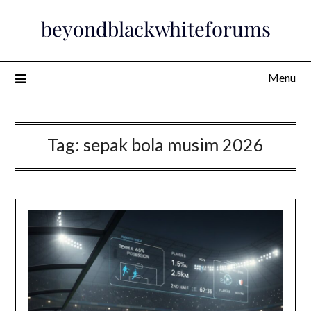
Skip
beyondblackwhiteforums
to
content
Menu
Tag:
sepak bola musim 2026