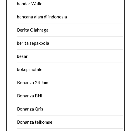
bandar Wallet
bencana alam di indonesia
Berita Olahraga
berita sepakbola
besar
bokep mobile
Bonanza 24 Jam
Bonanza BNI
Bonanza Qris
Bonanza telkomsel