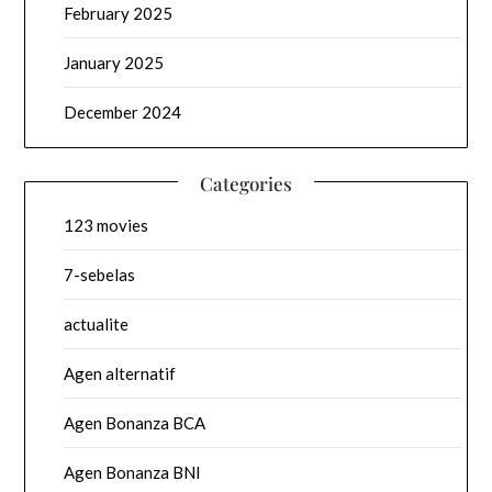
February 2025
January 2025
December 2024
Categories
123 movies
7-sebelas
actualite
Agen alternatif
Agen Bonanza BCA
Agen Bonanza BNI