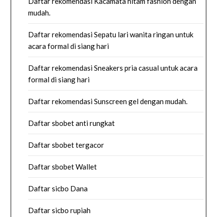
Daftar rekomendasi Kacamata hitam fashion dengan
mudah.
Daftar rekomendasi Sepatu lari wanita ringan untuk
acara formal di siang hari
Daftar rekomendasi Sneakers pria casual untuk acara
formal di siang hari
Daftar rekomendasi Sunscreen gel dengan mudah.
Daftar sbobet anti rungkat
Daftar sbobet tergacor
Daftar sbobet Wallet
Daftar sicbo Dana
Daftar sicbo rupiah