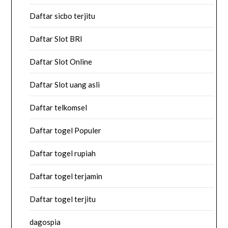
Daftar sicbo terjitu
Daftar Slot BRI
Daftar Slot Online
Daftar Slot uang asli
Daftar telkomsel
Daftar togel Populer
Daftar togel rupiah
Daftar togel terjamin
Daftar togel terjitu
dagospia