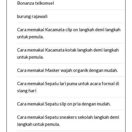
Bonanza telkomsel
burung rajawali
Cara memakai Kacamata clip on langkah demi langkah
untuk pemula.
Cara memakai Kacamata kotak langkah demi langkah
untuk pemula.
Cara memakai Masker wajah organik dengan mudah.
Cara memakai Sepatu lari puma untuk acara formal di
siang hari
Cara memakai Sepatu slip on pria dengan mudah.
Cara memakai Sepatu sneakers sekolah langkah demi
langkah untuk pemula.