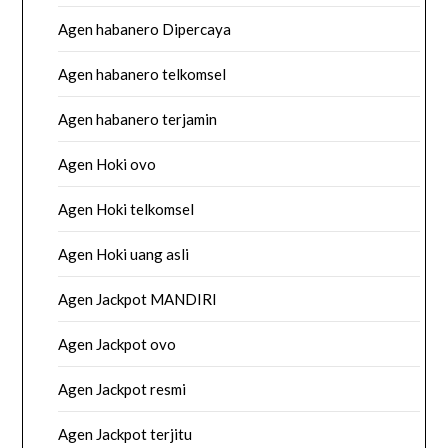
Agen habanero Dipercaya
Agen habanero telkomsel
Agen habanero terjamin
Agen Hoki ovo
Agen Hoki telkomsel
Agen Hoki uang asli
Agen Jackpot MANDIRI
Agen Jackpot ovo
Agen Jackpot resmi
Agen Jackpot terjitu