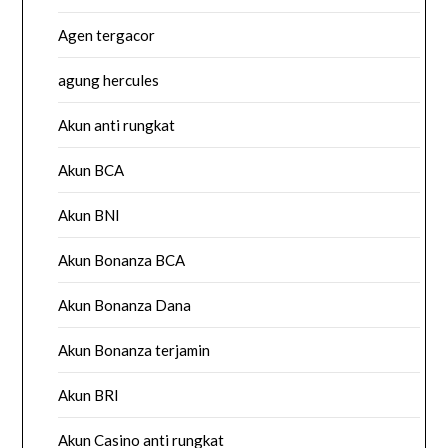
Agen tergacor
agung hercules
Akun anti rungkat
Akun BCA
Akun BNI
Akun Bonanza BCA
Akun Bonanza Dana
Akun Bonanza terjamin
Akun BRI
Akun Casino anti rungkat