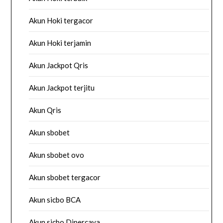
Akun Hoki tergacor
Akun Hoki terjamin
Akun Jackpot Qris
Akun Jackpot terjitu
Akun Qris
Akun sbobet
Akun sbobet ovo
Akun sbobet tergacor
Akun sicbo BCA
Akun sicbo Dipercaya