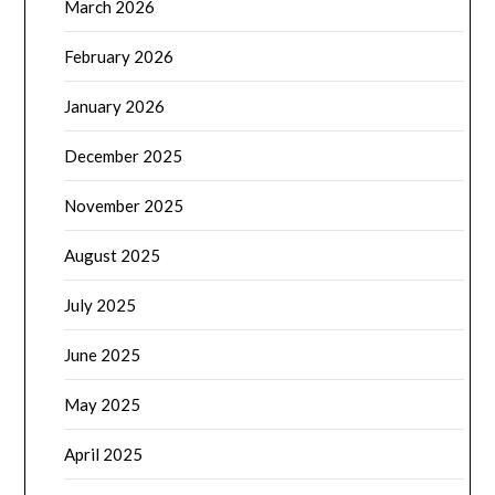
March 2026
February 2026
January 2026
December 2025
November 2025
August 2025
July 2025
June 2025
May 2025
April 2025