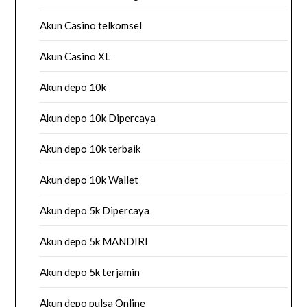
Akun Casino telkomsel
Akun Casino XL
Akun depo 10k
Akun depo 10k Dipercaya
Akun depo 10k terbaik
Akun depo 10k Wallet
Akun depo 5k Dipercaya
Akun depo 5k MANDIRI
Akun depo 5k terjamin
Akun depo pulsa Online