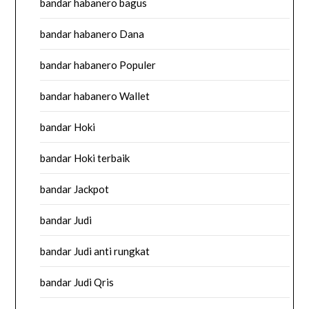
bandar habanero bagus
bandar habanero Dana
bandar habanero Populer
bandar habanero Wallet
bandar Hoki
bandar Hoki terbaik
bandar Jackpot
bandar Judi
bandar Judi anti rungkat
bandar Judi Qris