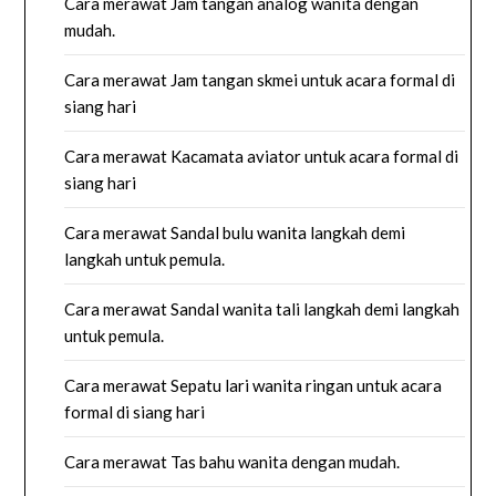
Cara merawat Jam tangan analog wanita dengan
mudah.
Cara merawat Jam tangan skmei untuk acara formal di
siang hari
Cara merawat Kacamata aviator untuk acara formal di
siang hari
Cara merawat Sandal bulu wanita langkah demi
langkah untuk pemula.
Cara merawat Sandal wanita tali langkah demi langkah
untuk pemula.
Cara merawat Sepatu lari wanita ringan untuk acara
formal di siang hari
Cara merawat Tas bahu wanita dengan mudah.