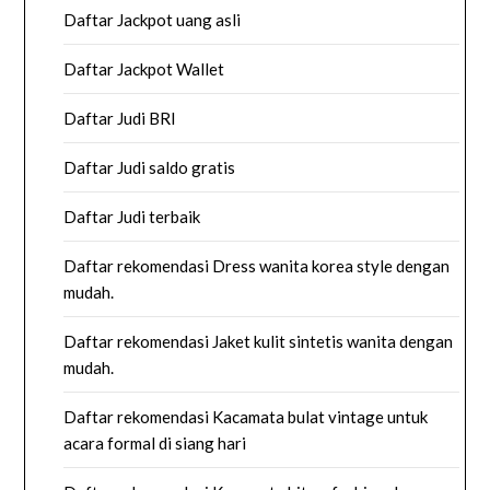
Daftar Jackpot uang asli
Daftar Jackpot Wallet
Daftar Judi BRI
Daftar Judi saldo gratis
Daftar Judi terbaik
Daftar rekomendasi Dress wanita korea style dengan
mudah.
Daftar rekomendasi Jaket kulit sintetis wanita dengan
mudah.
Daftar rekomendasi Kacamata bulat vintage untuk
acara formal di siang hari