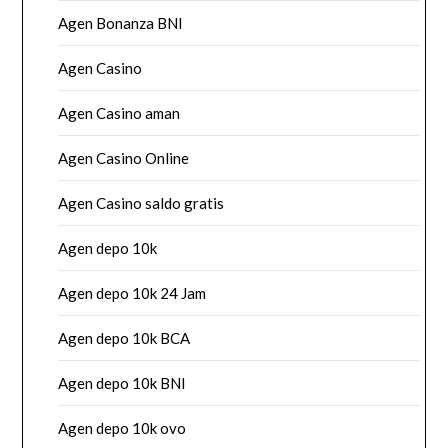
Agen Bonanza BNI
Agen Casino
Agen Casino aman
Agen Casino Online
Agen Casino saldo gratis
Agen depo 10k
Agen depo 10k 24 Jam
Agen depo 10k BCA
Agen depo 10k BNI
Agen depo 10k ovo