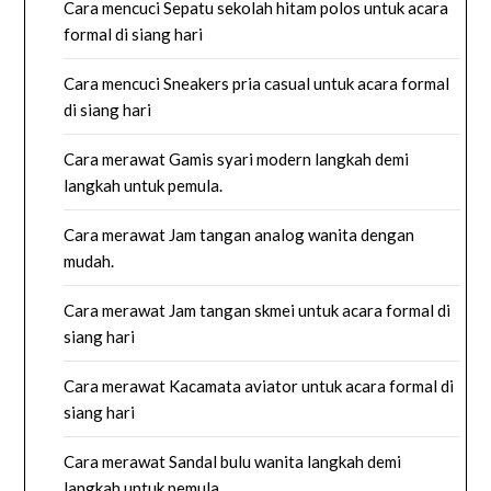
Cara mencuci Sepatu sekolah hitam polos untuk acara
formal di siang hari
Cara mencuci Sneakers pria casual untuk acara formal
di siang hari
Cara merawat Gamis syari modern langkah demi
langkah untuk pemula.
Cara merawat Jam tangan analog wanita dengan
mudah.
Cara merawat Jam tangan skmei untuk acara formal di
siang hari
Cara merawat Kacamata aviator untuk acara formal di
siang hari
Cara merawat Sandal bulu wanita langkah demi
langkah untuk pemula.