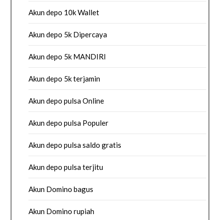
Akun depo 10k Wallet
Akun depo 5k Dipercaya
Akun depo 5k MANDIRI
Akun depo 5k terjamin
Akun depo pulsa Online
Akun depo pulsa Populer
Akun depo pulsa saldo gratis
Akun depo pulsa terjitu
Akun Domino bagus
Akun Domino rupiah