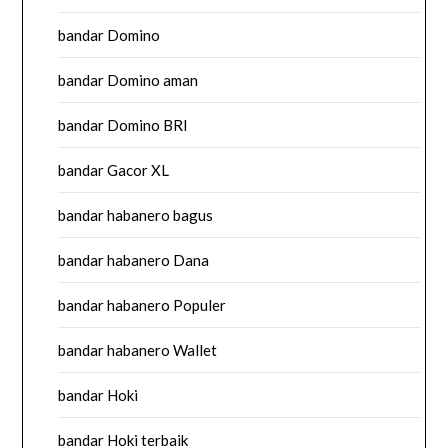
bandar Domino
bandar Domino aman
bandar Domino BRI
bandar Gacor XL
bandar habanero bagus
bandar habanero Dana
bandar habanero Populer
bandar habanero Wallet
bandar Hoki
bandar Hoki terbaik