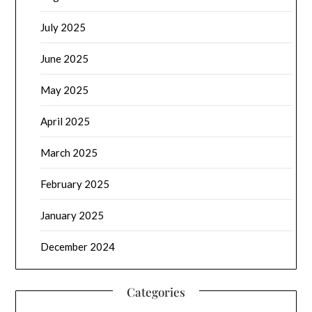
July 2025
June 2025
May 2025
April 2025
March 2025
February 2025
January 2025
December 2024
Categories