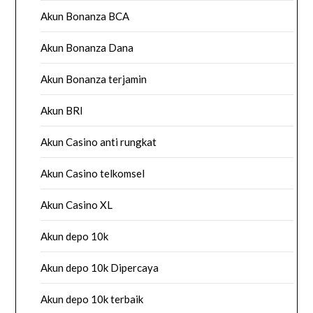
Akun Bonanza BCA
Akun Bonanza Dana
Akun Bonanza terjamin
Akun BRI
Akun Casino anti rungkat
Akun Casino telkomsel
Akun Casino XL
Akun depo 10k
Akun depo 10k Dipercaya
Akun depo 10k terbaik