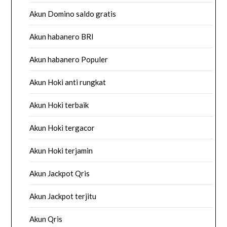
Akun Domino saldo gratis
Akun habanero BRI
Akun habanero Populer
Akun Hoki anti rungkat
Akun Hoki terbaik
Akun Hoki tergacor
Akun Hoki terjamin
Akun Jackpot Qris
Akun Jackpot terjitu
Akun Qris