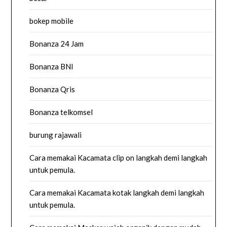
bokep mobile
Bonanza 24 Jam
Bonanza BNI
Bonanza Qris
Bonanza telkomsel
burung rajawali
Cara memakai Kacamata clip on langkah demi langkah
untuk pemula.
Cara memakai Kacamata kotak langkah demi langkah
untuk pemula.