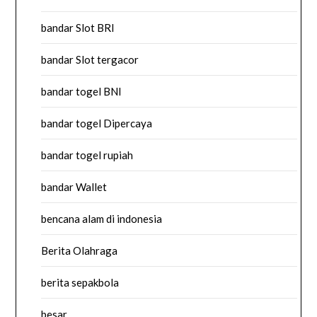
bandar Slot BRI
bandar Slot tergacor
bandar togel BNI
bandar togel Dipercaya
bandar togel rupiah
bandar Wallet
bencana alam di indonesia
Berita Olahraga
berita sepakbola
besar