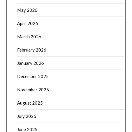
May 2026
April 2026
March 2026
February 2026
January 2026
December 2025
November 2025
August 2025
July 2025
June 2025