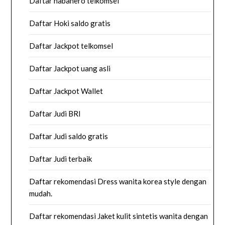
Daftar habanero telkomsel
Daftar Hoki saldo gratis
Daftar Jackpot telkomsel
Daftar Jackpot uang asli
Daftar Jackpot Wallet
Daftar Judi BRI
Daftar Judi saldo gratis
Daftar Judi terbaik
Daftar rekomendasi Dress wanita korea style dengan
mudah.
Daftar rekomendasi Jaket kulit sintetis wanita dengan