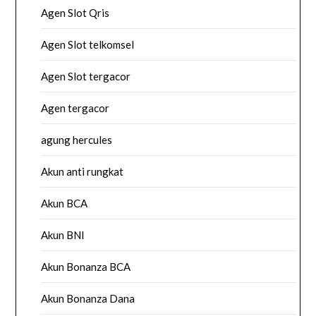
Agen Slot Qris
Agen Slot telkomsel
Agen Slot tergacor
Agen tergacor
agung hercules
Akun anti rungkat
Akun BCA
Akun BNI
Akun Bonanza BCA
Akun Bonanza Dana