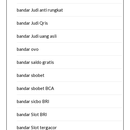
bandar Judi anti rungkat
bandar Judi Qris
bandar Judi uang asli
bandar ovo
bandar saldo gratis
bandar sbobet
bandar sbobet BCA
bandar sicbo BRI
bandar Slot BRI
bandar Slot tergacor