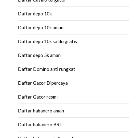
Daftar depo 10k
Daftar depo 10k aman
Daftar depo 10k saldo gratis
Daftar depo 5k aman
Daftar Domino anti rungkat
Daftar Gacor Dipercaya
Daftar Gacor resmi
Daftar habanero aman
Daftar habanero BRI