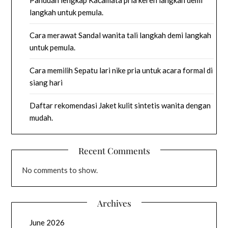
langkah untuk pemula.
Cara merawat Sandal wanita tali langkah demi langkah
untuk pemula.
Cara memilih Sepatu lari nike pria untuk acara formal di
siang hari
Daftar rekomendasi Jaket kulit sintetis wanita dengan
mudah.
Recent Comments
No comments to show.
Archives
June 2026