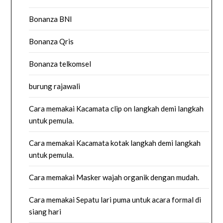
Bonanza BNI
Bonanza Qris
Bonanza telkomsel
burung rajawali
Cara memakai Kacamata clip on langkah demi langkah
untuk pemula.
Cara memakai Kacamata kotak langkah demi langkah
untuk pemula.
Cara memakai Masker wajah organik dengan mudah.
Cara memakai Sepatu lari puma untuk acara formal di
siang hari