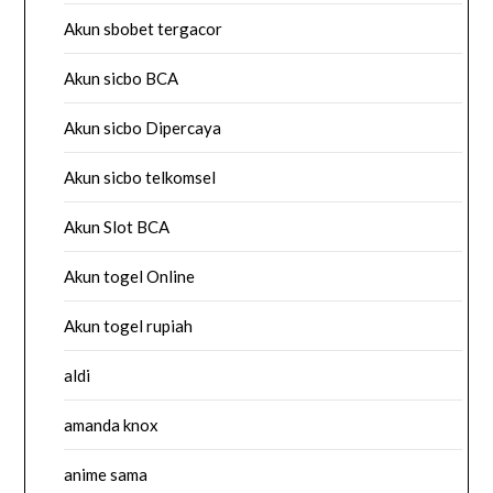
Akun sbobet tergacor
Akun sicbo BCA
Akun sicbo Dipercaya
Akun sicbo telkomsel
Akun Slot BCA
Akun togel Online
Akun togel rupiah
aldi
amanda knox
anime sama