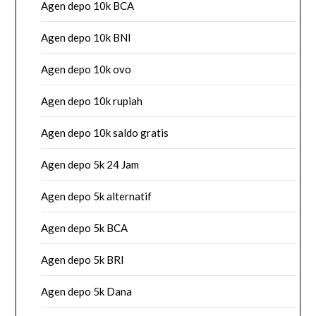
Agen depo 10k BCA
Agen depo 10k BNI
Agen depo 10k ovo
Agen depo 10k rupiah
Agen depo 10k saldo gratis
Agen depo 5k 24 Jam
Agen depo 5k alternatif
Agen depo 5k BCA
Agen depo 5k BRI
Agen depo 5k Dana