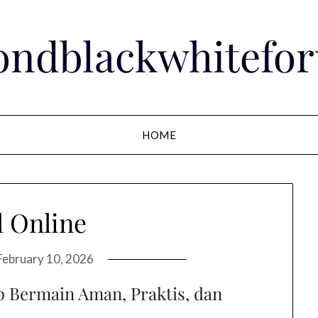
ondblackwhitefo
HOME
l Online
February 10, 2026
p Bermain Aman, Praktis, dan