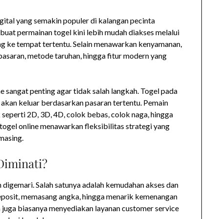
igital yang semakin populer di kalangan pecinta
at permainan togel kini lebih mudah diakses melalui
g ke tempat tertentu. Selain menawarkan kenyamanan,
 pasaran, metode taruhan, hingga fitur modern yang
 sangat penting agar tidak salah langkah. Togel pada
akan keluar berdasarkan pasaran tertentu. Pemain
eperti 2D, 3D, 4D, colok bebas, colok naga, hingga
togel online menawarkan fleksibilitas strategi yang
masing.
Diminati?
 digemari. Salah satunya adalah kemudahan akses dan
eposit, memasang angka, hingga menarik kemenangan
a juga biasanya menyediakan layanan customer service