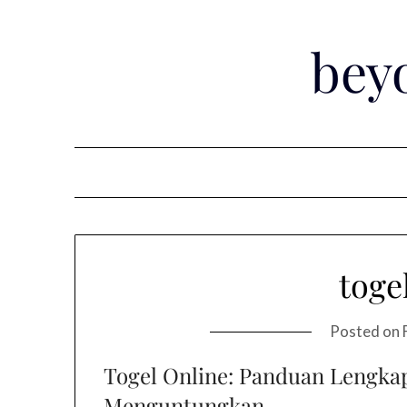
Skip
to
bey
content
toge
Posted on
Togel Online: Panduan Lengka
Menguntungkan