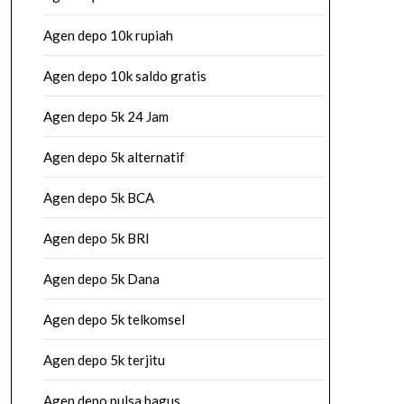
Agen depo 10k rupiah
Agen depo 10k saldo gratis
Agen depo 5k 24 Jam
Agen depo 5k alternatif
Agen depo 5k BCA
Agen depo 5k BRI
Agen depo 5k Dana
Agen depo 5k telkomsel
Agen depo 5k terjitu
Agen depo pulsa bagus