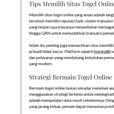
Tips Memilih Situs Togel Onli
Memilih situs togel online yang aman adalah lang
tersebut memiliki reputasi baik, sistem transaksi 
yang terpercaya biasanya menyediakan berbagai m
hingga QRIS untuk memudahkan transaksi pemai
Selain itu, penting juga memastikan situs memili
pribadi tidak bocor. Platform seperti
hokiku88
s
dan pelayanan yang mendukung kebutuhan pemain,
yang modern.
Strategi Bermain Togel Online
Bermain togel online bukan sekadar menebak angk
menggunakan strategi tertentu untuk meningkatk
adalah mempelajari data result sebelumnya. Deng
yang jarang keluar, pemain dapat menyusun predik