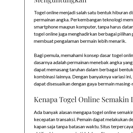
Togel online menjadi salah satu bentuk hiburan d
permainan angka. Perkembangan teknologi membu
smartphone maupun komputer, tanpa harus datan
togel online juga menghadirkan berbagai pilihan
membuat pengalaman bermain lebih menarik.
Bagi pemula, memahami konsep dasar togel online
dasarnya adalah permainan menebak angka yang 
dapat memasang taruhan dalam berbagai bentuk s
kombinasi lainnya. Dengan banyaknya variasi ini, 
dapat disesuaikan dengan gaya bermain masing-
Kenapa Togel Online Semakin 
Ada banyak alasan mengapa togel online semakin
kecepatan transaksi. Pemain dapat melakukan d
kapan saja tanpa batasan waktu. Situs terpercay