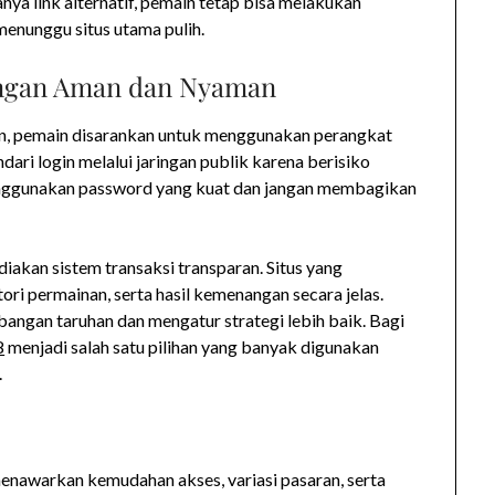
anya link alternatif, pemain tetap bisa melakukan
menunggu situs utama pulih.
engan Aman dan Nyaman
an, pemain disarankan untuk menggunakan perangkat
ndari login melalui jaringan publik karena berisiko
menggunakan password yang kuat dan jangan membagikan
iakan sistem transaksi transparan. Situs yang
ori permainan, serta hasil kemenangan secara jelas.
ngan taruhan dan mengatur strategi lebih baik. Bagi
8
menjadi salah satu pilihan yang banyak digunakan
.
menawarkan kemudahan akses, variasi pasaran, serta