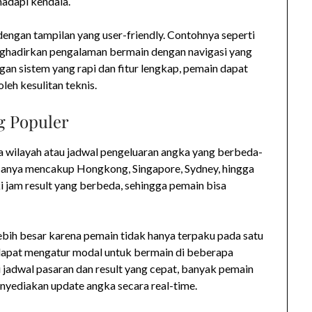
hadapi kendala.
 dengan tampilan yang user-friendly. Contohnya seperti
hadirkan pengalaman bermain dengan navigasi yang
an sistem yang rapi dan fitur lengkap, pemain dapat
leh kesulitan teknis.
g Populer
ada wilayah atau jadwal pengeluaran angka yang berbeda-
asanya mencakup Hongkong, Singapore, Sydney, hingga
i jam result yang berbeda, sehingga pemain bisa
bih besar karena pemain tidak hanya terpaku pada satu
n dapat mengatur modal untuk bermain di beberapa
 jadwal pasaran dan result yang cepat, banyak pemain
yediakan update angka secara real-time.