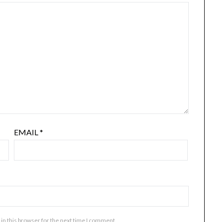
EMAIL
*
in this browser for the next time I comment.