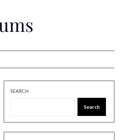
rums
SEARCH
Search